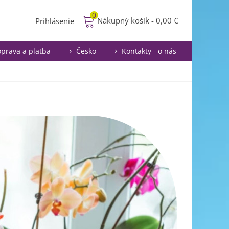
0
Nákupný košík
-
0,00 €
Prihlásenie
prava a platba
Česko
Kontakty - o nás