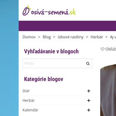
Domov
>
Blog
>
Izbové rastliny
>
Herbár
>
Aj 
Obľú
Vyhľadávanie v blogoch
Kategórie blogov
Diár
Herbár
Kalendár