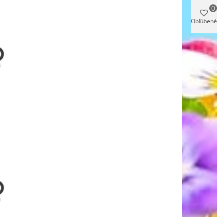
0
Obľúbené