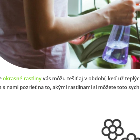
o vsádzať v júli: kompletný
prievodca druhou...
ko opraviť suché a holé
iesta v trávniku:...
ce
okrasné rastliny
vás môžu tešiť aj v období, keď už teplý
o vysievať v júni? Objavte
 s nami pozrieť na to, akými rastlinami si môžete toto syc
3 druhov zeleniny...
niverzálny sprievodca
estovaním chilli: od...