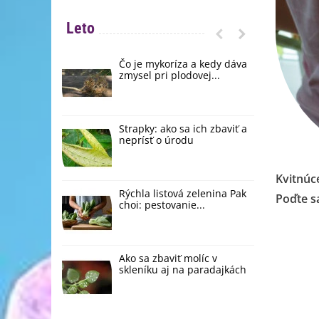
Leto
Čo je mykoríza a kedy dáva
Č
zmysel pri plodovej...
s
Strapky: ako sa ich zbaviť a
A
neprísť o úrodu
m
Kvitnú
Rýchla listová zelenina Pak
Č
Poďte sa
choi: pestovanie...
1
Ako sa zbaviť molíc v
U
skleníku aj na paradajkách
p