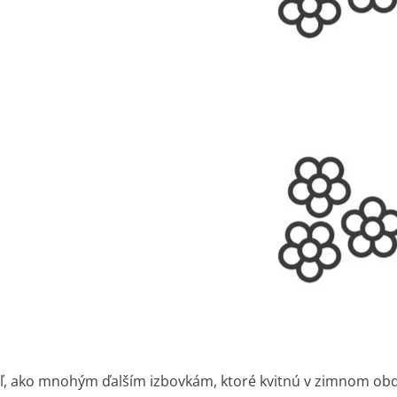
ľ, ako mnohým ďalším izbovkám, ktoré kvitnú v zimnom obd