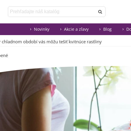
Novinky
Akcie a zľavy
Blog
Do
v chladnom období vás môžu tešiť kvitnúce rastliny
bené