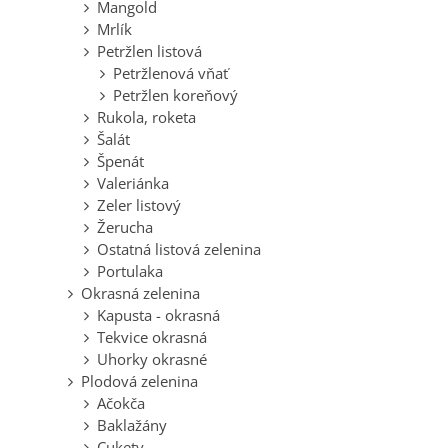
Mangold
Mrlík
Petržlen listová
Petržlenová vňať
Petržlen koreňový
Rukola, roketa
Šalát
Špenát
Valeriánka
Zeler listový
Žerucha
Ostatná listová zelenina
Portulaka
Okrasná zelenina
Kapusta - okrasná
Tekvice okrasná
Uhorky okrasné
Plodová zelenina
Ačokča
Baklažány
Cukety