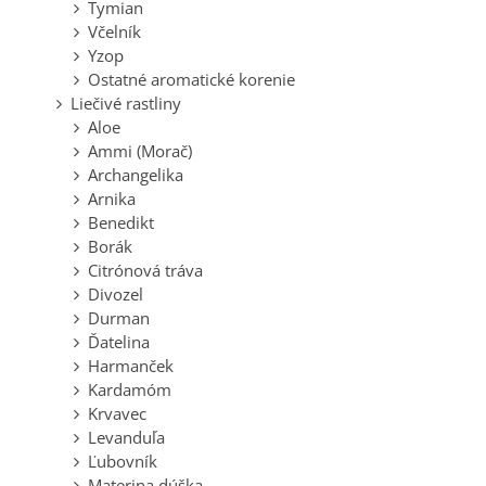
Tymian
Včelník
Yzop
Ostatné aromatické korenie
Liečivé rastliny
Aloe
Ammi (Morač)
Archangelika
Arnika
Benedikt
Borák
Citrónová tráva
Divozel
Durman
Ďatelina
Harmanček
Kardamóm
Krvavec
Levanduľa
Ľubovník
Materina dúška