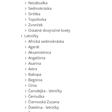
Nezábudka
Sedmokráska
Sirôtka
Topoľovka
Zvonček
Ostatné dvojročné kvety
Letničky
Africká sedmokráska
Agerát
Aksamietnica
Angelónia
Asarina
Astra
Bakopa
Begónia
Cínia
Čarodejka - letničky
Černuška
Čiernooká Zuzana
Ďatelina - letničky