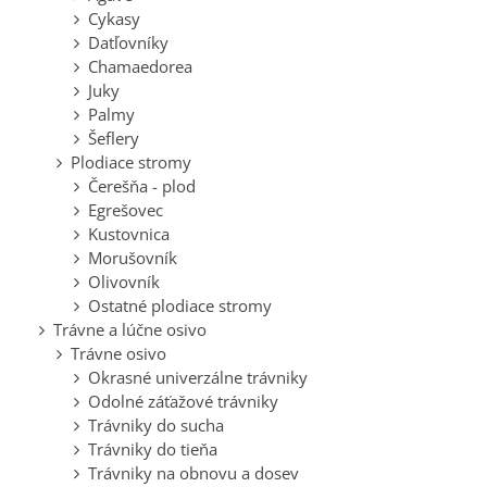
Cykasy
Datľovníky
Chamaedorea
Juky
Palmy
Šeflery
Plodiace stromy
Čerešňa - plod
Egrešovec
Kustovnica
Morušovník
Olivovník
Ostatné plodiace stromy
Trávne a lúčne osivo
Trávne osivo
Okrasné univerzálne trávniky
Odolné záťažové trávniky
Trávniky do sucha
Trávniky do tieňa
Trávniky na obnovu a dosev