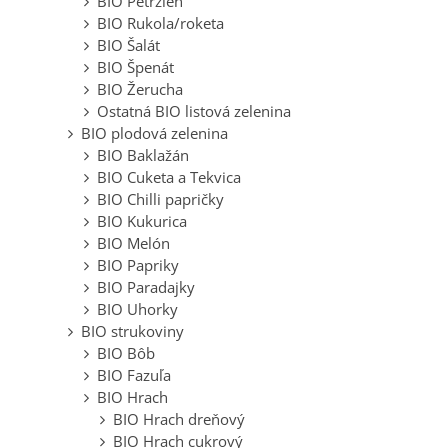
BIO Petržlen
BIO Rukola/roketa
BIO Šalát
BIO Špenát
BIO Žerucha
Ostatná BIO listová zelenina
BIO plodová zelenina
BIO Baklažán
BIO Cuketa a Tekvica
BIO Chilli papričky
BIO Kukurica
BIO Melón
BIO Papriky
BIO Paradajky
BIO Uhorky
BIO strukoviny
BIO Bôb
BIO Fazuľa
BIO Hrach
BIO Hrach dreňový
BIO Hrach cukrový