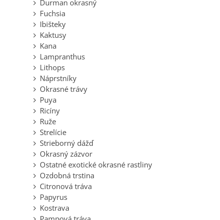
Durman okrasný
Fuchsia
Ibišteky
Kaktusy
Kana
Lampranthus
Lithops
Náprstníky
Okrasné trávy
Puya
Ricíny
Ruže
Strelície
Strieborný dážď
Okrasný zázvor
Ostatné exotické okrasné rastliny
Ozdobná trstina
Citronová tráva
Papyrus
Kostrava
Pampová tráva