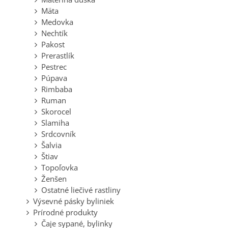
Mäta
Medovka
Nechtík
Pakost
Prerastlík
Pestrec
Púpava
Rimbaba
Ruman
Skorocel
Slamiha
Srdcovník
Šalvia
Štiav
Topoľovka
Ženšen
Ostatné liečivé rastliny
Výsevné pásky byliniek
Prírodné produkty
Čaje sypané, bylinky