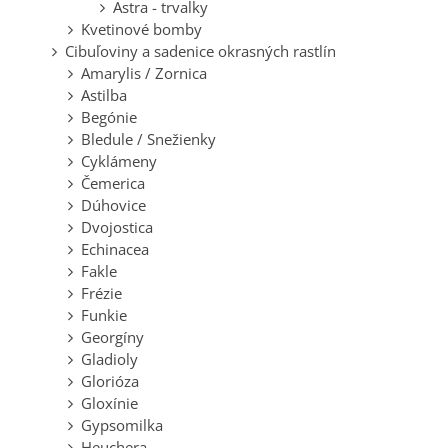
Astra - trvalky
Kvetinové bomby
Cibuľoviny a sadenice okrasných rastlín
Amarylis / Zornica
Astilba
Begónie
Bledule / Snežienky
Cyklámeny
Čemerica
Dúhovice
Dvojostica
Echinacea
Fakle
Frézie
Funkie
Georgíny
Gladioly
Glorióza
Gloxínie
Gypsomilka
Heuchera