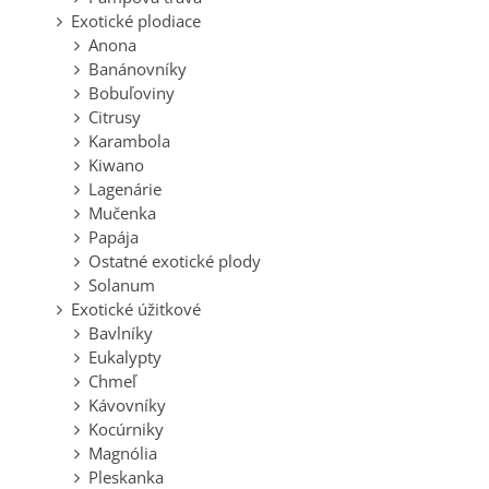
Exotické plodiace
Anona
Banánovníky
Bobuľoviny
Citrusy
Karambola
Kiwano
Lagenárie
Mučenka
Papája
Ostatné exotické plody
Solanum
Exotické úžitkové
Bavlníky
Eukalypty
Chmeľ
Kávovníky
Kocúrniky
Magnólia
Pleskanka