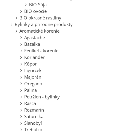
BIO Sója
BIO ovocie
BIO okrasné rastliny
Bylinky a prírodné produkty
Aromatické korenie
Agastache
Bazalka
Fenikel - korenie
Koriander
Kôpor
Ligurček
Majorán
Oregano
Palina
Petržlen - bylinky
Rasca
Rozmarín
Saturejka
Slanobyľ
Trebuľka