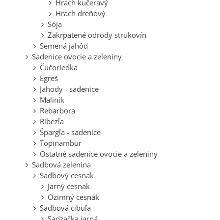
Hrach kučeravý
Hrach dreňový
Sója
Zakrpatené odrody strukovín
Semená jahôd
Sadenice ovocie a zeleniny
Čučoriedka
Egreš
Jahody - sadenice
Maliník
Rebarbora
Ríbezľa
Špargľa - sadenice
Topinambur
Ostatné sadenice ovocie a zeleniny
Sadbová zelenina
Sadbový cesnak
Jarný cesnak
Ozimný cesnak
Sadbová cibuľa
Sadzačka jarná