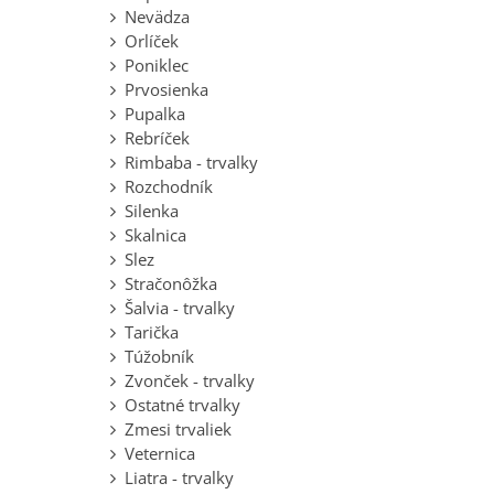
Nevädza
Orlíček
Poniklec
Prvosienka
Pupalka
Rebríček
Rimbaba - trvalky
Rozchodník
Silenka
Skalnica
Slez
Stračonôžka
Šalvia - trvalky
Tarička
Túžobník
Zvonček - trvalky
Ostatné trvalky
Zmesi trvaliek
Veternica
Liatra - trvalky