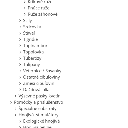
Kríkové ruže
Pnúce ruže
Ruže záhonové
Scily
Srdcovka
Šťaveľ
Tigrídie
Topinambur
Topoľovka
Tuberózy
Tulipány
Veternice / Sasanky
Ostatné cibuľoviny
Zmesi cibuľovín
Dažďová ľalia
Výsevné pásky kvetín
Pomôcky a príslušenstvo
Špeciálne substráty
Hnojivá, stimulátory
Ekologické hnojivá
Hnojivá pevné