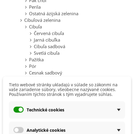
Pak choi
Perila
Ostatná ázijská zelenina
Cibuľová zelenina
Cibuľa
Červená cibuľa
Jarná cibuľka
Cibuľa sadbová
Svetlá cibuľa
Pažítka
Pór
Cesnak sadbový
Hlúbová zelenina
Tieto webové stránky ukladajú v súlade so zákonmi na
Brokolica
vaše zariadenie súbory, všeobecne nazývané cookies.
Fenikel
Používaním týchto stránok s tým vyjadrujete súhlas.
Kaleráb
Kapusta
Technické cookies
Karfiol
Katran
Kel
Analytické cookies
Rebarbora