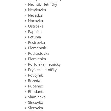
Nechtík - letničky
Netýkavka
Nevädza
Nocovka
Ostrôžka
Papuľka
Petúnia
Pestrovka
Plamenník
Podrastovka
Plamienka
Portulaka - letničky
Prýštec - letničky
Povojník
Rezeda
Pupenec
Rhodanta
Slamienka
Slncovka
Slezovka