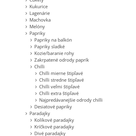
Kukurice
Lagenárie
Machovka
Melóny
Papriky
Papriky na balkón
Papriky sladké
Kozie/baranie rohy
Zakrpatené odrody paprík
Chilli
Chilli mierne štipľavé
Chilli stredne štipľavé
Chilli veľmi štipľavé
Chilli extra štipľavé
Najpredávanejšie odrody chilli
Desiatové papriky
Paradajky
Kolíkové paradajky
Kríčkové paradajky
Divé paradajky