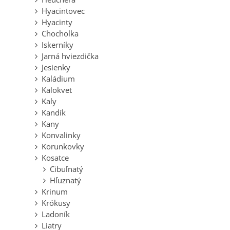
Hyacintovec
Hyacinty
Chocholka
Iskerníky
Jarná hviezdička
Jesienky
Kaládium
Kalokvet
Kaly
Kandík
Kany
Konvalinky
Korunkovky
Kosatce
Cibuľnatý
Hľuznatý
Krinum
Krókusy
Ladoník
Liatry