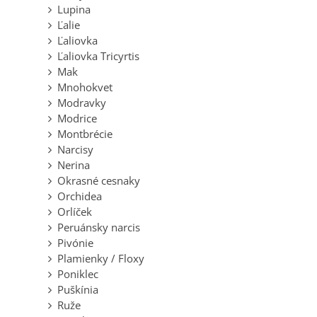
Lupina
Ľalie
Ľaliovka
Ľaliovka Tricyrtis
Mak
Mnohokvet
Modravky
Modrice
Montbrécie
Narcisy
Nerina
Okrasné cesnaky
Orchidea
Orlíček
Peruánsky narcis
Pivónie
Plamienky / Floxy
Poniklec
Puškínia
Ruže