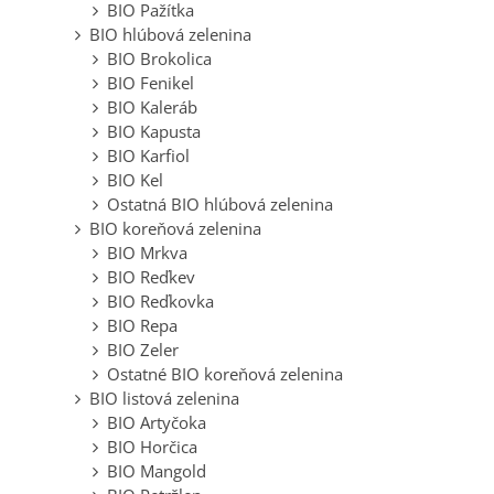
BIO Pažítka
BIO hlúbová zelenina
BIO Brokolica
BIO Fenikel
BIO Kaleráb
BIO Kapusta
BIO Karfiol
BIO Kel
Ostatná BIO hlúbová zelenina
BIO koreňová zelenina
BIO Mrkva
BIO Reďkev
BIO Reďkovka
BIO Repa
BIO Zeler
Ostatné BIO koreňová zelenina
BIO listová zelenina
BIO Artyčoka
BIO Horčica
BIO Mangold