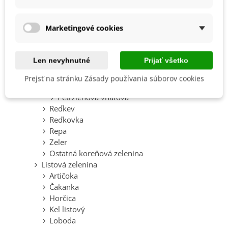
Špargľa
Koreňová zelenina
Marketingové cookies
Čierny koreň
Kvaka
Mrkva
Len nevyhnutné
Prijať všetko
Paštrnák
Petržlen
Prejsť na stránku Zásady používania súborov cookies
Petržlen koreňový
Petržlenová vňaťová
Reďkev
Reďkovka
Repa
Zeler
Ostatná koreňová zelenina
Listová zelenina
Artičoka
Čakanka
Horčica
Kel listový
Loboda