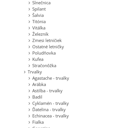
Slnečnica
Spilant
Šalvia
Titónia
Vitálka
Železník
Zmesi letničiek
Ostatné letničky
Poludňovka
Kufea
Stračonôžka
Trvalky
Agastache - trvalky
Arábka
Astilba - trvalky
Badil
Cyklamén - trvalky
Ďatelina - trvalky
Echinacea - trvalky
Fialka