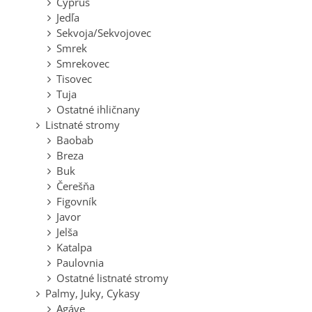
Cyprus
Jedľa
Sekvoja/Sekvojovec
Smrek
Smrekovec
Tisovec
Tuja
Ostatné ihličnany
Listnaté stromy
Baobab
Breza
Buk
Čerešňa
Figovník
Javor
Jelša
Katalpa
Paulovnia
Ostatné listnaté stromy
Palmy, Juky, Cykasy
Agáve