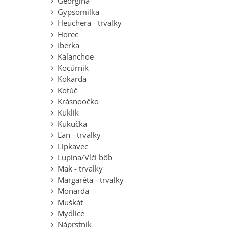
Georgína
Gypsomilka
Heuchera - trvalky
Horec
Iberka
Kalanchoe
Kocúrnik
Kokarda
Kotúč
Krásnoočko
Kuklík
Kukučka
Ľan - trvalky
Lipkavec
Lupina/Vlčí bôb
Mak - trvalky
Margaréta - trvalky
Monarda
Muškát
Mydlice
Náprstník