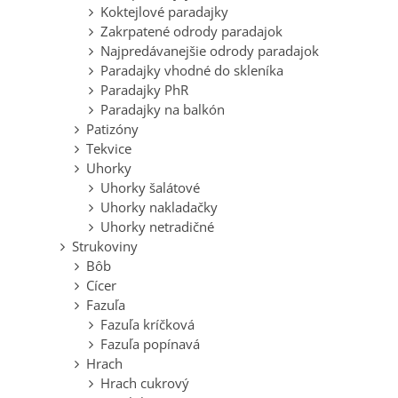
Koktejlové paradajky
Zakrpatené odrody paradajok
Najpredávanejšie odrody paradajok
Paradajky vhodné do skleníka
Paradajky PhR
Paradajky na balkón
Patizóny
Tekvice
Uhorky
Uhorky šalátové
Uhorky nakladačky
Uhorky netradičné
Strukoviny
Bôb
Cícer
Fazuľa
Fazuľa kríčková
Fazuľa popínavá
Hrach
Hrach cukrový