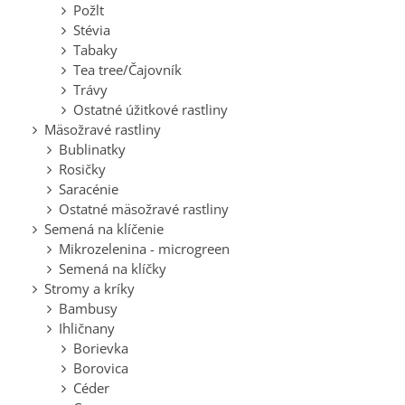
Požlt
Stévia
Tabaky
Tea tree/Čajovník
Trávy
Ostatné úžitkové rastliny
Mäsožravé rastliny
Bublinatky
Rosičky
Saracénie
Ostatné mäsožravé rastliny
Semená na klíčenie
Mikrozelenina - microgreen
Semená na klíčky
Stromy a kríky
Bambusy
Ihličnany
Borievka
Borovica
Céder