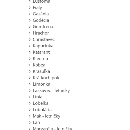
Eustoma
Fialy
Gazánia
Godécia
Gomfréna
Hrachor
Chrastavec
Kapucínka
Katarant
Kleoma
Kobea
Krasuľka
Krátkochlpok
Limonka
Láskavec - letničky
Línia
Lobelka
Lobulária
Mak - letničky
Ľan
Margaréta - letničky