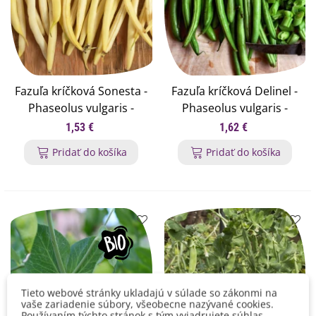
Fazuľa kríčková Sonesta -
Fazuľa kríčková Delinel -
Phaseolus vulgaris -
Phaseolus vulgaris -
semená fazule - 20 ks
semená fazuľa - 20 ks
1,53 €
1,62 €
Pridať do košíka
Pridať do košíka
Tieto webové stránky ukladajú v súlade so zákonmi na
vaše zariadenie súbory, všeobecne nazývané cookies.
Používaním týchto stránok s tým vyjadrujete súhlas.