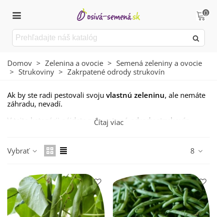
0
Domov
>
Zelenina a ovocie
>
Semená zeleniny a ovocie
>
Strukoviny
>
Zakrpatené odrody strukovín
Ak by ste radi pestovali svoju
vlastnú zeleninu
, ale nemáte
záhradu, nevadí.
V tejto kategórii nájdete
zakrpatené odrody strukovín
,
Čítaj viac
ktoré je možné pestovať na balkóne alebo dokonca
parapete.
Vybrať
8
Zdravie z prírody je teraz
dostupné pre všetkých.