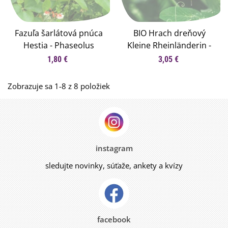
Fazuľa šarlátová pnúca
BIO Hrach dreňový
Hestia - Phaseolus
Kleine Rheinländerin -
coccineus - semená
Pisum sativa - bio
1,80 €
3,05 €
fazule - 10 ks
semená hrachu - 45 ks
Zobrazuje sa 1-8 z 8 položiek
instagram
sledujte novinky, súťaže, ankety a kvízy
facebook