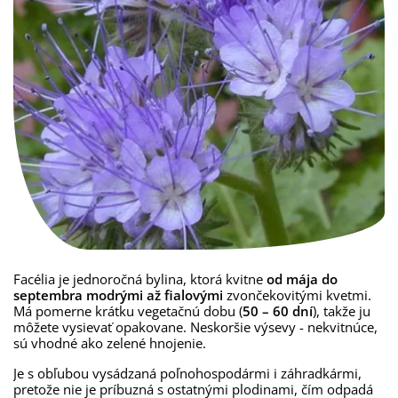
Facélia je jednoročná bylina, ktorá kvitne
od mája do
septembra modrými až fialovými
zvončekovitými kvetmi.
Má pomerne krátku vegetačnú dobu (
50 – 60 dní
), takže ju
môžete vysievať opakovane. Neskoršie výsevy - nekvitnúce,
sú vhodné ako zelené hnojenie.
Je s obľubou vysádzaná poľnohospodármi i záhradkármi,
pretože nie je príbuzná s ostatnými plodinami, čím odpadá