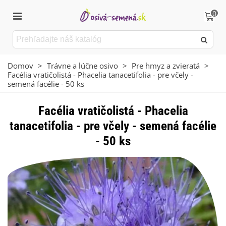
0
Domov
>
Trávne a lúčne osivo
>
Pre hmyz a zvieratá
>
Facélia vratičolistá - Phacelia tanacetifolia - pre včely -
semená facélie - 50 ks
Facélia vratičolistá - Phacelia
tanacetifolia - pre včely - semená facélie
- 50 ks