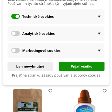
Pestovanie
V exteriéri - vonku
Používaním týchto stránok s tým vyjadrujete súhlas.
Stanovisko
Slnečné
Technické cookies
Výsev/výsadba
Apríl
Jún
Máj
Výrobca
SemenaOnline
Analytické cookies
Mrazuvzdornosť
Nie
Vegetačné Obdobie
Letničky
Marketingové cookies
BIO Kvalita
Nie
Len nevyhnutné
Prijať všetko
Mohli byste ešte potrebovať
Prejsť na stránku Zásady používania súborov cookies