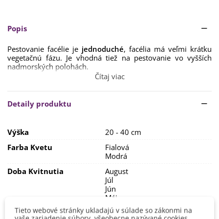
Popis
Pestovanie facélie
je
jednoduché
,
facélia
má veľmi
krátku
vegetačnú
fázu.
Je vhodná
tiež
na pestovanie
vo vyšších
nadmorských
polohách
.
Čítaj viac
Dobre znáša aj sucho, ideálna pôda je
piesčitá s
neutrálnym pH.
Detaily produktu
Semená
facélie
sa dajú
sadiť
buď
vo vnútri,
mesiac
pred
poslednými
mrazmi
.
Alebo
priamo
von
,
po
posledných
zimných
mrazoch
(od apríla do júna
)
.
Semená
sa
sadia
do
Výška
20 - 40 cm
hĺbky okolo 1 cm
.
Rastlina
potrebuje
dostatok slnka.
Farba Kvetu
Fialová
Modrá
Doba Kvitnutia
August
Júl
Jún
Máj
September
Tieto webové stránky ukladajú v súlade so zákonmi na
vaše zariadenie súbory, všeobecne nazývané cookies.