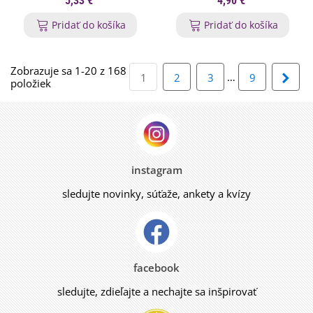
5,33 €
4,90 €
lycopersicum - semená
Pridať do košíka
Pridať do košíka
paradajky - 5 ks
Zobrazuje sa 1-20 z 168
…
Ďalš
1
2
3
9
položiek
instagram
sledujte novinky, súťaže, ankety a kvízy
facebook
sledujte, zdieľajte a nechajte sa inšpirovať