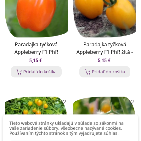
Paradajka tyčková
Paradajka tyčková
Appleberry F1 PhR
Appleberry F1 PhR žltá -
oranžová - Solanum
Solanum lycopersicum -
5,15 €
5,15 €
lycopersicum - semená
semená paradajky - 7 ks
Pridať do košíka
Pridať do košíka
paradajky - 7 ks
Tieto webové stránky ukladajú v súlade so zákonmi na
vaše zariadenie súbory, všeobecne nazývané cookies.
Používaním týchto stránok s tým vyjadrujete súhlas.