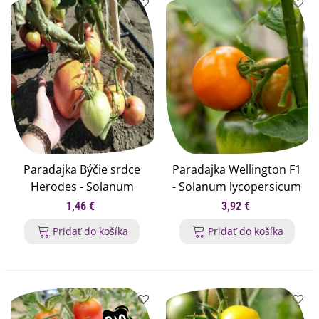
Paradajka Býčie srdce
Paradajka Wellington F1
Herodes - Solanum
- Solanum lycopersicum
lycopersicum - semená
- semená paradajky - 7
1,46 €
3,92 €
paradajky - 15 ks
ks
Pridať do košíka
Pridať do košíka