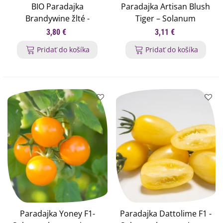
BIO Paradajka
Paradajka Artisan Blush
Brandywine žlté -
Tiger – Solanum
Solanum lycopersicum -
lycopersicum – semená
3,80 €
3,11 €
bio semená paradajok -
paradajky – 6 ks
Pridať do košíka
Pridať do košíka
7 ks
Paradajka Yoney F1-
Paradajka Dattolime F1 -