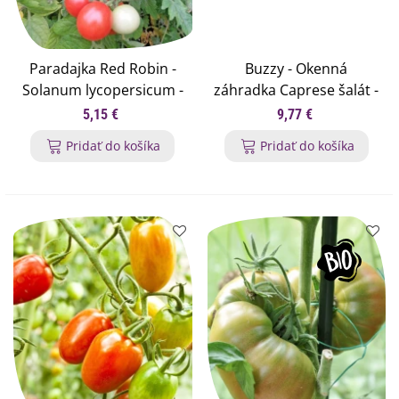
Paradajka Red Robin -
Buzzy - Okenná
Solanum lycopersicum -
záhradka Caprese šalát -
semená paradajok - 6 ks
Pieterpik - 1 ks
5,15 €
9,77 €
Pridať do košíka
Pridať do košíka