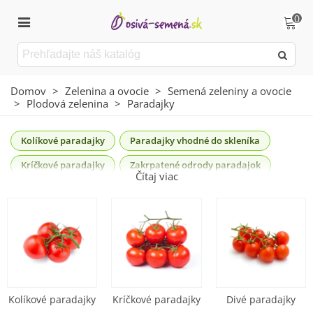
0
Domov
>
Zelenina a ovocie
>
Semená zeleniny a ovocie
>
Plodová zelenina
>
Paradajky
Kolíkové paradajky
Paradajky vhodné do skleníka
Kríčkové paradajky
Zakrpatené odrody paradajok
Čítaj viac
Najpredávanejšie odrody paradajok
Divé paradajky
Paradajky PhR
História paradajok siaha až do 5. storočia pred našim
letopočtom. Po celé leto vás odmenia chutnými plodmi,
ktorým slniečko dodá aj krásnu vôňu.
Stačí si vybrať z rôznych druhov –
kríčkové
,
tyčkové
,
Kolíkové paradajky
Kríčkové paradajky
Divé paradajky
divé
alebo dáte prednosť
kokteilovým paradajkám
?