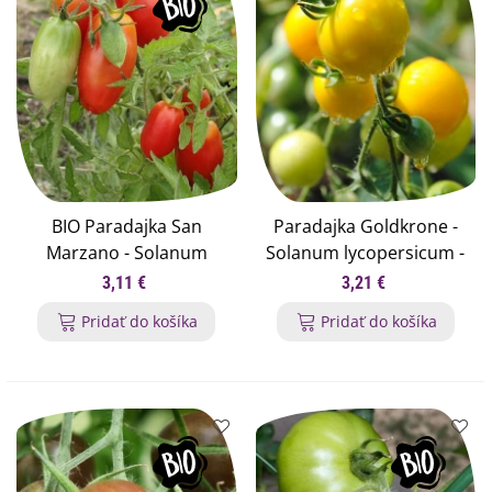
BIO Paradajka San
Paradajka Goldkrone -
Marzano - Solanum
Solanum lycopersicum -
lycopersicum - bio
semená paradajky - 20
3,11 €
3,21 €
semená paradajky - 7 ks
ks
Pridať do košíka
Pridať do košíka