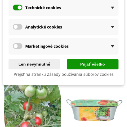
Technické cookies
Analytické cookies
Paradajka kríčková
Paradajka kríčková
Microberry - Solanum
Minigelbus F1 - Solanum
lycopersicum - semená
lycopersicum - semená
4,90 €
2,72 €
Marketingové cookies
paradajok - 6 ks
paradajok - 10 ks
Pridať do košíka
Pridať do košíka
Len nevyhnutné
Prijať všetko
Prejsť na stránku Zásady používania súborov cookies