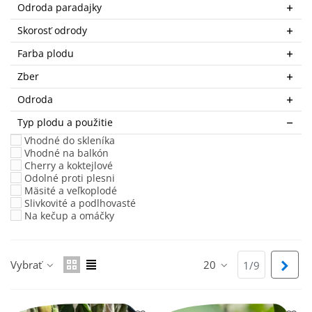
Odroda paradajky
Skorosť odrody
Farba plodu
Zber
Odroda
Typ plodu a použitie
Vhodné do skleníka
Vhodné na balkón
Cherry a koktejlové
Odolné proti plesni
Mäsité a veľkoplodé
Slivkovité a podlhovasté
Na kečup a omáčky
Vybrať
20
Ďalš
1/9