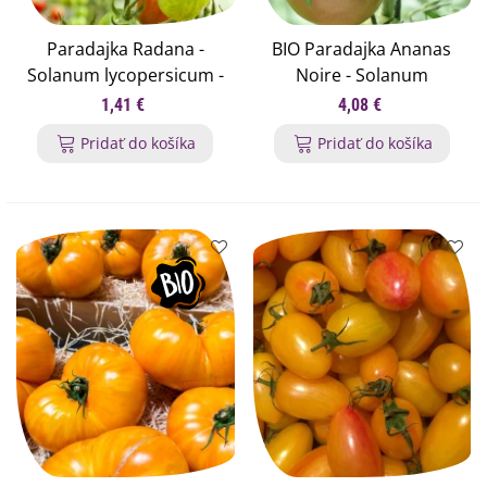
Paradajka Radana -
BIO Paradajka Ananas
Solanum lycopersicum -
Noire - Solanum
semená paradajky - 15
lycopersicum - semená
1,41 €
4,08 €
ks
bio paradajok - 6 ks
Pridať do košíka
Pridať do košíka