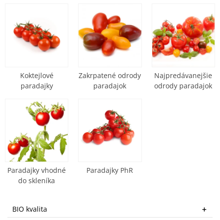
Hoci sú
paradajky
považované za zeleninu, v skutočnosti
ide o ovocie. Obsahujú lykopén - prírodný karotenoid a
najsilnejší rastlinný antioxidant.
Koktejlové
Zakrpatené odrody
Najpredávanejšie
paradajky
paradajok
odrody paradajok
Paradajky vhodné
Paradajky PhR
do skleníka
BIO kvalita