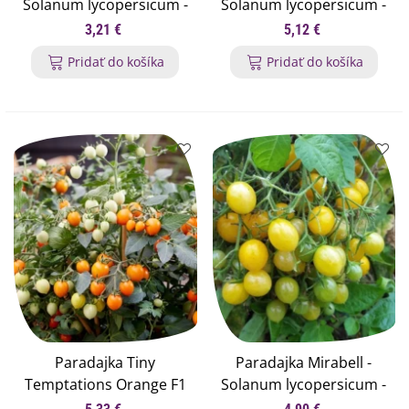
Solanum lycopersicum -
Solanum lycopersicum -
semená paradajok - 6 ks
semená paradajky - 6 ks
3,21 €
5,12 €
Pridať do košíka
Pridať do košíka
Paradajka Tiny
Paradajka Mirabell -
Temptations Orange F1
Solanum lycopersicum -
PhR - Solanum
semená paradajok - 6 ks