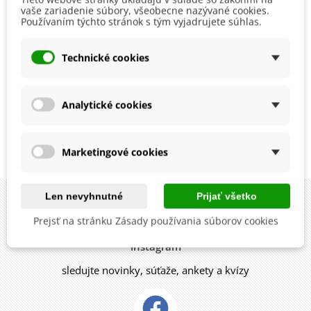
vaše zariadenie súbory, všeobecne nazývané cookies.
Používaním týchto stránok s tým vyjadrujete súhlas.
Technické cookies
BIO skorocel Minutina -
BIO Skorocel kopijovitý -
Analytické cookies
Plantago coronopus -
Plantago lanceolata - bio
bio semená skorocelu -
semená skorocelu - 80
2,67 €
2,72 €
500 ks
ks
Marketingové cookies
Zobrazuje sa 1-4 z 4 položiek
Len nevyhnutné
Prijať všetko
Prejsť na stránku Zásady používania súborov cookies
instagram
sledujte novinky, súťaže, ankety a kvízy