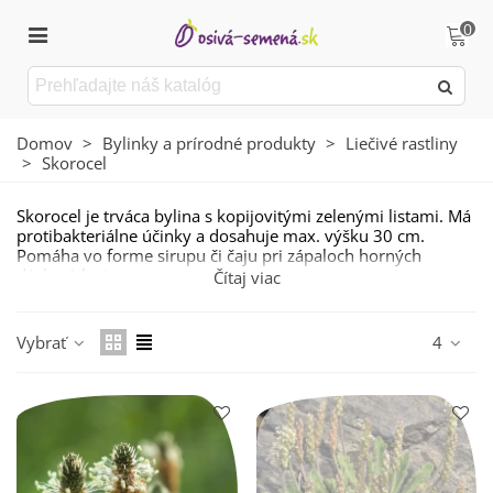
0
Domov
>
Bylinky a prírodné produkty
>
Liečivé rastliny
>
Skorocel
Skorocel je trváca bylina s kopijovitými zelenými listami. Má
protibakteriálne účinky a dosahuje max. výšku 30 cm.
Pomáha vo forme sirupu či čaju pri zápaloch horných
dýchacích ciest.
Čítaj viac
Vybrať
4