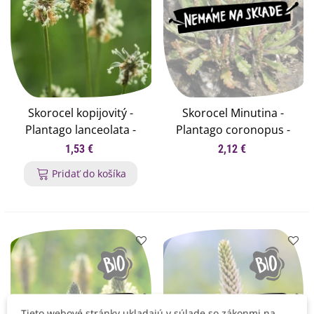
Skorocel kopijovitý -
Skorocel Minutina -
Plantago lanceolata -
Plantago coronopus -
semená skorocela - 100
semená skorocela - 500
1,53 €
2,12 €
ks
ks
Pridať do košíka
Tieto webové stránky ukladajú v súlade so zákonmi na