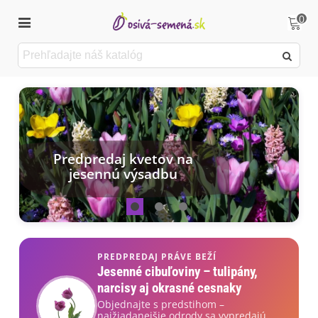
0
Predpredaj kvetov na
jesennú výsadbu
PREDPREDAJ PRÁVE BEŽÍ
Jesenné cibuľoviny – tulipány,
narcisy aj okrasné cesnaky
Objednajte s predstihom –
najžiadanejšie odrody sa vypredajú