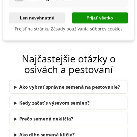
Kvetináč Roma terakota - 14
Šalát hlávkový Maikönig -
x 11 cm - 1 ks
Lactuca sativa - semená
šalátu - 800 ks
Len nevyhnutné
Prijať všetko
0,93 €
1,03 €
1,02 €
1,46 €
Prejsť na stránku Zásady používania súborov cookies
Pridať do košíka
Pridať do košíka
Najčastejšie otázky o
osivách a pestovaní
Ako vybrať správne semená na pestovanie?
Kedy začať s výsevom semien?
Prečo semená neklíčia?
Ako dlho semená klíčia?