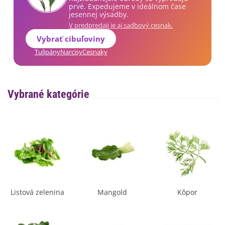
prvé. Expedujeme v ideálnom čase
jesennej výsadby.
V predpredaji je aj sadbový cesnak.
Vybrať cibuľoviny
Tulipány
Narcisy
Cesnaky
Vybrané kategórie
Listová zelenina
Mangold
Kôpor