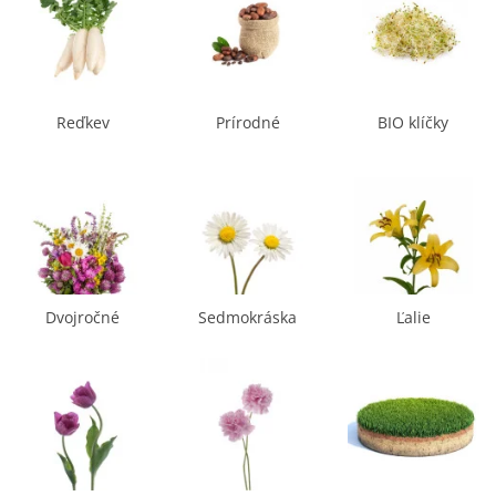
Reďkev
Prírodné
BIO klíčky
produkty
Dvojročné
Sedmokráska
Ľalie