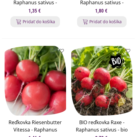
Raphanus sativus -
Raphanus sativus -
semená reďkovky - 300
semená reďkovky - 200
1,35 €
1,80 €
ks
ks
Pridať do košíka
Pridať do košíka
Reďkovka Riesenbutter
BIO reďkovka Raxe -
Vitessa - Raphanus
Raphanus sativus - bio