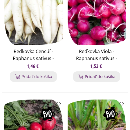
Reďkovka Cencúľ -
Reďkovka Viola -
Raphanus sativus -
Raphanus sativus -
semená reďkovky - 100
semená reďkovky - 100
1,46 €
1,53 €
ks
ks
Pridať do košíka
Pridať do košíka