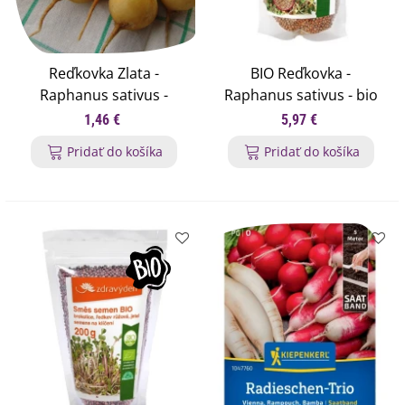
Reďkovka Zlata -
BIO Reďkovka -
Raphanus sativus -
Raphanus sativus - bio
semená reďkovky - 200
semená na klíčenie - 200
1,46 €
5,97 €
ks
g
Pridať do košíka
Pridať do košíka