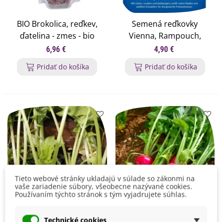
BIO Brokolica, reďkev,
Semená reďkovky
ďatelina - zmes - bio
Vienna, Rampouch,
semená na klíčenie -
Bamba - výsevný
6,96 €
4,90 €
200 g
koberec - 5 m
Pridať do košíka
Pridať do košíka
Tieto webové stránky ukladajú v súlade so zákonmi na
vaše zariadenie súbory, všeobecne nazývané cookies.
Používaním týchto stránok s tým vyjadrujete súhlas.
Technické cookies