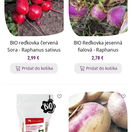
BIO reďkovka červená
BIO Reďkovka jesenná
Sora - Raphanus sativus
fialová - Raphanus
- bio semená reďkovky -
sativus - bio semená
2,99 €
2,78 €
40 ks
reďkovky - 80 ks
Pridať do košíka
Pridať do košíka