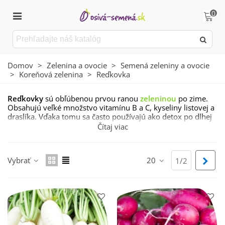
0
Domov
>
Zelenina a ovocie
>
Semená zeleniny a ovocie
>
Koreňová zelenina
>
Reďkovka
Reďkovky
sú obľúbenou prvou ranou
zeleninou
po zime.
Obsahujú veľké množstvo vitamínu B a C, kyseliny listovej a
draslíka. Vďaka tomu sa často používajú ako detox po dlhej
zime.
Čítaj viac
Reďkovky
si môžete predpestovať už v polovici februára v
teplom parenisku alebo v skleníku. Priame výsevy sú možné
Vybrať
20
Ďalš
od apríla a zber sa pri postupných výsevoch môže predĺžiť
1/2
až do prvých mrazíkov. Doprajte si lahodnú chuť reďkoviek
po celú sezónu.