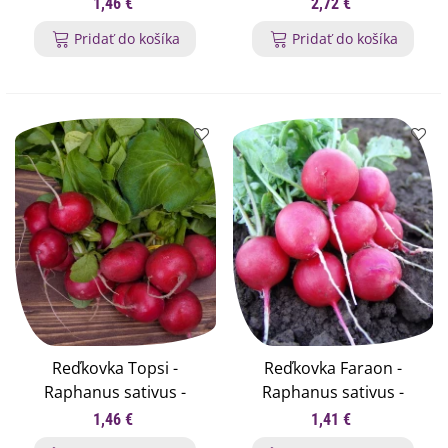
sativus sativus - semená
semená reďkovky - 30 ks
1,46 €
2,72 €
reďkovky - 100 ks
Pridať do košíka
Pridať do košíka
Reďkovka Topsi -
Reďkovka Faraon -
Raphanus sativus -
Raphanus sativus -
semená reďkovky - 100
semená reďkovky - 300
1,46 €
1,41 €
ks
ks