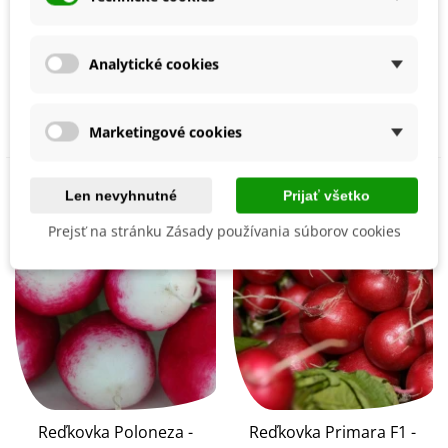
Zmes reďkoviek
Reďkovka Duo -
Veľkonočné vajcia -
Raphanus sativus -
výsevný pásik - 1 ks
semená reďkovky - 200
Analytické cookies
4,62 €
1,35 €
ks
Pridať do košíka
Pridať do košíka
Marketingové cookies
Len nevyhnutné
Prijať všetko
Prejsť na stránku Zásady používania súborov cookies
Reďkovka Poloneza -
Reďkovka Primara F1 -