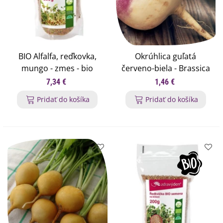
BIO Alfalfa, reďkovka,
Okrúhlica guľatá
mungo - zmes - bio
červeno-biela - Brassica
semená na klíčenie -
rapa L. - semená
7,34 €
1,46 €
200 g
okrúhlice - 350 ks
Pridať do košíka
Pridať do košíka