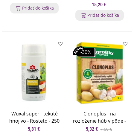
15,20 €
Pridať do košíka
Pridať do košíka
-30%
Wuxal super - tekuté
Clonoplus - na
hnojivo - Rosteto - 250
rozloženie húb v pôde -
ml
biostimulant - AgroBio
5,81 €
5,32 €
7,60 €