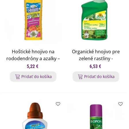
Hoštické hnojivo na
Organické hnojivo pre
rododendróny a azalky –
zelené rastliny -
Forestina - hnojivá - 500
Neudorff - hnojivo - 1 ks
5,22 €
6,53 €
ml
Pridať do košíka
Pridať do košíka