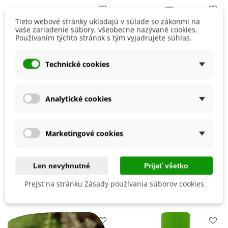
Tieto webové stránky ukladajú v súlade so zákonmi na
vaše zariadenie súbory, všeobecne nazývané cookies.
Používaním týchto stránok s tým vyjadrujete súhlas.
Technické cookies
Analytické cookies
Kvapalné hnojivo na
Tekuté hnojivo na cibuľu
Marketingové cookies
muškáty - BoPon - 35 ml
a cesnak - Agro - hnojivo
- 1 l
1,96 €
5,97 €
Len nevyhnutné
Prijať všetko
Pridať do košíka
Pridať do košíka
Prejsť na stránku Zásady používania súborov cookies