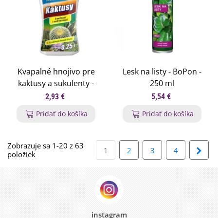
Kvapalné hnojivo pre
Lesk na listy - BoPon -
kaktusy a sukulenty -
250 ml
0,25 l
2,93 €
5,54 €
Pridať do košíka
Pridať do košíka
Zobrazuje sa 1-20 z 63
Ďalš
1
2
3
4
položiek
instagram