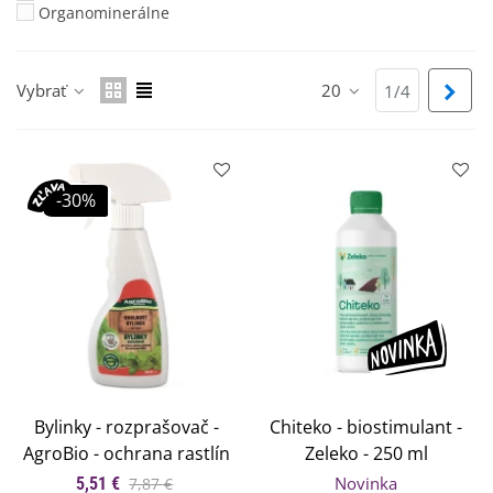
Organominerálne
Vybrať
20
Ďalš
1/4
-30%
Bylinky - rozprašovač -
Chiteko - biostimulant -
AgroBio - ochrana rastlín
Zeleko - 250 ml
- 250 ml
Novinka
5,51 €
7,87 €