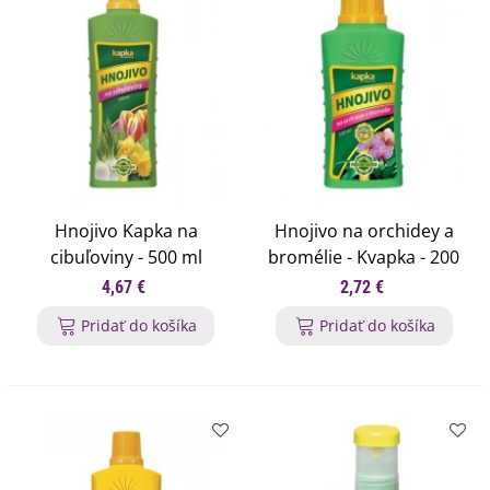
Hnojivo Kapka na
Hnojivo na orchidey a
cibuľoviny - 500 ml
bromélie - Kvapka - 200
ml
4,67 €
2,72 €
Pridať do košíka
Pridať do košíka