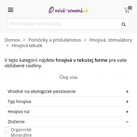
0
Domov
>
Pomôcky a príslušenstvo
>
Hnojivá, stimulátory
>
Hnojivá tekuté
V tejto kategórii nájdete
hnojivá v tekutej forme
pre vaše
obľúbené rastliny.
Nechýba tu tekuté hnojivo pre balkónové rastliny či bylinky.
Čítaj viac
Ďalej tu nájdete tekuté hnojivo na cibuľoviny, trávnik a iné.
Vhodné na ekologické pestovanie
Typ hnojiva
Hnojivo na
Zloženie
Organické
Minerálne