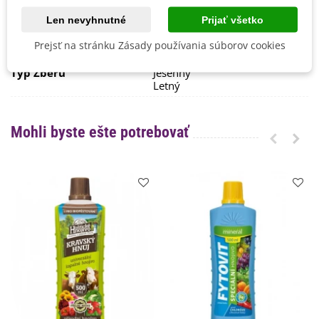
September
Len nevyhnutné
Prijať všetko
Skorosť Odrody
Poloskorá
Prejsť na stránku Zásady používania súborov cookies
BIO Kvalita
Nie
Typ Zberu
Jesenný
Letný
Mohli byste ešte potrebovať