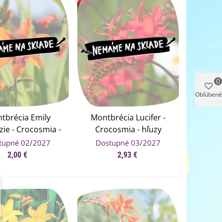
0
Obľúbené
tbrécia Emily
Montbrécia Lucifer -
ie - Crocosmia -
Crocosmia - hľuzy
montbrécie - 4 ks
kroksomie - 4 ks
tupné 02/2027
Dostupné 03/2027
2,00 €
2,93 €