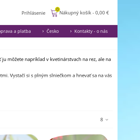
0
Nákupný košík
-
0,00 €
Prihlásenie
prava a platba
Česko
Kontakty - o nás
ať ju môžete napríklad v kvetinárstvach na rez, ale na
etmi. Vystačí si s plným slniečkom a hnevať sa na vás
8