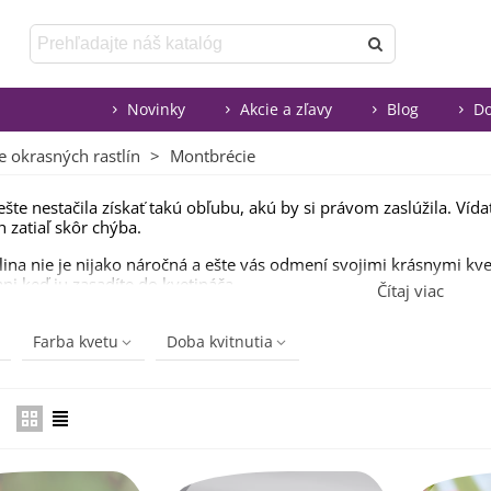
Novinky
Akcie a zľavy
Blog
Do
e okrasných rastlín
>
Montbrécie
ešte nestačila získať takú obľubu, akú by si právom zaslúžila. Víd
 zatiaľ skôr chýba.
tlina nie je nijako náročná a ešte vás odmení svojimi krásnymi kv
ni keď ju zasadíte do kvetináča.
Čítaj viac
voritom z tejto botanickej skupiny je
Montbrécia Masonorium.
Farba kvetu
Doba kvitnutia