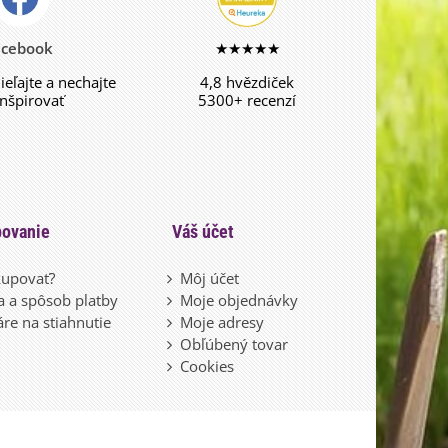
acebook
★★★★★
dieľajte a nechajte
4,8 hvězdiček
inšpirovať
5300+ recenzí
ovanie
Váš účet
upovať?
Môj účet
 a spôsob platby
Moje objednávky
re na stiahnutie
Moje adresy
Obľúbený tovar
Cookies