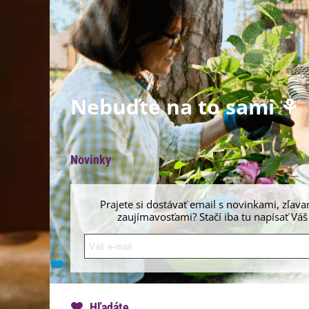
Nebuďte na to sami ⚘
Novinky
Prajete si dostávať email s novinkami, zľava
zaujímavosťami? Stačí iba tu napísať Váš
Hľadáte