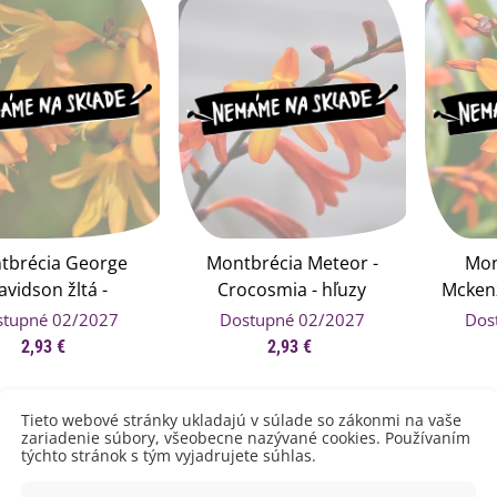
tbrécia George
Montbrécia Meteor -
Mon
avidson žltá -
Crocosmia - hľuzy
Mckenz
cosmia - hľuzy
montbrécie - 4 ks
hľuzy 
emienkové bomby -
stupné 02/2027
Dostupné 02/2027
Dos
arčekový box na vajíčka -...
tbrécie - 4 ks
2,93 €
2,93 €
,68 €
uchynské bylinky na malú
Tieto webové stránky ukladajú v súlade so zákonmi na vaše
lochu - výsevný disk...
zariadenie súbory, všeobecne nazývané cookies. Používaním
,80 €
týchto stránok s tým vyjadrujete súhlas.
rkva neskorá Cidera -