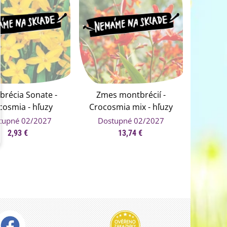
brécia Sonate -
Zmes montbrécií -
cosmia - hľuzy
Crocosmia mix - hľuzy
tbrécie - 4 ks
montbrécie - 20 ks
tupné 02/2027
Dostupné 02/2027
2,93 €
13,74 €