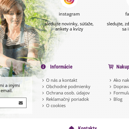
instagram
f
sledujte novinky, súťaže,
sledujte, z
ankety a kvízy
sa 
Informácie
Nakup
O nás a kontakt
Ako nak
mi a inými
Obchodné podmienky
Doprava
 email.
Ochrana osob. údajov
Formulá
Reklamačný poriadok
Blog
O cookies
Kontakty