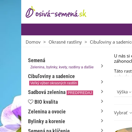
Domov
>
Okrasné rastliny
>
Cibuľoviny a sadenic
U nás si 
Semená
záhonoch
Zelenina, bylinky, kvety, rastliny a ďalšie
Táto ras
Cibuľoviny a sadenice
nebude a
Veľký výber okrasných rastlín
Naším fa
Sadbová zelenina
Výška
PREDPREDAJ
BIO kvalita
Zelenina a ovocie
Vybrať
Bylinky a korenie
Semená na klíčenie