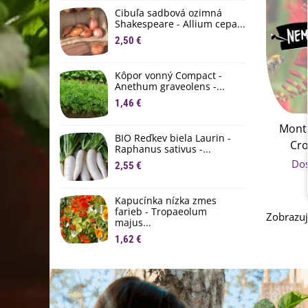
D
Cibuľa sadbová ozimná
1
Shakespeare - Allium cepa...
2,50 €
Ľ
c
Kôpor vonný Compact -
2
Anethum graveolens -...
B
1,46 €
B
Montb
2
BIO Reďkev biela Laurin -
Cro
Raphanus sativus -...
E
mon
Do
2,55 €
B
4
Kapucínka nízka zmes
farieb - Tropaeolum
Zobrazuj
majus...
1,62 €