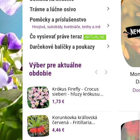
Trávne a lúčne osivo
Pomôcky a príslušenstvo
Hnojivá, substráty, kvetináče, knihy a iné
Čo vysievať práve teraz
AKTUÁLNE
Darčekové balíčky a poukazy
Výber pre aktuálne
obdobie
Mon
D
Cro
Krókus Firefly - Crocus
S
Do
sieberi - hľuzy krókusu...
d
mon
1,73 €
8
K
Korunkovka kráľovská
p
červená - Fritillaria...
3
4,46 €
M