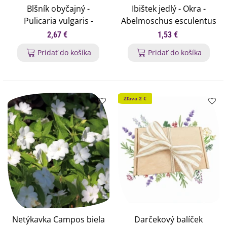
Blšník obyčajný -
Ibištek jedlý - Okra -
Pulicaria vulgaris -
Abelmoschus esculentus
semená blšníka - 50 ks
- semená ibišteka - 8 ks
2,67 €
1,53 €
Pridať do košíka
Pridať do košíka
Zľava 2 €
Netýkavka Campos biela
Darčekový balíček