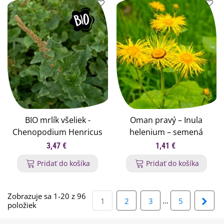
BIO mrlík všeliek -
Oman pravý – Inula
Chenopodium Henricus
helenium – semená
- bio semená mrlíka - 150
omanu - 20 ks
3,47 €
1,41 €
ks
Pridať do košíka
Pridať do košíka
Zobrazuje sa 1-20 z 96
…
Ďalš
1
2
3
5
položiek