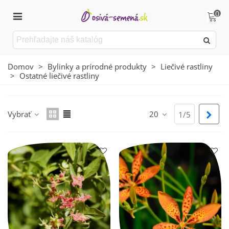
0
Domov
>
Bylinky a prírodné produkty
>
Liečivé rastliny
>
Ostatné liečivé rastliny
Vybrať
20
Ďalš
1/5