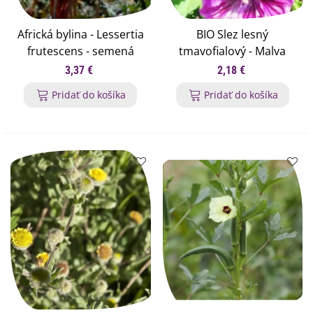
Africká bylina - Lessertia
BIO Slez lesný
frutescens - semená
tmavofialový - Malva
bylinky - 4 ks
sylvestris - semená slezu
3,37 €
2,18 €
- 50 ks
Pridať do košíka
Pridať do košíka