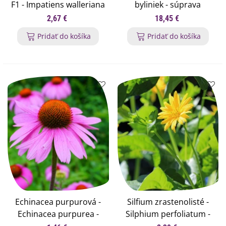
F1 - Impatiens walleriana
byliniek - súprava
- semená netýkavky - 20
semienok
2,67 €
18,45 €
ks
Pridať do košíka
Pridať do košíka
Echinacea purpurová -
Silfium zrastenolisté -
Echinacea purpurea -
Silphium perfoliatum -