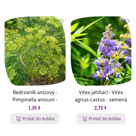
Bedrovník anízový -
Vitex jahňací - Vitex
Pimpinella anisum -
agnus-castus - semená
semená anízu - 250 ks
vitexu - 9 ks
1,35 €
2,72 €
Pridať do košíka
Pridať do košíka