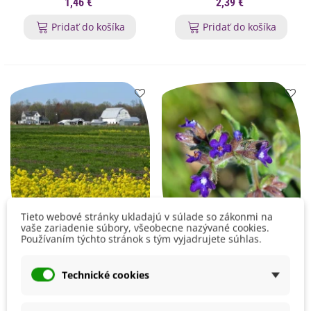
predaj semien - 15 ks
semená silfiuma - 8 ks
1,46 €
2,39 €
Pridať do košíka
Pridať do košíka
Tieto webové stránky ukladajú v súlade so zákonmi na
vaše zariadenie súbory, všeobecne nazývané cookies.
Používaním týchto stránok s tým vyjadrujete súhlas.
Barborka obyčajná -
Smohla lekárska -
Barbarea verna -
Anchusa officinalis -
Technické cookies
semená barborky - 150
semená smohly - 10 ks
1,46 €
2,39 €
ks