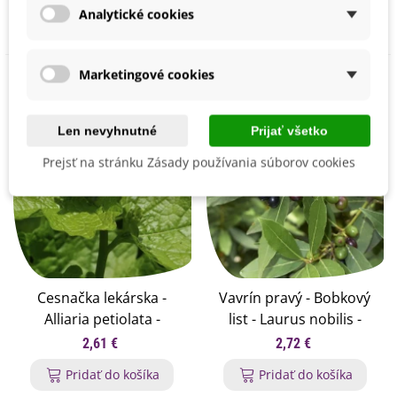
Pridať do košíka
Pridať do košíka
Analytické cookies
Marketingové cookies
Len nevyhnutné
Prijať všetko
Prejsť na stránku Zásady používania súborov cookies
Cesnačka lekárska -
Vavrín pravý - Bobkový
Alliaria petiolata -
list - Laurus nobilis -
semená cesnačky - 45 ks
semená vavrína - 5 ks
2,61 €
2,72 €
Pridať do košíka
Pridať do košíka