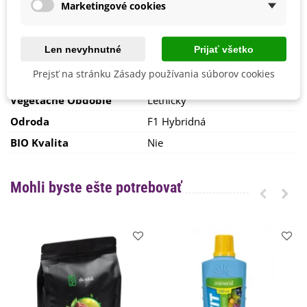
rozmnožovať rezkovaním, ktoré je pomerne ľahké.
Stanovisko
Polotienisté
Marketingové cookies
Výsev/výsadba
Február
Marec
Len nevyhnutné
Prijať všetko
Výrobca
SemenaOnline
Prejsť na stránku Zásady používania súborov cookies
Mrazuvzdornosť
Nie
Vegetačné Obdobie
Letničky
Odroda
F1 Hybridná
BIO Kvalita
Nie
Mohli byste ešte potrebovať