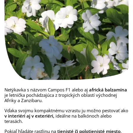
Netýkavka s názvom Campos F1 alebo aj
africká balzamína
je letnička pochádzajúca z tropických oblastí východnej
Afriky a Zanzibaru.
Vďaka svojmu kompaktnému vzrastu ju možno pestovať ako
v interiéri aj v exteriéri,
ideálne na balkónoch alebo
terasách.
Pokiaľ hľadáte rastlinu na
tienisté či polotienisté miesto
,