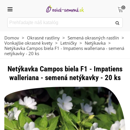
0
Domov
>
Okrasné rastliny
>
Semená okrasných rastlín
>
Vonkajšie okrasné kvety
>
Letničky
>
Netýkavka
>
Netýkavka Campos biela F1 - Impatiens walleriana - semená
netýkavky - 20 ks
Netýkavka Campos biela F1 - Impatiens
walleriana - semená netýkavky - 20 ks