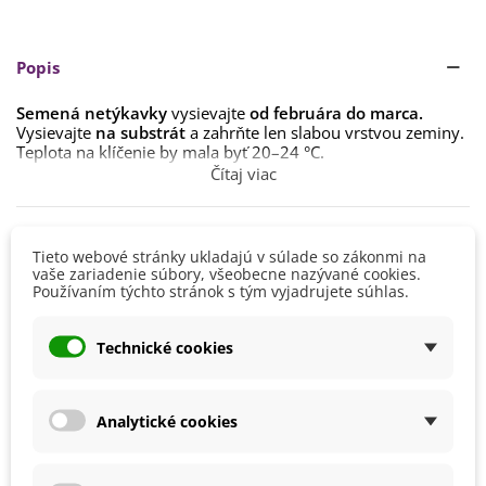
Popis
Semená netýkavky
vysievajte
od februára do marca.
Vysievajte
na substrát
a zahrňte len slabou vrstvou zeminy.
Teplota na klíčenie by mala byť 20–24 °C.
Čítaj viac
Vyrastené semenáčiky vyjednoťte na 3 x 3 cm. Po presadení
sa rastlinky pestujú
pri teplote okolo 16 °C.
Detaily produktu
Pestovanie netýkavky zo semien je pomerne ťažké a
Tieto webové stránky ukladajú v súlade so zákonmi na
vyžaduje už isté
pestovateľské skúsenosti.
vaše zariadenie súbory, všeobecne nazývané cookies.
Používaním týchto stránok s tým vyjadrujete súhlas.
Výška
20 - 40 cm
Pokiaľ budete pestovať rastliny vonku, potom ich
nepremiestňujte von skôr ako v druhej polovici mája.
Farba Kvetu
Biela
Technické cookies
Stanovište by malo byť slnečné či polotienisté. Lepšie
Doba Kvitnutia
August
rastliny budú prospievať na stanovisku
s rozptýleným
Júl
svetlom.
Jún
Analytické cookies
Október
Pôdu zvoľte
dobre priepustnú, výživnú,
s pH 5,5–6,5.
Pestovanie
V exteriéri - vonku
Netýkavka vyžaduje
pravidelnú zálievku.
Rastlinu je možné