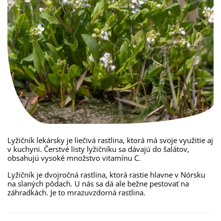
Lyžičník lekársky je liečivá rastlina, ktorá má svoje využitie aj
v kuchyni. Čerstvé listy lyžičníku sa dávajú do šalátov,
obsahujú vysoké množstvo vitamínu C.
Lyžičník je dvojročná rastlina, ktorá rastie hlavne v Nórsku
na slaných pôdach. U nás sa dá ale bežne pestovať na
záhradkách. Je to mrazuvzdorná rastlina.