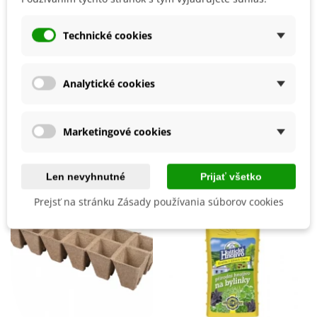
hlboko
do zeme
s
rozostupmi
10
cm
.
Technické cookies
Pestovanie
V exteriéri - vonku
Výrobca
SemenaOnline
BIO Kvalita
Nie
Analytické cookies
Mohli byste ešte potrebovať
Marketingové cookies
Len nevyhnutné
Prijať všetko
Prejsť na stránku Zásady používania súborov cookies