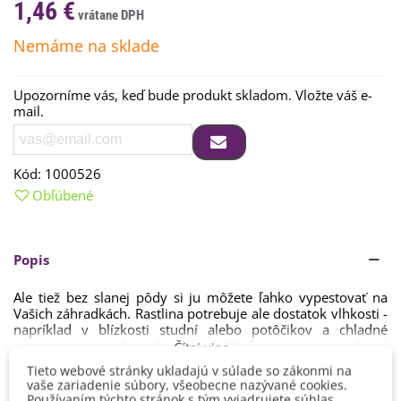
1,46 €
Nemáme na sklade
Upozorníme vás, keď bude produkt skladom. Vložte váš e-
mail.
Kód:
1000526
Obľúbené
Popis
Ale
tiež
bez
slanej
pôdy
si ju
môžete
ľahko
vypestovať
na
Vašich
záhradkách
.
Rastlina
potrebuje
ale
dostatok
vlhkosti
-
napríklad
v
blízkosti
studní
alebo
potôčikov
a
chladné
miesto
v tieni
v lete
.
Semená
lyžičníku
sa
vysievajú
hneď
Čítaj viac
z
jari
priamo
na
stanovište
.
Odporúčaná
teplota
na klíčenie
Tieto webové stránky ukladajú v súlade so zákonmi na
semien
lyžičníku
je 6
až
10
stupňov
.
Klíčenie
zvyčajne
trvá
1
vaše zariadenie súbory, všeobecne nazývané cookies.
až 2
týždne.
Semienka
vysievame
približne
pol
centimetra
Detaily produktu
Používaním týchto stránok s tým vyjadrujete súhlas.