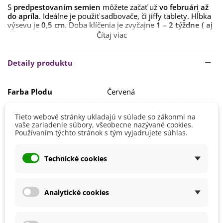
S
predpestovaním semien
môžete začať už
vo februári až
do apríla
. Ideálne je použiť sadbovače, či jiffy tablety. Hĺbka
výsevu je
0,5 cm
. Doba klíčenia je zvyčajne
1 – 2 týždne ( aj
dlhšie)
. Počas klíčenia je treba udržovať teplo a mať
Čítaj viac
dostatok svetla. Presádzame po vytvorení tretieho lístka.
Približne
od polovice mája
je možné premiestniť rastliny
Detaily produktu
von. Odporúčame ich presadiť až
po vytvorení tretieho
listu.
Ideálny spon je 80 x 50 cm
. Konečné
stanovisko
na
rast by malo byť
teplé, slnečné
a dobre chránené, so
Farba Plodu
Červená
stredne ťažkou pôdou, bohato zásobenou humusom.
Ideálna teplota pre klíčenie je
25°C.
Odroda Paradajky
Kolíková
Tieto webové stránky ukladajú v súlade so zákonmi na
Odporúčame používať špeciálny
substrát
na rajčiny a
Pestovanie
V exteriéri - vonku
vaše zariadenie súbory, všeobecne nazývané cookies.
papriky
, a to
vždy sparený
. Zeminu je možné prepariť napr.
Používaním týchto stránok s tým vyjadrujete súhlas.
Stanovisko
Slnečné
v mikrovlnnej rúre. Počas rastu plodov je
dôležitá
pravidelná závlaha a dostatočný prísun živín. Na
Výsev/výsadba
Apríl
hnojenie
môžeme používať napr.
Kristalon pre paradajky a
Technické cookies
Február
papriky
.
Máj
Marec
Rastliny pravidelne zaštipujeme.
Analytické cookies
Výrobca
SemenaOnline
Mrazuvzdornosť
Nie