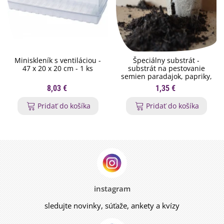
Miniskleník s ventiláciou -
Špeciálny substrát -
47 x 20 x 20 cm - 1 ks
substrát na pestovanie
semien paradajok, papriky,
chilli - 200 g
8,03 €
1,35 €
Pridať do košíka
Pridať do košíka
instagram
sledujte novinky, súťaže, ankety a kvízy