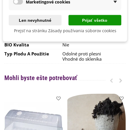
Marketingové cookies
Odroda
Nehybridná
Zber
August
Júl
Len nevyhnutné
Prijať všetko
Október
September
Prejsť na stránku Zásady používania súborov cookies
Skorosť Odrody
Poloskorá
BIO Kvalita
Nie
Typ Plodu A Použitie
Odolné proti plesni
Vhodné do skleníka
Mohli byste ešte potrebovať