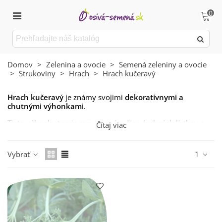
0
Domov
>
Zelenina a ovocie
>
Semená zeleniny a ovocie
>
Strukoviny
>
Hrach
>
Hrach kučeravý
Hrach kučeravý
je známy svojimi
dekoratívnymi a
chutnými výhonkami
.
Tieto výhonky tvoria rozvetvené ružice drobných lístkov a
Čítaj viac
pripomínajú mladý hrášok.
Často je používaný v kuchyni ako amatérskymi, tak aj
Vybrať
1
profesionálnymi kuchármi.
Je ideálny na
prípravu rôznych šalátov, zdobenie pokrmov
či ako základ
letných šalátov.