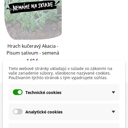
Hrach kučeravý Akacia -
Pisum sativum - semená
hrachu - 30 ks
1,62 €
Tieto webové stránky ukladajú v súlade so zákonmi na
vaše zariadenie súbory, všeobecne nazývané cookies.
Zobrazuje sa 1-1 z 1 položiek
Používaním týchto stránok s tým vyjadrujete súhlas.
Technické cookies
instagram
Analytické cookies
sledujte novinky, súťaže, ankety a kvízy