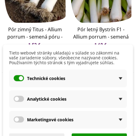
Pór zimný Titus - Allium
Pór letný Bystrín F1 -
porrum - semená póru -
Allium porrum - semená
200 ks
póru - 70 ks
1,53 €
1,62 €
Tieto webové stránky ukladajú v súlade so zákonmi na
Pridať do košíka
Pridať do košíka
vaše zariadenie súbory, všeobecne nazývané cookies.
Používaním týchto stránok s tým vyjadrujete súhlas.
Technické cookies
Analytické cookies
Marketingové cookies