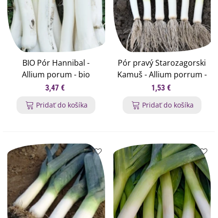
BIO Pór Hannibal -
Pór pravý Starozagorski
Allium porum - bio
Kamuš - Allium porrum -
semená póru - 30 ks
semená póru - 200 ks
3,47 €
1,53 €
Pridať do košíka
Pridať do košíka