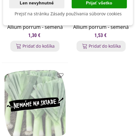
Len nevyhnutné
Prijať všetko
Prejsť na stránku Zásady používania súborov cookies
Pór zimný Carentan -
Pór pravý letný Golem -
Allium porrum - semená
Allium porrum - semená
póru - 200 ks
póru - 200 ks
1,30 €
1,53 €
Pridať do košíka
Pridať do košíka