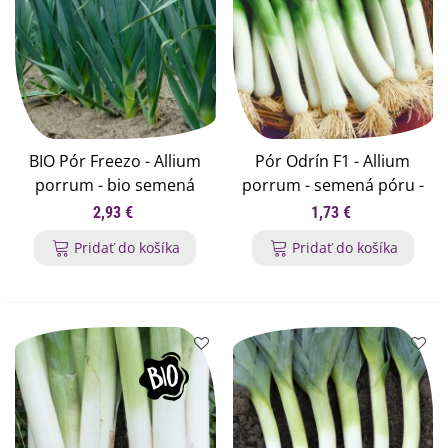
sústavu a podporuje mozgovú činnosť; rovnako ovplyvňuje
činnosť
imunitného systému a pomáha hojeniu rán - má
protibakteriálne, protivírusové aj protikvasinkové účinky.
BIO Pór Freezo - Allium
Pór Odrín F1 - Allium
porrum - bio semená
porrum - semená póru -
póru - 100 ks
70 ks
2,93 €
1,73 €
Pridať do košíka
Pridať do košíka