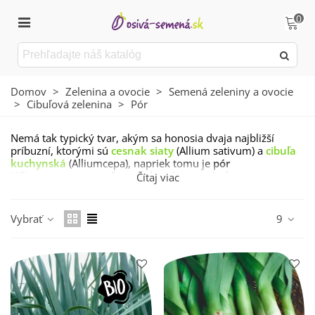
0
Domov
>
Zelenina a ovocie
>
Semená zeleniny a ovocie
>
Cibuľová zelenina
>
Pór
Nemá tak typický tvar, akým sa honosia dvaja najbližší
príbuzní, ktorými sú
cesnak siaty
(Allium sativum) a
cibuľa
kuchynská
(Alliumcepa), napriek tomu je
pór
(Alliumporrum) zaraďovaný do zeleniny cibuľovej.
Čítaj viac
Nad cibuľovitou hrubou podzemnou stonkou pór vytvára
veľmi bohatú ružicu plochých listov. Tie sú tiež zásobárňou
Vybrať
9
výbornej dužiny a obsahujú množstvo minerálnych látok,
vitamínov a esenciálnych látok, ktoré dávajú póru
typickú
vôňu a šťavnatosť
. Sortiment póru je široký, tradičné sú
póry ozimné, odolné voči mrazom hlboko pod nulou.
Existujú však aj
odrody jesenné a letné.
Má močopudné
účinky, jeho konzumácia sa odporúča pri liečbe reumy a pri
znižovaní cholesterolu; priaznivo pôsobí na cievnu a tráviacu