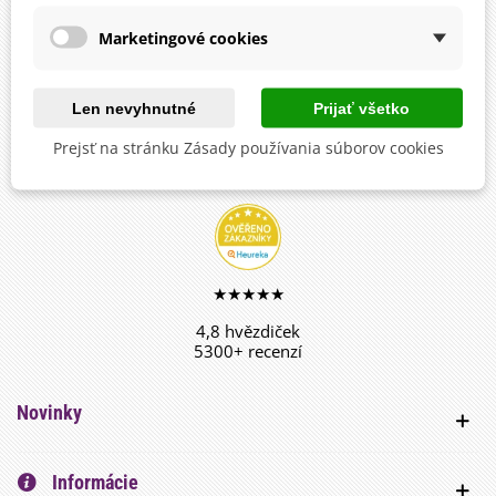
sledujte novinky, súťaže, ankety a kvízy
Marketingové cookies
Len nevyhnutné
Prijať všetko
facebook
Prejsť na stránku Zásady používania súborov cookies
sledujte, zdieľajte a nechajte sa inšpirovať
★★★★★
4,8 hvězdiček
5300+ recenzí
Novinky
Informácie