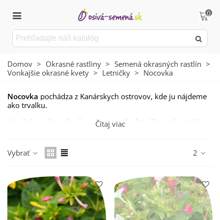
0
Domov
>
Okrasné rastliny
>
Semená okrasných rastlín
>
Vonkajšie okrasné kvety
>
Letničky
>
Nocovka
Nocovka
pochádza z Kanárskych ostrovov, kde ju nájdeme
ako trvalku.
V našich podmienkach sa pestuje ako letnička najčastejšie v
Čítaj viac
kvetináčoch a ďalších pestovateľských nádobách. Jej
nezvyčajné kvety oživia každé okno či balkón.
Vybrať
2