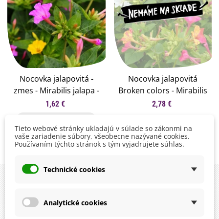
Nocovka jalapovitá -
Nocovka jalapovitá
zmes - Mirabilis jalapa -
Broken colors - Mirabilis
semená - 6 ks
jalapa - semená nocovky
1,62 €
2,78 €
- 10 ks
Pridať do košíka
Tieto webové stránky ukladajú v súlade so zákonmi na
vaše zariadenie súbory, všeobecne nazývané cookies.
Používaním týchto stránok s tým vyjadrujete súhlas.
Zobrazuje sa 1-2 z 2 položiek
Technické cookies
Analytické cookies
instagram