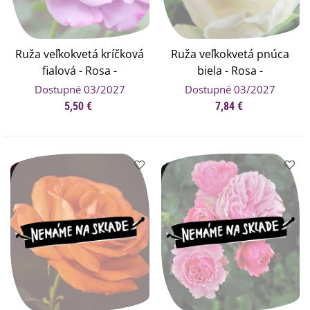
Ruža veľkokvetá kríčková
Ruža veľkokvetá pnúca
fialová - Rosa -
biela - Rosa -
voľnokorenné sadenice
voľnokorenné sadenice
Dostupné 03/2027
Dostupné 03/2027
ruží - 1 ks
ruží - 1 ks
5,50 €
7,84 €