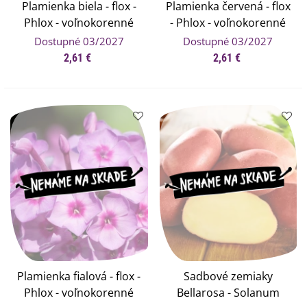
Plamienka biela - flox -
Plamienka červená - flox
Phlox - voľnokorenné
- Phlox - voľnokorenné
sadenice plamienky - 1
sadenice plamienky - 1
Dostupné 03/2027
Dostupné 03/2027
ks
ks
2,61 €
2,61 €
Plamienka fialová - flox -
Sadbové zemiaky
Phlox - voľnokorenné
Bellarosa - Solanum