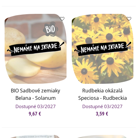
BIO Sadbové zemiaky
Rudbekia okázalá
Belana - Solanum
Speciosa - Rudbeckia
tuberosum - bio zemiaky
speciosa - voľnokorenné
Dostupné 03/2027
Dostupné 03/2027
- 10 ks
sadenice rudbekie - 1 ks
9,67 €
3,59 €