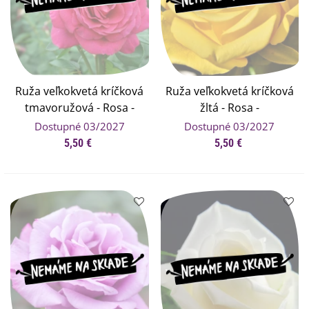
Ruža veľkokvetá kríčková
Ruža veľkokvetá kríčková
tmavoružová - Rosa -
žltá - Rosa -
voľnokorenné sadenice
voľnokorenné sadenice
Dostupné 03/2027
Dostupné 03/2027
ruží - 1 ks
ruží - 1 ks
5,50 €
5,50 €