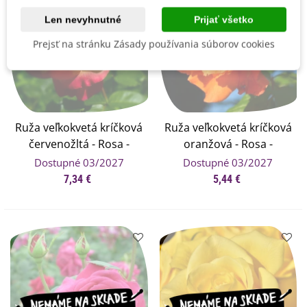
Len nevyhnutné
Prijať všetko
Prejsť na stránku Zásady používania súborov cookies
Ruža veľkokvetá kríčková
Ruža veľkokvetá kríčková
červenožltá - Rosa -
oranžová - Rosa -
voľnokorenné sadenice
voľnokorenné sadenice
Dostupné 03/2027
Dostupné 03/2027
ruží - 1 ks
ruží - 1 ks
7,34 €
5,44 €