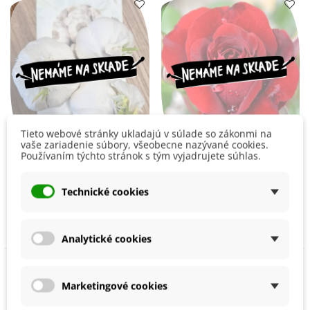
Tieto webové stránky ukladajú v súlade so zákonmi na
vaše zariadenie súbory, všeobecne nazývané cookies.
Používaním týchto stránok s tým vyjadrujete súhlas.
Sadbový cesnak Flavor -
Ruža veľkokvetá kríčková
Allium sativum -
červená - Rosa -
Technické cookies
nepaličák - cibuľa
voľnokorenné sadenice
Dostupné 03/2027
Dostupné 03/2027
cesnaku - 3 ks
ruží - 1 ks
5,33 €
5,44 €
Analytické cookies
Marketingové cookies