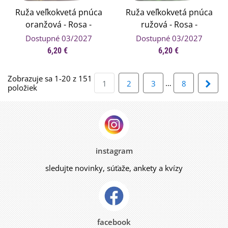
Ruža veľkokvetá pnúca
Ruža veľkokvetá pnúca
oranžová - Rosa -
ružová - Rosa -
voľnokorenné sadenice
voľnokorenné sadenice
Dostupné 03/2027
Dostupné 03/2027
ruží - 1 ks
ruží - 1 ks
6,20 €
6,20 €
Zobrazuje sa 1-20 z 151
…
Ďalš
1
2
3
8
položiek
instagram
sledujte novinky, súťaže, ankety a kvízy
facebook