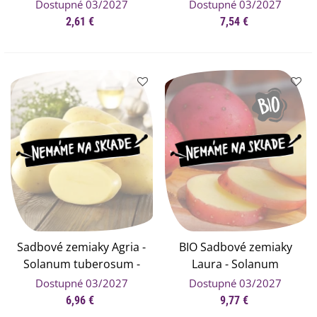
sadenice plamienky - 1
tuberosum - Kiepenkerl -
Dostupné 03/2027
Dostupné 03/2027
ks
10 ks
2,61 €
7,54 €
Sadbové zemiaky Agria -
BIO Sadbové zemiaky
Solanum tuberosum -
Laura - Solanum
Kiepenkerl - 10 ks
tuberosum - bio zemiaky
Dostupné 03/2027
Dostupné 03/2027
- 10 ks
6,96 €
9,77 €