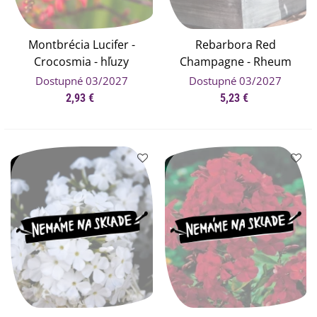
Montbrécia Lucifer -
Rebarbora Red
Crocosmia - hľuzy
Champagne - Rheum
kroksomie - 4 ks
rhabarbarum -
Dostupné 03/2027
Dostupné 03/2027
voľnokorenné sadenice
2,93 €
5,23 €
rebarbory - 1 ks