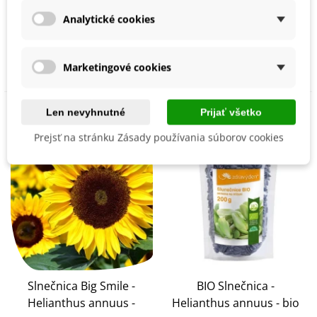
Helianthus annuus -
Helianthus annuus -
Analytické cookies
semená slnečnice - 8 ks
semená slnečnice - 10 ks
1,80 €
2,39 €
Pridať do košíka
Pridať do košíka
Marketingové cookies
Len nevyhnutné
Prijať všetko
Prejsť na stránku Zásady používania súborov cookies
Slnečnica Big Smile -
BIO Slnečnica -
Helianthus annuus -
Helianthus annuus - bio