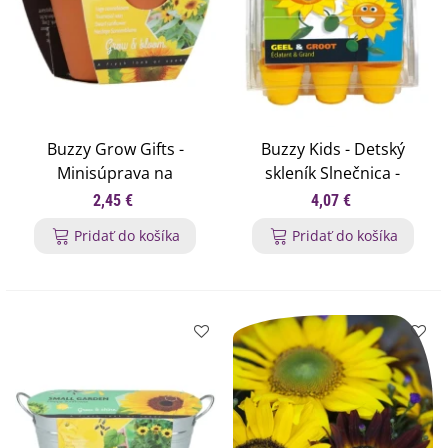
Buzzy Grow Gifts -
Buzzy Kids - Detský
Minisúprava na
skleník Slnečnica -
pestovanie slnečnice -
Pieterpik - 1 ks
2,45 €
4,07 €
Pieterpik - 1 ks
Pridať do košíka
Pridať do košíka