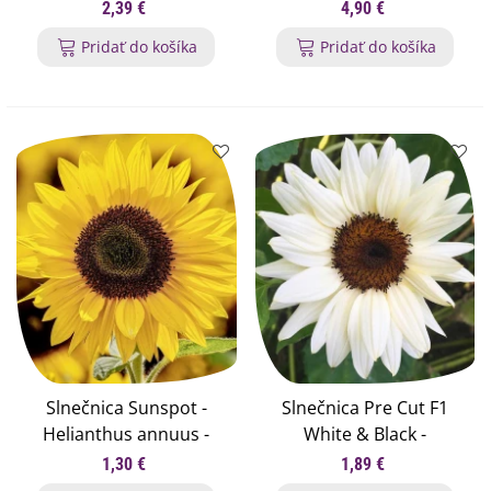
semená slnečnice - 8 ks
semená na klíčenie - 200
2,39 €
4,90 €
g
Pridať do košíka
Pridať do košíka
Slnečnica Sunspot -
Slnečnica Pre Cut F1
Helianthus annuus -
White & Black -
semená slnečnice - 15 ks
Helianthus annuus -
1,30 €
1,89 €
semená slnečnice - 8 ks