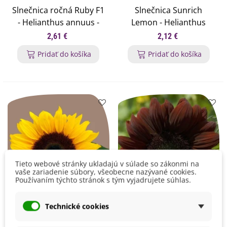
Slnečnica ročná Ruby F1
Slnečnica Sunrich
- Helianthus annuus -
Lemon - Helianthus
semená slnečnice - 10 ks
annuus - semená
2,61 €
2,12 €
slnečnice - 8 ks
Pridať do košíka
Pridať do košíka
Tieto webové stránky ukladajú v súlade so zákonmi na
vaše zariadenie súbory, všeobecne nazývané cookies.
Používaním týchto stránok s tým vyjadrujete súhlas.
Technické cookies
Slnečnica Mezzulah -
Slnečnica ročná Claret -