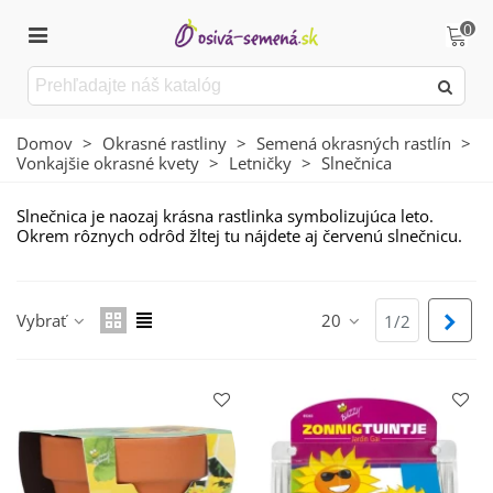
0
Domov
>
Okrasné rastliny
>
Semená okrasných rastlín
>
Vonkajšie okrasné kvety
>
Letničky
>
Slnečnica
Slnečnica je naozaj krásna rastlinka symbolizujúca leto.
Okrem rôznych odrôd žltej tu nájdete aj červenú slnečnicu.
Čítaj viac
Vybrať
20
Ďalš
1/2