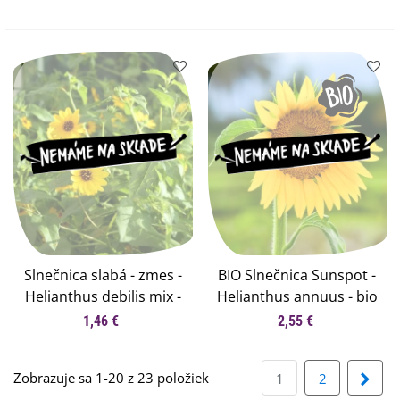
Slnečnica slabá - zmes -
BIO Slnečnica Sunspot -
Helianthus debilis mix -
Helianthus annuus - bio
semená - 15 ks
semená slnečnice - 8 ks
1,46 €
2,55 €
Zobrazuje sa 1-20 z 23 položiek
Ďalš
1
2