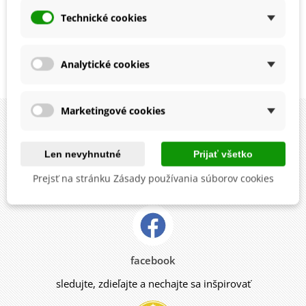
BIO požlt farbiarsky -
Technické cookies
Carthamus tinctorius -
bio semená šafránu na
3,92 €
sušenie - 20 ks
Analytické cookies
Zobrazuje sa 1-3 z 3 položiek
Marketingové cookies
Len nevyhnutné
Prijať všetko
instagram
Prejsť na stránku Zásady používania súborov cookies
sledujte novinky, súťaže, ankety a kvízy
facebook
sledujte, zdieľajte a nechajte sa inšpirovať