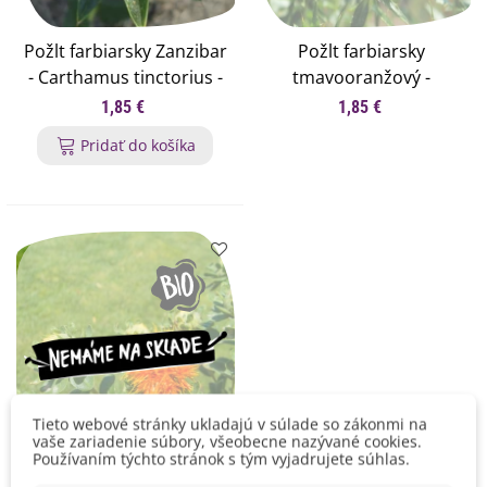
Požlt farbiarsky Zanzibar
Požlt farbiarsky
- Carthamus tinctorius -
tmavooranžový -
semená šafránu na
Carthamus tinctorius -
1,85 €
1,85 €
sušenie - 50 ks
semená šafranu na
Pridať do košíka
sušenie - 20 ks
Tieto webové stránky ukladajú v súlade so zákonmi na
vaše zariadenie súbory, všeobecne nazývané cookies.
Používaním týchto stránok s tým vyjadrujete súhlas.