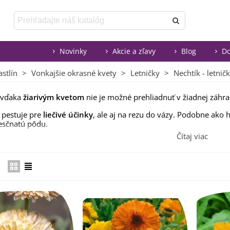
Novinky
Akcie a zľavy
Blog
Do
stlín
>
Vonkajšie okrasné kvety
>
Letničky
>
Nechtík - letnič
vďaka
žiarivým kvetom
nie je možné prehliadnuť v žiadnej záhra
 pestuje pre
liečivé účinky
, ale aj na rezu do vázy. Podobne ak
iesčnatú pôdu.
Čítaj viac
noročnú rastlinu
, ktorá sa vysieva priamo na záhony a kvitne od 
je sa vysemenením, vďaka čomu v záhonoch a záhradách vydrží a
te vyhovuje.
sti záhonov s
plodovou zeleninou
vám pomôže ochrániť rastlinky
e zo
žltých a oranžových
, jednoducho kvitnúcich aj plnokvetých