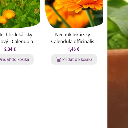
echtík lekársky
Nechtík lekársky -
ový - Calendula
Calendula officinalis -
cinalis - semená
semená nechtíka - 65 ks
2,34 €
1,46 €
chtíka - 30 ks
Pridať do košíka
Pridať do košíka