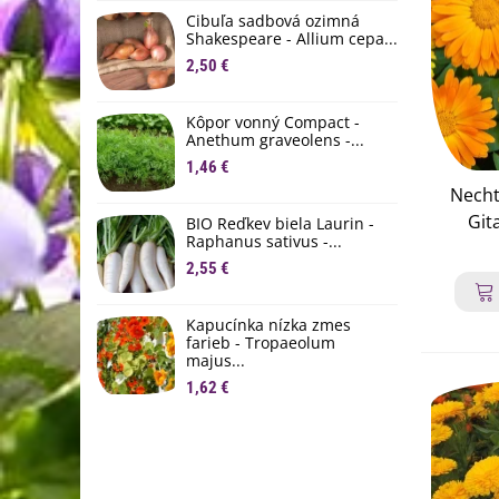
D
Cibuľa sadbová ozimná
1
Shakespeare - Allium cepa...
2,50 €
Ľ
c
Kôpor vonný Compact -
2
Anethum graveolens -...
B
1,46 €
B
Necht
2
Git
BIO Reďkev biela Laurin -
Raphanus sativus -...
offi
E
2,55 €
B
ne
4
Kapucínka nízka zmes
farieb - Tropaeolum
majus...
1,62 €