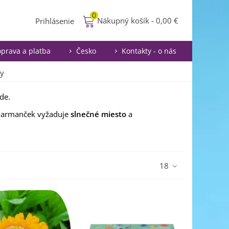
0
Nákupný košík
-
0,00 €
Prihlásenie
prava a platba
Česko
Kontakty - o nás
ky
de.
o harmanček vyžaduje
slnečné miesto
a
jari do jesene.
j niekoľko rokov. Dokáže ráasť a kvitnúť, kým mu
18
 proti
škodcom
, napr. proti
voškám a mravcom.
 nechtíkových semien.