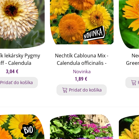
ík lekársky Pygmy
Nechtík Cablouna Mix -
Nec
ff - Calendula
Calendula officinalis -
Green
cinalis - semená
semená nechtíka - 50 ks
Calend
Novinka
3,04 €
chtíka - 30 ks
semená
1,89 €
Pridať do košíka
emienkové bomby -
Pridať do košíka
arčekový box na vajíčka -...
,68 €
uchynské bylinky na malú
lochu - výsevný disk...
,80 €
rkva neskorá Cidera -