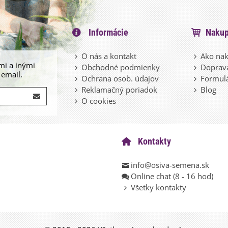
Informácie
Nakup
O nás a kontakt
Ako nak
mi a inými
Obchodné podmienky
Doprava
 email.
Ochrana osob. údajov
Formulá
Reklamačný poriadok
Blog
O cookies
Kontakty
info@osiva-semena.sk
Online chat (8 - 16 hod)
Všetky kontakty