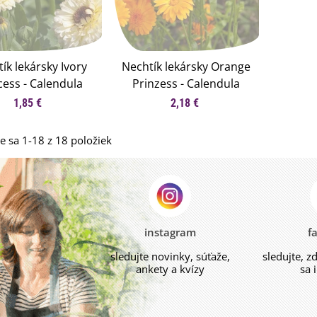
ík lekársky Ivory
Nechtík lekársky Orange
cess - Calendula
Prinzess - Calendula
cinalis - semená
officinalis - semená
1,85 €
2,18 €
chtíka - 40 ks
nechtíka - 50 ks
e sa 1-18 z 18 položiek
instagram
f
sledujte novinky, súťaže,
sledujte, z
ankety a kvízy
sa 