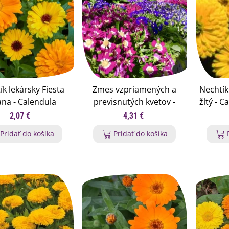
aucus carota - semená -...
,53 €
alia Canova - Lilium -
ibuľoviny - 1 ks
3,85 €
-30%
,69 €
egónia plnokvetá žltá -
egonia superba -...
ík lekársky Fiesta
Zmes vzpriamených a
Nechtík
3,85 €
-30%
,69 €
ana - Calendula
previsnutých kvetov -
žltý - C
cinalis - semená
výsevný pásik - 5 m
- semen
ukalyptus Baby Blue -
2,07 €
4,31 €
lahovičník - Eukalyptus...
chtíka - 50 ks
Pridať do košíka
Pridať do košíka
,08 €