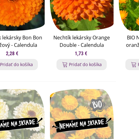
k lekársky Bon Bon
Nechtík lekársky Orange
BIO N
žový - Calendula
Double - Calendula
oranž
cinalis - semená
officinalis - semená
offi
2,28 €
1,73 €
chtíka - 20 ks
nechtíka - 50 ks
ne
Pridať do košíka
Pridať do košíka