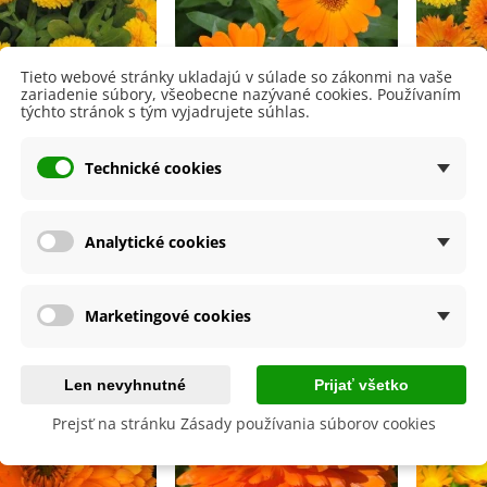
Tieto webové stránky ukladajú v súlade so zákonmi na vaše
zariadenie súbory, všeobecne nazývané cookies. Používaním
týchto stránok s tým vyjadrujete súhlas.
ík lekársky žltý -
Nechtík lekársky Orange
Nechtí
Technické cookies
dula officinalis -
Daisy - Calendula
Beauty
 nechtíka - 30 ks
officinalis - semená
offi
1,46 €
2,00 €
nechtíka - 60 ks
ne
Analytické cookies
Pridať do košíka
Pridať do košíka
Marketingové cookies
Len nevyhnutné
Prijať všetko
Prejsť na stránku Zásady používania súborov cookies