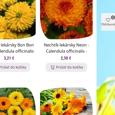
0
Obľúbené
 lekársky Bon Bon
Nechtík lekársky Neon -
alendula officinalis
Calendula officinalis -
á nechtíka - 20 ks
semená nechtíka - 40 ks
3,21 €
2,50 €
Pridať do košíka
Pridať do košíka