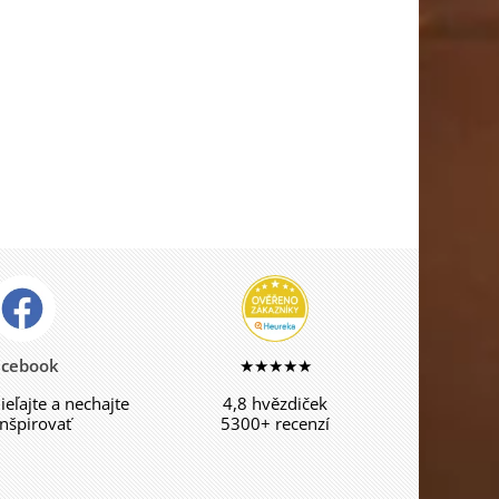
acebook
★★★★★
dieľajte a nechajte
4,8 hvězdiček
inšpirovať
5300+ recenzí