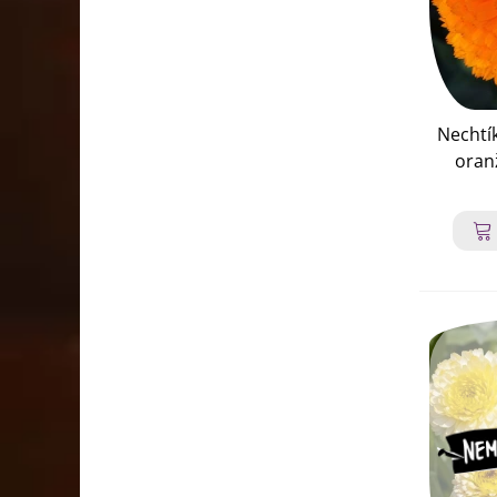
Nechtí
oran
offi
ne