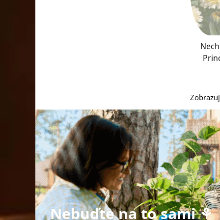
Necht
Prin
offi
ne
Zobrazuj
Nebuďte na to sami ⚘