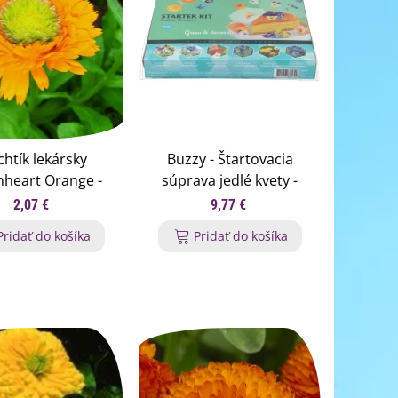
htík lekársky
Buzzy - Štartovacia
heart Orange -
súprava jedlé kvety -
ula officinalis -
Pieterpik - 1 ks
2,07 €
9,77 €
 nechtíka - 30 ks
Pridať do košíka
Pridať do košíka