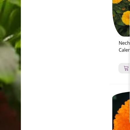
Necht
Calen
semená