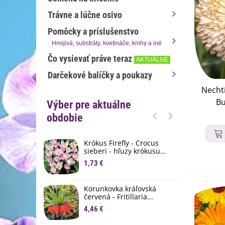
Trávne a lúčne osivo
Pomôcky a príslušenstvo
Hnojivá, substráty, kvetináče, knihy a iné
Čo vysievať práve teraz
AKTUÁLNE
Darčekové balíčky a poukazy
Necht
Bu
Výber pre aktuálne
offi
obdobie
ne
Krókus Firefly - Crocus
S
sieberi - hľuzy krókusu...
d
1,73 €
8
K
Korunkovka kráľovská
p
červená - Fritillaria...
3
4,46 €
M