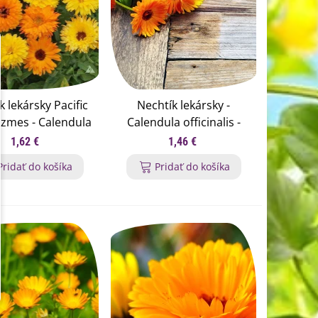
k lekársky Pacific
Nechtík lekársky -
 zmes - Calendula
Calendula officinalis -
cinalis - semená
semená nechtíka - 30 ks
1,62 €
1,46 €
chtíka - 30 ks
Pridať do košíka
Pridať do košíka