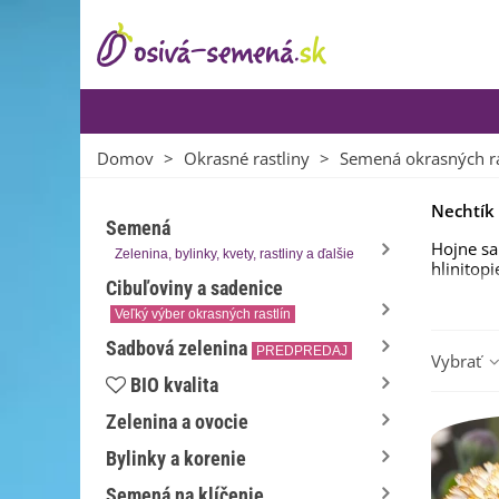
Domov
>
Okrasné rastliny
>
Semená okrasných ra
Nechtík
Semená
Hojne sa
Zelenina, bylinky, kvety, rastliny a ďalšie
hlinitop
Cibuľoviny a sadenice
Ide o
jed
Veľký výber okrasných rastlín
Rozmnožu
Sadbová zelenina
PREDPREDAJ
Vybrať
stanoviš
BIO kvalita
V blízko
Zelenina a ovocie
Vyberajt
Bylinky a korenie
Semená na klíčenie