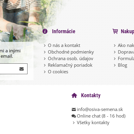
Informácie
Nakup
O nás a kontakt
Ako nak
mi a inými
Obchodné podmienky
Doprava
 email.
Ochrana osob. údajov
Formulá
Reklamačný poriadok
Blog
O cookies
Kontakty
info@osiva-semena.sk
Online chat (8 - 16 hod)
Všetky kontakty