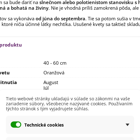
m sa bude dariť na
slnečnom alebo polotienistom stanovisku s 
aucus carota - semená -...
ná a bohatá na živiny
. Nie je vhodná príliš zamokrená pôda, ale
,53 €
tov sa vykonáva
od júna do septembra
. Tie sa potom sušia v tm
alia Canova - Lilium -
 ktoré ničia účinné látky nechtíka. Usušené kvety sa taktiež sklad
ibuľoviny - 1 ks
3,85 €
-30%
,69 €
 produktu
egónia plnokvetá žltá -
egonia superba -...
3,85 €
-30%
,69 €
40 - 60 cm
ukalyptus Baby Blue -
vetu
Oranžová
lahovičník - Eukalyptus...
itnutia
August
,08 €
Júl
Jún
Tieto webové stránky ukladajú v súlade so zákonmi na vaše
Október
zariadenie súbory, všeobecne nazývané cookies. Používaním
September
týchto stránok s tým vyjadrujete súhlas.
nie
V exteriéri - vonku
sko
Polotienisté
Technické cookies
Slnečné
výsadba
Apríl