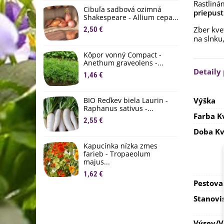
Rastliná
D
Cibuľa sadbová ozimná
priepust
1
Shakespeare - Allium cepa...
Zber kve
2,50 €
Ľ
na slnku,
c
Kôpor vonný Compact -
2
Anethum graveolens -...
Detaily
B
1,46 €
B
2
BIO Reďkev biela Laurin -
Výška
Raphanus sativus -...
E
Farba K
2,55 €
B
Doba Kv
4
Kapucínka nízka zmes
farieb - Tropaeolum
majus...
1,62 €
Pestova
Stanovi
Výsev/