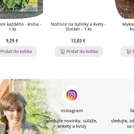
pre každého - kniha -
Nožnice na bylinky a kvety -
Mykor
1 ks
Stocker - 1 ks
ko
9,29 €
13,03 €
Pridať do košíka
Pridať do košíka
instagram
f
sledujte novinky, súťaže,
sledujte, z
ankety a kvízy
sa 