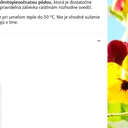
hlinitopiesočnatou pôdou
, ktorá je dostatočne
 pravidelná zálievka rastlinám rozhodne svedčí.
e pri umelom teple do 50 °C. Nie je vhodné sušenie
ujú v tme.