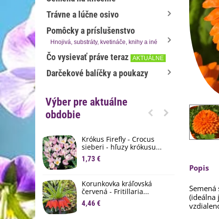
Trávne a lúčne osivo
Pomôcky a príslušenstvo
Hnojivá, substráty, kvetináče, knihy a iné
Čo vysievať práve teraz
AKTUÁLNE
Darčekové balíčky a poukazy
Výber pre aktuálne
obdobie
Krókus Firefly - Crocus
S
sieberi - hľuzy krókusu...
d
1,73 €
8
Popis
K
Korunkovka kráľovská
p
Semená 
červená - Fritillaria...
(ideálna
3
4,46 €
vzdialen
M