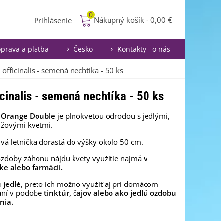
0
Nákupný košík
-
0,00 €
Prihlásenie
prava a platba
Česko
Kontakty - o nás
officinalis - semená nechtíka - 50 ks
cinalis - semená nechtíka - 50 ks
 Orange Double
je plnokvetou odrodou s jedlými,
nžovými kvetmi.
čivá letnička dorastá do výšky okolo 50 cm.
zdoby záhonu nájdu kvety využitie najmä
v
ke alebo farmácii.
 jedlé
, preto ich možno využiť aj pri domácom
aní v podobe
tinktúr, čajov alebo ako jedlú ozdobu
nia.