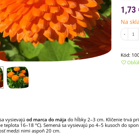
1,73 
Na skl
-
Kód:
10
Obľú
emienkové bomby -
arčekový box na vajíčka -...
,68 €
uchynské bylinky na malú
lochu - výsevný disk...
sa vysievajú
od marca do mája
do hĺbky 2–3 cm. Klíčenie trvá pr
 je teplota 16–18 °C). Semená sa vysievajú po 4–5 kusoch do spon
,80 €
osť medzi nimi aspoň 20 cm.
rkva neskorá Cidera -