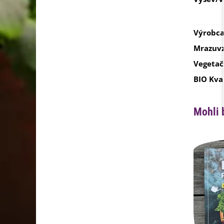
Výrobc
Mrazuvz
Vegetač
BIO Kva
Mohli 