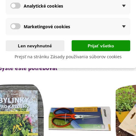
Máj
Analytické cookies
Marec
a
SemenaOnline
Marketingové cookies
dornosť
Nie
né Obdobie
Letničky
Len nevyhnutné
Prijať všetko
lita
Nie
Prejsť na stránku Zásady používania súborov cookies
byste ešte potrebovať