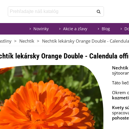
Novinky
Akcie a zľavy
Blog
Do
astliny
>
Nechtík
>
Nechtík lekársky Orange Double - Calendula 
htík lekársky Orange Double - Calendula offi
Nechtík
sýtoora
Táto lie
Okrem o
kozmeti
Kvety sú
spracov
pohoste