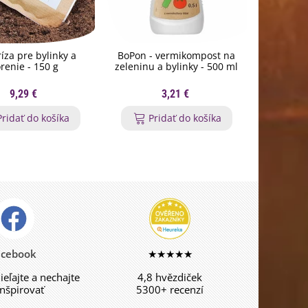
íza pre bylinky a
BoPon - vermikompost na
Rozprašo
renie - 150 g
zeleninu a bylinky - 500 ml
7
9,29 €
3,21 €
Pridať do košíka
Pridať do košíka
P
acebook
★★★★★
dieľajte a nechajte
4,8 hvězdiček
inšpirovať
5300+ recenzí