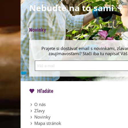
Nebuďte na to sami ⚘
Novinky
Prajete si dostávať email s novinkami, zľava
zaujímavosťami? Stačí iba tu napísať Váš
Hľadáte
O nás
Zľavy
Novinky
Mapa stránok