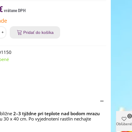
€
ade
+
Pridať do košíka
01150
bené
ibližne
2–3 týždne pri teplote nad bodom mrazu
0
u 30 x 40 cm. Po vyjednotení rastlín nechajte
Obľúbené