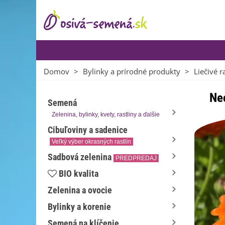
Domov
>
Bylinky a prírodné produkty
>
Liečivé r
Nec
Semená
Zelenina, bylinky, kvety, rastliny a ďalšie
Cibuľoviny a sadenice
Veľký výber okrasných rastlín
Sadbová zelenina
PREDPREDAJ
BIO kvalita
Zelenina a ovocie
Bylinky a korenie
Semená na klíčenie