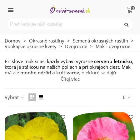
0
Domov
>
Okrasné rastliny
>
Semená okrasných rastlín
>
Vonkajšie okrasné kvety
>
Dvojročné
>
Mak - dvojročné
Pri slove mak si asi každý vybaví výrazne
červenú letničku
,
ktorá je stálicou na našich poliach a pri okrajoch ciest. Mak
má ale
mnoho odrôd a kultivarov
, niektoré sa dajú
dokonca pestovať ako
trvalky
a jeho kvety hrajú všetkými
Čítaj viac
možnými farbami a tvarmi.
Aj preto by
mak
nemal chýbať ani na vašej záhradke. Môžete
Vybrať
6
si vybrať z rôznych farieb a tvarov od nežné bielej, cez
klasickú červenú až po temne fialovú. Vybrané odrody sa
tiež hodia na pestovanie v
kvetináčoch a ďalších nádobách.