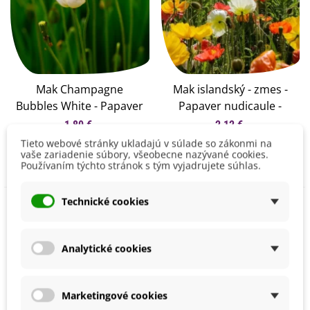
Mak Champagne
Mak islandský - zmes -
Bubbles White - Papaver
Papaver nudicaule -
nudicaule - semená
semená maku - 50 ks
1,80 €
2,12 €
maku - 20 ks
Tieto webové stránky ukladajú v súlade so zákonmi na
Pridať do košíka
Pridať do košíka
vaše zariadenie súbory, všeobecne nazývané cookies.
Používaním týchto stránok s tým vyjadrujete súhlas.
Technické cookies
Analytické cookies
Marketingové cookies