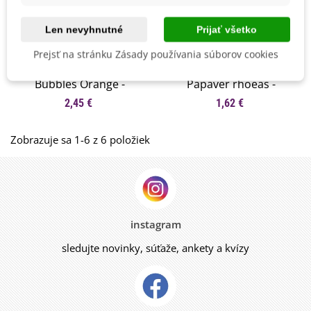
Len nevyhnutné
Prijať všetko
Prejsť na stránku Zásady používania súborov cookies
Mak Champagne
Mak biely Bridal Silk -
Bubbles Orange -
Papaver rhoeas -
Papaver nudicaule -
semená maku - 150 ks
2,45 €
1,62 €
semená maku - 20 ks
Zobrazuje sa 1-6 z 6 položiek
instagram
sledujte novinky, súťaže, ankety a kvízy