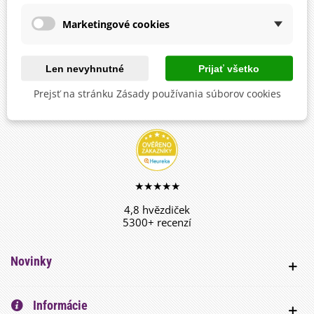
sledujte novinky, súťaže, ankety a kvízy
Marketingové cookies
Len nevyhnutné
Prijať všetko
facebook
Prejsť na stránku Zásady používania súborov cookies
sledujte, zdieľajte a nechajte sa inšpirovať
★★★★★
4,8 hvězdiček
5300+ recenzí
Novinky
Informácie