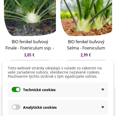
korenie. Feniklový odvar sa najčastejšie používa proti
nadúvaniu a pri zlepšení činnosti čriev.
Semená feniklu môžete u nás zakúpiť aj v
BIO kvalite.
BIO fenikel buľvový
BIO fenikel buľvový
Finale - Foeniculum ssp. -
Selma - Foeniculum
bio semená fenikla - 50
vulgare - bio semená
3,05 €
2,99 €
ks
fenikla - 50 ks
Pridať do košíka
Pridať do košíka
Tieto webové stránky ukladajú v súlade so zákonmi na
vaše zariadenie súbory, všeobecne nazývané cookies.
Používaním týchto stránok s tým vyjadrujete súhlas.
Zobrazuje sa 1-2 z 2 položiek
Technické cookies
Analytické cookies
instagram