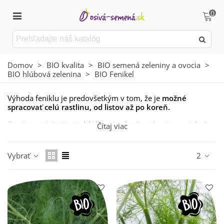
0
Domov
>
BIO kvalita
>
BIO semená zeleniny a ovocia
>
BIO hlúbová zelenina
>
BIO Fenikel
Výhoda feniklu je predovšetkým v tom, že je
možné
spracovať celú rastlinu, od listov až po koreň.
Stopkovanú časť tejto
hlúbovej zeleniny
zberáme priebežne
Čítaj viac
počas rastu, hľuznatú časť priebežnej od augusta do
septembra, najneskôr však pred poslednými mrazmi.
Vybrať
2
Hoci niektoré odrody prvé jesenné mrazíky znesú, so
zberom neodporúčame príliš otáľať.
A aké sú
prínosy tejto zeleniny
?
Fenikel
je silne aromatickou zeleninou, ktorú nájdete
predovšetkým v
talianskej a francúzskej kuchyni.
Možno
ho konzumovať v surovom stave, pečený, varený alebo ako