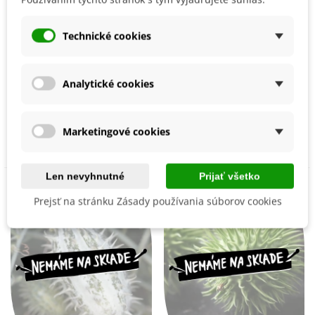
Technické cookies
Muškátová uhorka -
Uhorka okrasná -
Analytické cookies
Sicana odorifera -
Cucumis species -
semená uhorky - 6 ks
semená uhorky - 6 ks
5,50 €
2,55 €
Pridať do košíka
Marketingové cookies
Len nevyhnutné
Prijať všetko
Prejsť na stránku Zásady používania súborov cookies