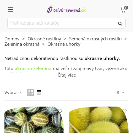
0
Domov
>
Okrasné rastliny
>
Semená okrasných rastlín
>
Zelenina okrasná
>
Okrasné uhorky
Netradičnou dekoratívnou rastlinou sú
okrasné uhorky
.
Táto
okrasná zelenina
má veľmi zaujímavý tvar, vyzerá ako
malý ježko.
Čítaj viac
Okrasné uhorky
vydržia ako dekorácia až niekoľko
mesiacov, záleží na konkrétnej odrode a spôsobe
Vybrať
8
dekorovania.
Okrasné uhorky
nie sú jedlé, nemožno ich teda využiť na
konzumáciu.