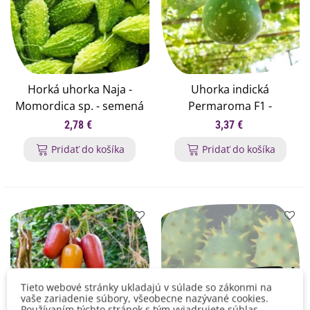
Horká uhorka Naja -
Uhorka indická
Momordica sp. - semená
Permaroma F1 -
uhorky - 6 ks
Lagenaria siceraria -
2,78 €
3,37 €
semená uhorky - 6 ks
Pridať do košíka
Pridať do košíka
Tieto webové stránky ukladajú v súlade so zákonmi na
vaše zariadenie súbory, všeobecne nazývané cookies.
Používaním týchto stránok s tým vyjadrujete súhlas.