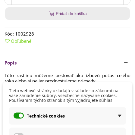
Pridať do košíka
Kód:
1002928
Obľúbené
Popis
Túto rastlinu môžeme pestovať ako izbovú počas
celého
roka alebo si na jar predpestujeme
priesady
.
Tieto webové stránky ukladajú v súlade so zákonmi na
Ide o
teplomilnú rastlinu
, ktorá sa hodí ako pre poľné
Čítaj viac
vaše zariadenie súbory, všeobecne nazývané cookies.
pestovanie, tak aj pre pestovanie v skleníku či fóliovom
Používaním týchto stránok s tým vyjadrujete súhlas.
kryte.
Detaily produktu
S
predpestovaním semien sa začína v mesiaci apríl
.
Technické cookies
Najskôr je treba
narušiť obal semien a máčať ich 24
hodín
vo vlažnej vode. Je nutné zvoliť
sparený výživný
Farba Plodu
Červená
substrát a miernu zálievku
(premokrenie semenám škodí).
Oranžová
Semienka sadíme do hĺbky
1 - 1,5 cm
. Rastliny vyžadujú