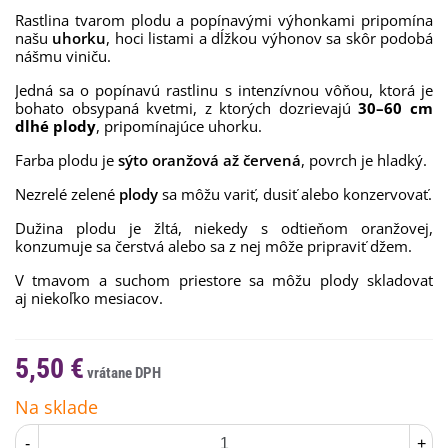
Rastlina tvarom plodu a popínavými výhonkami pripomína
našu
uhorku
, hoci listami a dĺžkou výhonov sa skôr podobá
nášmu viniču.
Jedná sa o popínavú rastlinu s intenzívnou vôňou, ktorá je
bohato obsypaná kvetmi, z ktorých dozrievajú
30–60 cm
dlhé plody
, pripomínajúce uhorku.
Farba plodu je
sýto oranžová až červená
, povrch je hladký.
Nezrelé zelené
plody
sa môžu variť, dusiť
alebo konzervovať.
Dužina plodu je žltá,
niekedy s odtieňom oranžovej,
konzumuje sa čerstvá
alebo sa z nej môže pripraviť džem.
V tmavom
a suchom priestore sa môžu plody skladovať
aj
niekoľko mesiacov.
5,50 €
Na sklade
-
+