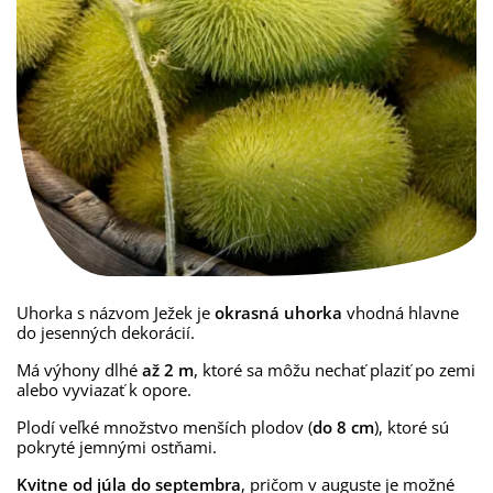
Uhorka s názvom Ježek je
okrasná uhorka
vhodná hlavne
do jesenných dekorácií.
Má výhony dlhé
až 2 m
, ktoré sa môžu nechať plaziť po zemi
alebo vyviazať k opore.
Plodí veľké množstvo menších plodov (
do 8 cm
), ktoré sú
pokryté jemnými ostňami.
Kvitne od júla do septembra
, pričom v auguste je možné