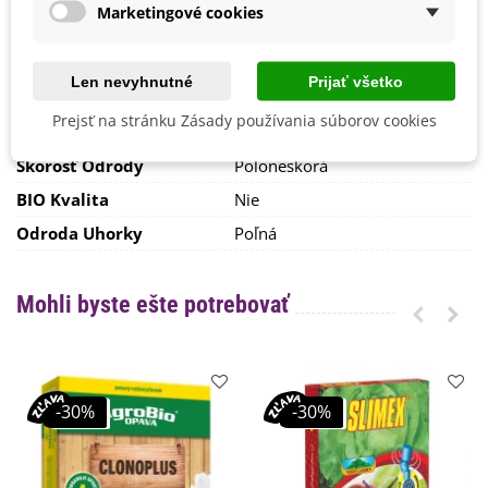
Mrazuvzdornosť
Nie
Marketingové cookies
Druh
Netradičné odrody
Odroda
Nehybridná
Len nevyhnutné
Prijať všetko
Zber
August
Prejsť na stránku Zásady používania súborov cookies
September
Skorosť Odrody
Poloneskorá
BIO Kvalita
Nie
Odroda Uhorky
Poľná
Mohli byste ešte potrebovať
-30%
-30%