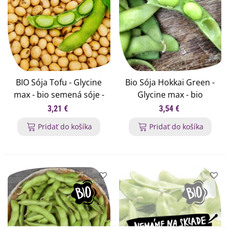
BIO Sója Tofu - Glycine
Bio Sója Hokkai Green -
max - bio semená sóje -
Glycine max - bio
20 ks
semená sóje - 20 ks
3,21 €
3,54 €
Pridať do košíka
Pridať do košíka