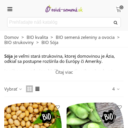
0
Domov
>
BIO kvalita
>
BIO semená zeleniny a ovocia
>
BIO strukoviny
>
BIO Sója
Sója
je veľmi stará strukovina, ktorej domovinou je Ázia,
odkiaľ sa postupne rozšírila do Európy či Ameriky.
Je výborným
zdrojom bielkovín
rastlinného pôvodu a je
Čítaj viac
plnohodnotnou náhradou živočíšnych bielkovín.
Obsahuje veľké množstvo zdraviu prospešných kyselín,
Vybrať
4
ktoré pomáhajú
znižovať hladinu cholesterolu
a sú
prevenciou pre ochorenie ciev.
Sója má veľmi blahodarné účinky na naše zdravie, a preto ju
odporúčame zaradiť do jedálnička.
Semená tejto výbornej a zdraviu prospešnej strukoviny
môžete pestovať aj v
BIO kvalite.