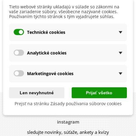
Tieto webové stránky ukladajú v súlade so zákonmi na
vaše zariadenie súbory, všeobecne nazývané cookies.
Používaním týchto stránok s tým vyjadrujete súhlas.
Technické cookies
BIO Sója Edamame
BIO Sója Green Shell -
Chiba Green - Glycine
Glycine max - bio
Analytické cookies
max - bio semená sóje -
semená sóje - 20 ks
3,16 €
3,80 €
20 ks
Pridať do košíka
Marketingové cookies
Zobrazuje sa 1-4 z 4 položiek
Len nevyhnutné
Prijať všetko
Prejsť na stránku Zásady používania súborov cookies
instagram
sledujte novinky, súťaže, ankety a kvízy