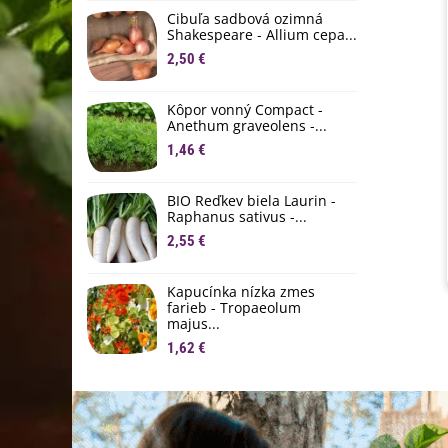
D
Cibuľa sadbová ozimná
1
Shakespeare - Allium cepa...
2,50 €
Ľ
c
Kôpor vonný Compact -
2
Anethum graveolens -...
B
1,46 €
B
2
BIO Reďkev biela Laurin -
Raphanus sativus -...
E
2,55 €
B
4
Kapucínka nízka zmes
farieb - Tropaeolum
majus...
1,62 €