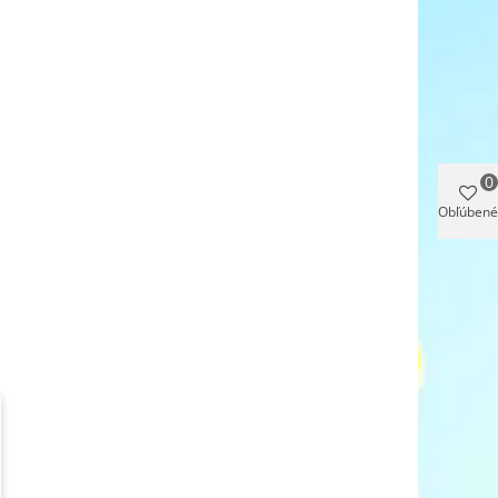
0
Obľúbené