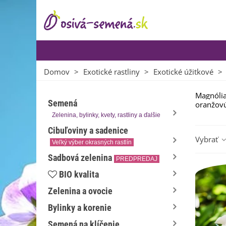
Domov
>
Exotické rastliny
>
Exotické úžitkové
>
Magnólia
Semená
oranžovú
Zelenina, bylinky, kvety, rastliny a ďalšie
Cibuľoviny a sadenice
Vybrať
Veľký výber okrasných rastlín
Sadbová zelenina
PREDPREDAJ
BIO kvalita
Zelenina a ovocie
Bylinky a korenie
Semená na klíčenie