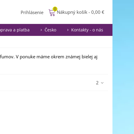
0
Nákupný košík
-
0,00 €
Prihlásenie
prava a platba
Česko
Kontakty - o nás
arfumov. V ponuke máme okrem známej bielej aj
2