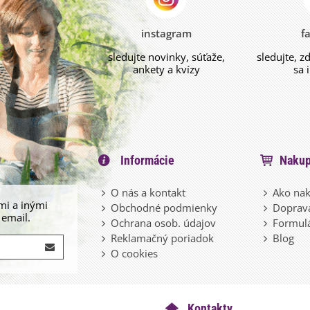
instagram
f
sledujte novinky, súťaže,
sledujte, z
ankety a kvízy
sa 
Informácie
Nakup
O nás a kontakt
Ako nak
mi a inými
Obchodné podmienky
Doprava
 email.
Ochrana osob. údajov
Formulá
Reklamačný poriadok
Blog
O cookies
Kontakty