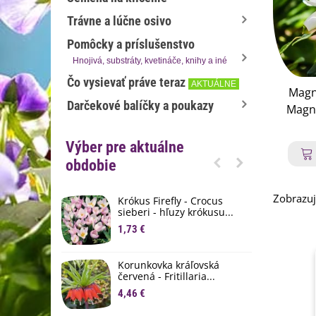
Trávne a lúčne osivo
Pomôcky a príslušenstvo
Hnojivá, substráty, kvetináče, knihy a iné
Čo vysievať práve teraz
AKTUÁLNE
Magnó
Darčekové balíčky a poukazy
Magno
semen
Výber pre aktuálne
obdobie
Zobrazuj
Krókus Firefly - Crocus
S
sieberi - hľuzy krókusu...
d
1,73 €
8
K
Korunkovka kráľovská
p
červená - Fritillaria...
3
4,46 €
M