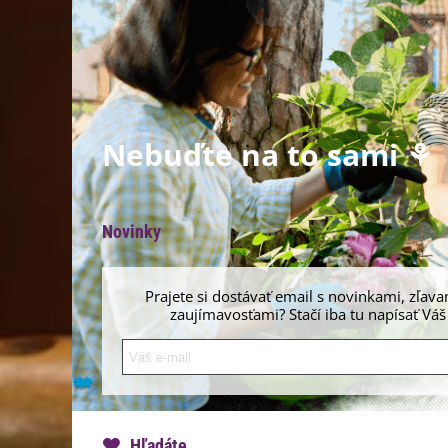
Nebuďte na to sami ⚘
Novinky
Prajete si dostávať email s novinkami, zľava
zaujímavosťami? Stačí iba tu napísať Váš
Hľadáte