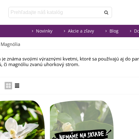
Novinky
Akcie a zľavy
Blog
Do
Magnólia
 je známa svojimi výraznými kvetmi, ktoré sa používajú aj do p
, či magnóliu zvanú uhorkový strom.
Čítaj viac