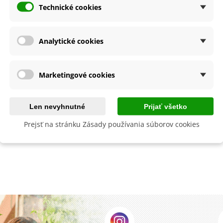
aucus carota - semená -...
Technické cookies
,53 €
alia Canova - Lilium -
Analytické cookies
ibuľoviny - 1 ks
3,85 €
-30%
,69 €
egónia plnokvetá žltá -
Marketingové cookies
egonia superba -...
3,85 €
-30%
,69 €
Len nevyhnutné
Prijať všetko
ukalyptus Baby Blue -
lahovičník - Eukalyptus...
Prejsť na stránku Zásady používania súborov cookies
,08 €