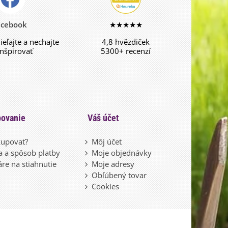
acebook
★★★★★
dieľajte a nechajte
4,8 hvězdiček
inšpirovať
5300+ recenzí
ovanie
Váš účet
upovať?
Môj účet
 a spôsob platby
Moje objednávky
re na stiahnutie
Moje adresy
Obľúbený tovar
Cookies