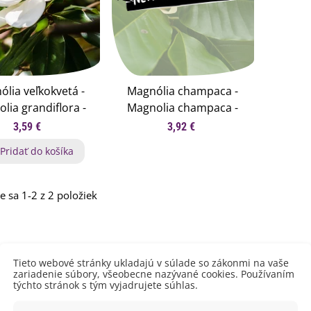
lia veľkokvetá -
Magnólia champaca -
lia grandiflora -
Magnolia champaca -
á magnólie - 5 ks
semená magnólie - 5 ks
3,59 €
3,92 €
Pridať do košíka
e sa 1-2 z 2 položiek
emienkové bomby -
arčekový box na vajíčka -...
,68 €
uchynské bylinky na malú
Tieto webové stránky ukladajú v súlade so zákonmi na vaše
lochu - výsevný disk...
zariadenie súbory, všeobecne nazývané cookies. Používaním
,80 €
týchto stránok s tým vyjadrujete súhlas.
rkva neskorá Cidera -