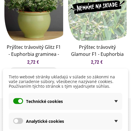
Prýštec trávovitý Glitz F1
Prýštec trávovitý
- Euphorbia graminea -
Glamour F1 - Euphorbia
semená prýštca - 12 ks
graminea - semená
2,72 €
2,72 €
prýštca - 12 ks
Pridať do košíka
Tieto webové stránky ukladajú v súlade so zákonmi na
vaše zariadenie súbory, všeobecne nazývané cookies.
Používaním týchto stránok s tým vyjadrujete súhlas.
Zobrazuje sa 1-2 z 2 položiek
Technické cookies
Analytické cookies
instagram