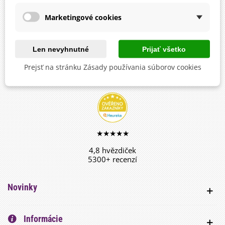
sledujte novinky, súťaže, ankety a kvízy
Marketingové cookies
Len nevyhnutné
Prijať všetko
facebook
Prejsť na stránku Zásady používania súborov cookies
sledujte, zdieľajte a nechajte sa inšpirovať
★★★★★
4,8 hvězdiček
5300+ recenzí
Novinky
Informácie