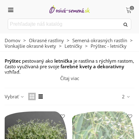
0
Domov
>
Okrasné rastliny
>
Semená okrasných rastlín
>
Vonkajšie okrasné kvety
>
Letničky
>
Prýštec - letničky
Prýštec
pestovaný ako
letnička
je rastlina s rýchlym rastom,
často využívaná pre svoje
farebné kvety a dekoratívny
vzhľad.
Čítaj viac
Vyžaduje
slnečné stanovište a dobre priepustnú pôdu.
Je ideálny na pestovanie v
kvetináčoch, nádobách
alebo na
Vybrať
2
záhonoch
, kde jeho dekoratívny vzhľad vynikne.
Rastlina je
citlivá na mráz
, preto je potrebné ju na zimu
premiestniť alebo pestovať iba ako
jednoročnú rastlinu.