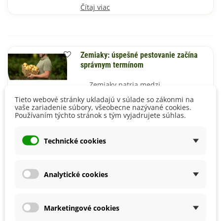
Čítaj viac
Zemiaky: úspešné pestovanie začína
správnym termínom
Zemiaky patria medzi
najobľúbenejšie plodiny v
Tieto webové stránky ukladajú v súlade so zákonmi na
slovenských záhradách.
vaše zariadenie súbory, všeobecne nazývané cookies.
Používaním týchto stránok s tým vyjadrujete súhlas.
Čítaj viac
Technické cookies
Analytické cookies
Univerzálny sprievodca pestovaním chilli:
od výsevu po zber
Úspešné pestovanie chilli
Marketingové cookies
papričiek začína už pri semenách.