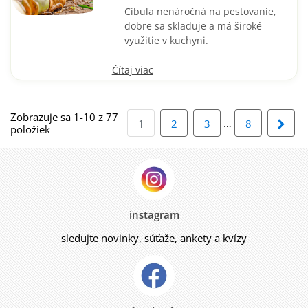
Cibuľa nenáročná na pestovanie,
dobre sa skladuje a má široké
využitie v kuchyni.
Čítaj viac
Zobrazuje sa 1-10 z 77
…
Ďalš
1
2
3
8
položiek
instagram
sledujte novinky, súťaže, ankety a kvízy