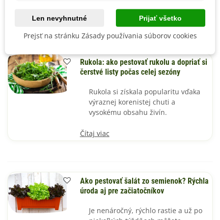
Čítaj viac
Len nevyhnutné
Prijať všetko
Prejsť na stránku Zásady používania súborov cookies
Rukola: ako pestovať rukolu a dopriať si
čerstvé listy počas celej sezóny
Rukola si získala popularitu vďaka
výraznej korenistej chuti a
vysokému obsahu živín.
Čítaj viac
Ako pestovať šalát zo semienok? Rýchla
úroda aj pre začiatočníkov
Je nenáročný, rýchlo rastie a už po