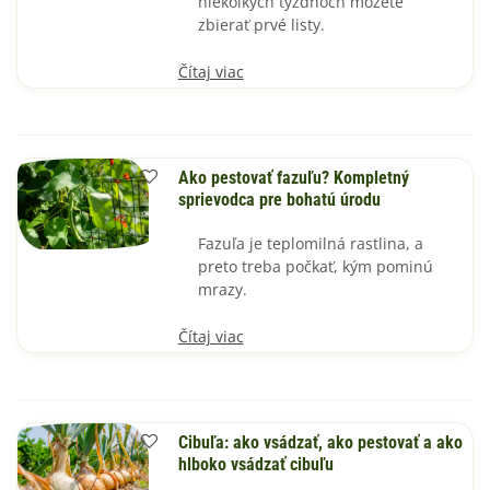
niekoľkých týždňoch môžete
zbierať prvé listy.
Čítaj viac
Ako pestovať fazuľu? Kompletný
sprievodca pre bohatú úrodu
Fazuľa je teplomilná rastlina, a
preto treba počkať, kým pominú
mrazy.
Čítaj viac
Cibuľa: ako vsádzať, ako pestovať a ako
hlboko vsádzať cibuľu