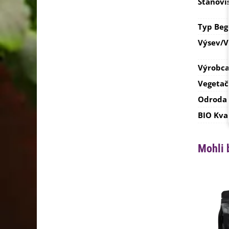
Stanovi
Typ Beg
Výsev/
Výrobc
Vegetač
Odroda
BIO Kva
Mohli 