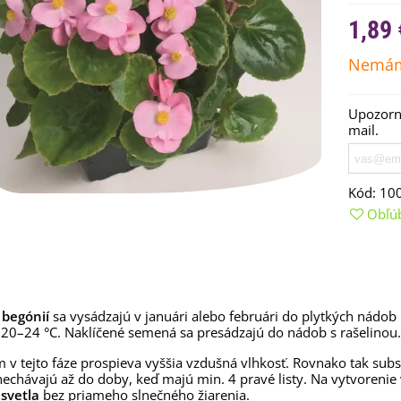
1,89 
Nemám
Upozorní
mail.
Kód:
10
Obľú
emienkové bomby -
arčekový box na vajíčka -...
,68 €
begónií
sa vysádzajú v januári alebo februári do plytkých nádob
 20–24 °C. Naklíčené semená sa presádzajú do nádob s rašelinou.
uchynské bylinky na malú
lochu - výsevný disk...
m v tejto fáze prospieva vyššia vzdušná vlhkosť. Rovnako tak subs
,80 €
 nechávajú až do doby, keď majú min. 4 pravé listy. Na vytvorenie
svetla
bez priameho slnečného žiarenia.