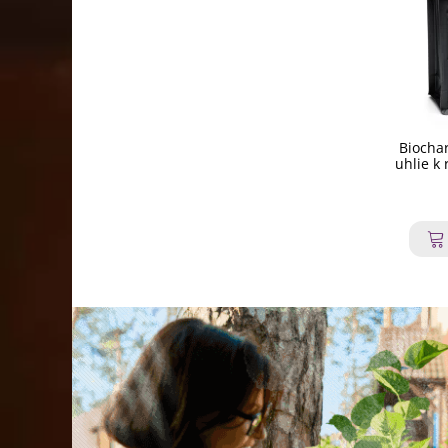
Biochar
uhlie k