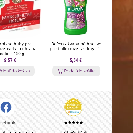
rhízne huby pre
BoPon - kvapalné hnojivo
Nožnice n
vé kvety - ochrana
pre balkónové rastliny - 1 l
St
astlín - 150 g
8,57 €
5,54 €
Pridať do košíka
Pridať do košíka
P
acebook
★★★★★
dieľajte a nechajte
4,8 hvězdiček