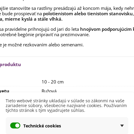
rkva neskorá Cidera -
jšie stanovište sa rastliny presádzajú až koncom mája, kedy nehr
aucus carota - semená -...
ie bude prospievať na
polotienistom alebo tienistom stanovisku
,53 €
 mierne kyslá a stále vlhká.
alia Canova - Lilium -
sa pravidelne prihnojujú od jari do leta
hnojivom podporujúcim k
ibuľoviny - 1 ks
potrebné begónie pripraviť na prezimovanie.
3,85 €
-30%
,69 €
e je možné rezkovaním alebo semenami.
egónia plnokvetá žltá -
egonia superba -...
3,85 €
-30%
,69 €
 produktu
ukalyptus Baby Blue -
lahovičník - Eukalyptus...
10 - 20 cm
,08 €
vetu
Ružová
itnutia
August
Tieto webové stránky ukladajú v súlade so zákonmi na vaše
zariadenie súbory, všeobecne nazývané cookies. Používaním
Júl
týchto stránok s tým vyjadrujete súhlas.
Jún
September
nie
V exteriéri - vonku
Technické cookies