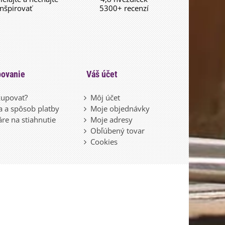
inšpirovať
5300+ recenzí
ovanie
Váš účet
upovať?
Môj účet
 a spôsob platby
Moje objednávky
re na stiahnutie
Moje adresy
Obľúbený tovar
Cookies