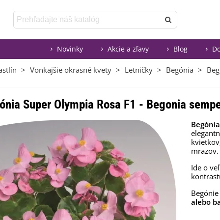
Novinky
Akcie a zľavy
Blog
Do
stlín
>
Vonkajšie okrasné kvety
>
Letničky
>
Begónia
>
Beg
ónia Super Olympia Rosa F1 - Begonia sempe
Begónia
elegant
kvietkov
mrazov.
Ide o ve
kontrast
Begónie 
alebo b