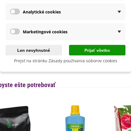
sko
Polotienisté
Tienisté
Analytické cookies
ónie
Drobnokvetá
výsadba
Február
Marec
Marketingové cookies
a
SemenaOnline
né Obdobie
Letničky
Len nevyhnutné
Prijať všetko
Nehybridná
Prejsť na stránku Zásady používania súborov cookies
lita
Nie
byste ešte potrebovať