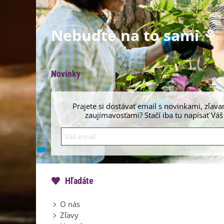
Nebuďte na to sami ⚘
Novinky
Prajete si dostávať email s novinkami, zľava
zaujímavosťami? Stačí iba tu napísať Váš
Hľadáte
O nás
Zľavy