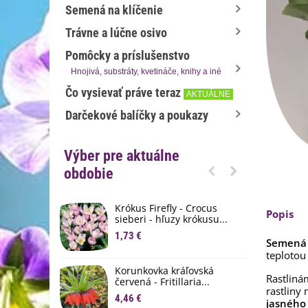
Semená na klíčenie
Trávne a lúčne osivo
Pomôcky a príslušenstvo
Hnojivá, substráty, kvetináče, knihy a iné
Čo vysievať práve teraz
AKTUÁLNE
Darčekové balíčky a poukazy
Výber pre aktuálne
obdobie
Krókus Firefly - Crocus
S
Popis
sieberi - hľuzy krókusu...
d
1,73 €
8
Semená 
teplotou
K
Korunkovka kráľovská
p
Rastliná
červená - Fritillaria...
3
rastliny
4,46 €
jasného 