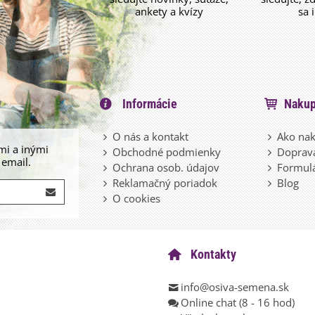
ankety a kvízy
sa 
Informácie
Nakup
O nás a kontakt
Ako nak
mi a inými
Obchodné podmienky
Doprava
 email.
Ochrana osob. údajov
Formulá
Reklamačný poriadok
Blog
O cookies
Kontakty
info@osiva-semena.sk
Online chat (8 - 16 hod)