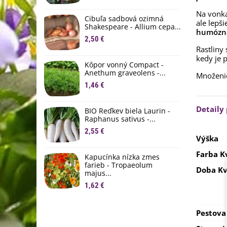
M
Na vonka
D
Cibuľa sadbová ozimná
ale lepš
1
Shakespeare - Allium cepa...
humózna,
2,50 €
Ľ
Rastliny 
c
kedy je 
Kôpor vonný Compact -
2
Anethum graveolens -...
Množeni
B
1,46 €
B
2
Detaily
BIO Reďkev biela Laurin -
Raphanus sativus -...
E
2,55 €
B
Výška
4
Farba K
Kapucínka nízka zmes
farieb - Tropaeolum
Doba Kv
majus...
1,62 €
Pestova