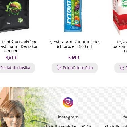
 Mini štart - aktívne
Fytovit - proti žltnutiu listov
Myko
 rastlinám - Devrakon
(chloróze) - 500 ml
balkóno
- 300 ml
r
4,61 €
5,69 €
Pridať do košíka
Pridať do košíka
instagram
f
sledujte novinky, súťaže,
sledujte, z