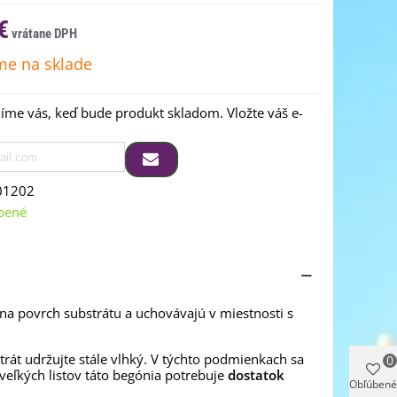
€
e na sklade
me vás, keď bude produkt skladom. Vložte váš e-
01202
bené
 na povrch substrátu a uchovávajú v miestnosti s
trát udržujte stále vlhký. V týchto podmienkach sa
0
 veľkých listov táto begónia potrebuje
dostatok
Obľúbené