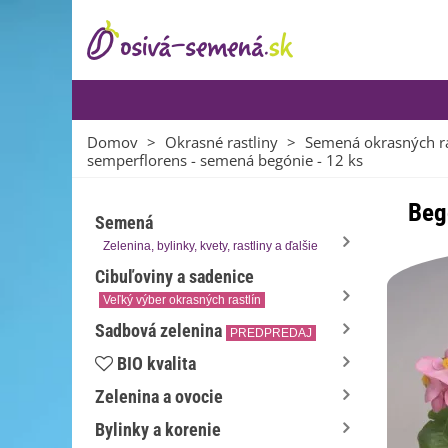
Domov
>
Okrasné rastliny
>
Semená okrasných ra
semperflorens - semená begónie - 12 ks
Beg
Semená
Zelenina, bylinky, kvety, rastliny a ďalšie
Cibuľoviny a sadenice
Veľký výber okrasných rastlín
Sadbová zelenina
PREDPREDAJ
BIO kvalita
Zelenina a ovocie
Bylinky a korenie