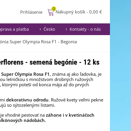
0
Nákupný košík
-
0,00 €
Prihlásenie
prava a platba
Česko
Kontakty - o nás
ónia Super Olympia Rosa F1 - Begonia
rflorens - semená begónie - 12 ks
 Super Olympia Rosa F1
, známa aj ako ľadovka, je
nou letničkou s množstvom drobných ružových
, ktorými poteší od konca mája až do prvých
ľmi
dekoratívnu odrodu
. Ružové kvety veľmi pekne
ujú so sýtozelenými listami.
je vhodné pestovať na
záhone i v kvetináčoch
alkónových nádobách.