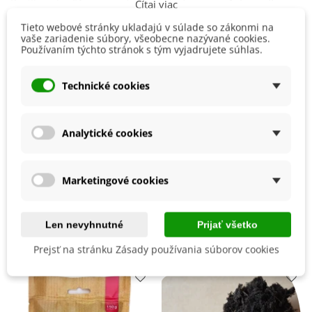
Rastlinu si môžeme predpestovať od
marca až do apríla
a
Čítaj viac
po posledných májových mrazíkoch rastlinku možeme
Tieto webové stránky ukladajú v súlade so zákonmi na
premiestniť von na slnečné miesto.
vaše zariadenie súbory, všeobecne nazývané cookies.
Detaily produktu
Používaním týchto stránok s tým vyjadrujete súhlas.
Farba Plodu
Žltá
Technické cookies
Odroda Paradajky
Divoká
Pestovanie
V exteriéri - vonku
Analytické cookies
V interiéri - dnu
Stanovisko
Slnečné
Marketingové cookies
BIO Kvalita
Nie
Len nevyhnutné
Prijať všetko
Mohli byste ešte potrebovať
Prejsť na stránku Zásady používania súborov cookies