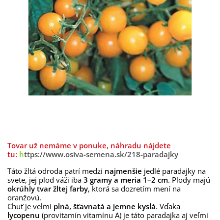
Tovar už nemáme v ponuke, náhradu nájdete
tu:
h
ttps://www.osiva-semena.sk/218-paradajky
Táto žltá odroda patrí medzi
najmenšie
jedlé paradajky na
svete, jej plod váži iba
3 gramy a meria 1–2 cm
. Plody majú
okrúhly tvar žltej farby
, ktorá sa dozretím mení na
oranžovú.
Chuť je velmi
plná, šťavnatá a jemne kyslá
. Vďaka
lycopenu
(provitamín vitamínu A) je táto paradajka aj veľmi