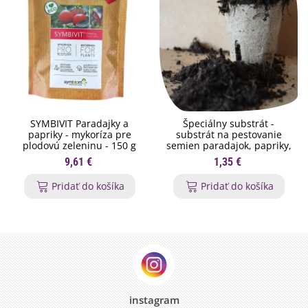
SYMBIVIT Paradajky a
Špeciálny substrát -
papriky - mykoríza pre
substrát na pestovanie
plodovú zeleninu - 150 g
semien paradajok, papriky,
chilli - 200 g
9,61 €
1,35 €
Pridať do košíka
Pridať do košíka
instagram