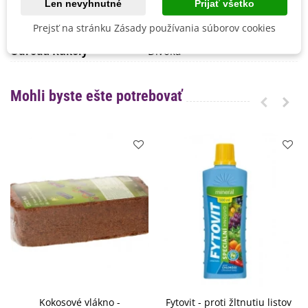
Len nevyhnutné
Prijať všetko
Skorosť Odrody
Skorá
Prejsť na stránku Zásady používania súborov cookies
BIO Kvalita
Nie
Odroda Rukoly
Divoká
Mohli byste ešte potrebovať
Kokosové vlákno -
Fytovit - proti žltnutiu listov