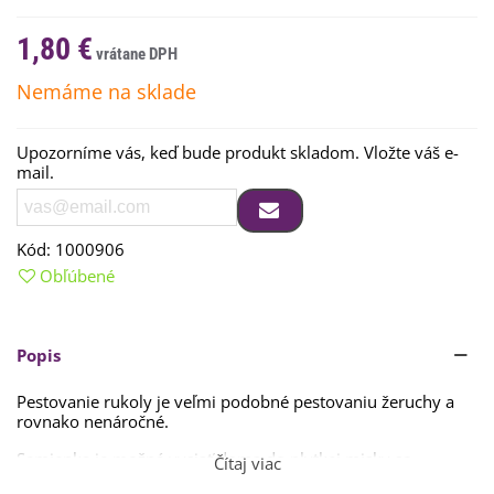
1,80 €
Nemáme na sklade
Upozorníme vás, keď bude produkt skladom. Vložte váš e-
mail.
Kód:
1000906
Obľúbené
Popis
Pestovanie rukoly je veľmi podobné pestovaniu žeruchy a
rovnako nenáročné.
Semienka je možné vysiať doma do plytkej misky so
Čítaj viac
substrátom či vatou. Odporúča sa
slnečné miesto alebo