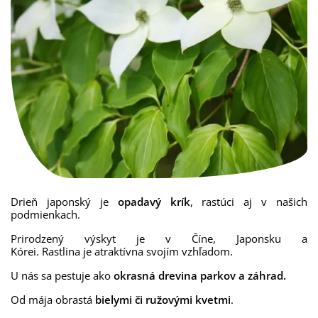
Drieň japonský je
opadavý
krík
,
rastúci
aj
v
našich
podmienkach
.
Prirodzený výskyt je v Číne, Japonsku a
Kórei.
Rastlina
je
a
traktívna
svojím
vzhľadom.
U nás sa pestuje ako
okrasná drevina parkov a záhrad.
Od mája obrastá
bielymi či ružovými kvetmi
.