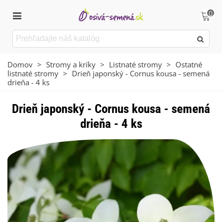
0
Domov
>
Stromy a kríky
>
Listnaté stromy
>
Ostatné
listnaté stromy
>
Drieň japonský - Cornus kousa - semená
drieňa - 4 ks
Drieň japonský - Cornus kousa - semená
drieňa - 4 ks