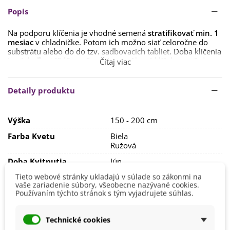
Popis
Na podporu klíčenia je vhodné semená
stratifikovať min. 1
mesiac
v chladničke. Potom ich možno siať celoročne do
substrátu alebo do
do
tzv.
sadbovacích
tabliet
.
Doba klíčenia
je
niekoľko týždňov až mesiacov.
Ak má
klíček
aspoň
dva
Čítaj viac
lístky
,
môžeme
ho
presadiť
von
.
Drieň vyžaduje
slnečné stanovisko s výživnou pôdou,
Detaily produktu
ktorá je obohatená o rašelinu.
Dariť sa mu nebude v príliš
suchej alebo príliš podmáčanej pôde. Vhodné je tiež okolo
rastliny nasypať mulčovaciu kôru.
Výška
150 - 200 cm
Rastlina vyžaduje
pravidelnú zálievku
, nikdy by nemala
Farba Kvetu
Biela
vyschnúť. Hnojiť môžeme hnojivom, ktoré podporí tvorbu
Ružová
kvetov.
Doba Kvitnutia
Jún
Máj
Tieto webové stránky ukladajú v súlade so zákonmi na
vaše zariadenie súbory, všeobecne nazývané cookies.
Pestovanie
V exteriéri - vonku
Používaním týchto stránok s tým vyjadrujete súhlas.
Stanovisko
Slnečné
Výrobca
SemenaOnline
Technické cookies