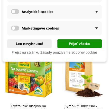
Mrazuvzdornosť
Áno
Vegetačné Obdobie
Trvalky
Analytické cookies
BIO Kvalita
Nie
Marketingové cookies
Mohli byste ešte potrebovať
Len nevyhnutné
Prijať všetko
Prejsť na stránku Zásady používania súborov cookies
Kryštalické hnojivo na
Symbivit Universal -