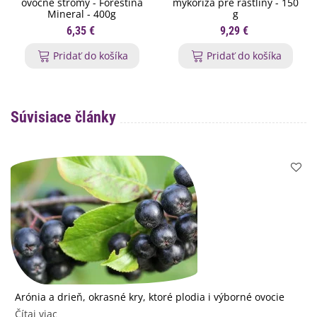
ovocné stromy - Forestina
mykoríza pre rastliny - 150
Mineral - 400g
g
6,35 €
9,29 €
Pridať do košíka
Pridať do košíka
Súvisiace články
Arónia a drieň, okrasné kry, ktoré plodia i výborné ovocie
Čítaj viac