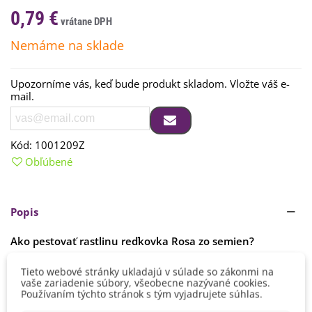
0,79 €
Nemáme na sklade
Upozorníme vás, keď bude produkt skladom. Vložte váš e-
mail.
Kód:
1001209Z
Obľúbené
Popis
Ako pestovať rastlinu reďkovka Rosa zo semien?
Rastlina
potrebuje
slnečné
stanovisko
.
Výsev
semien
Tieto webové stránky ukladajú v súlade so zákonmi na
reďkovky
je možný
od
februára
do
apríla.
Je dobré
semienka
Čítaj viac
vaše zariadenie súbory, všeobecne nazývané cookies.
vysievať
vo vzdialenostiach
15
x 30
cm.
Používaním týchto stránok s tým vyjadrujete súhlas.