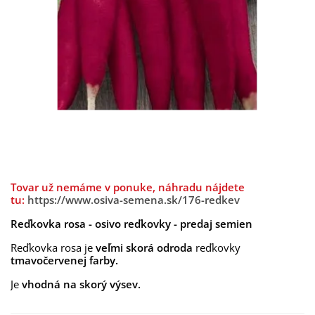
Tovar už nemáme v ponuke, náhradu nájdete
tu:
https://www.osiva-semena.sk/176-redkev
Reďkovka rosa - osivo reďkovky - predaj semien
Reďkovka rosa je
veľmi skorá odroda
reďkovky
tmavočervenej farby.
Je
vhodná na skorý výsev.