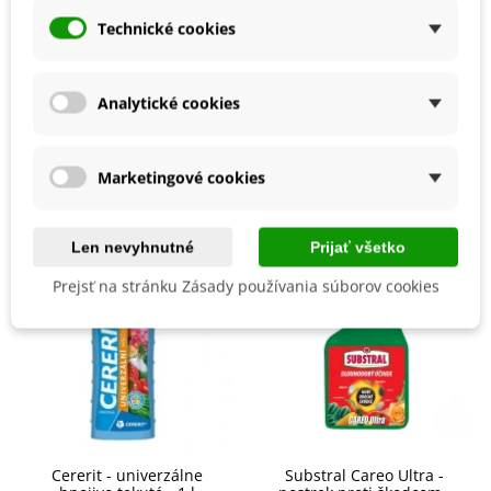
Detaily produktu
Technické cookies
BIO Kvalita
Nie
Analytické cookies
Mohli byste ešte potrebovať
Marketingové cookies
Len nevyhnutné
Prijať všetko
Prejsť na stránku Zásady používania súborov cookies
Cererit - univerzálne
Substral Careo Ultra -