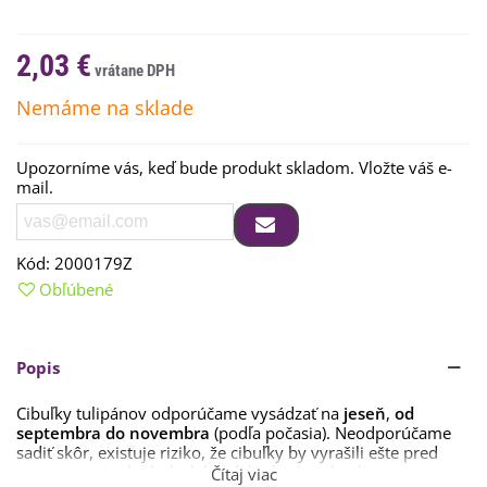
2,03 €
Nemáme na sklade
Upozorníme vás, keď bude produkt skladom. Vložte váš e-
mail.
Kód:
2000179Z
Obľúbené
Popis
Cibuľky tulipánov odporúčame vysádzať na
jeseň
,
od
septembra do novembra
(podľa počasia). Neodporúčame
sadiť skôr, existuje riziko, že cibuľky by vyrašili ešte pred
zimou a na jar by boli slabé alebo by nevykvitli.
Čítaj viac