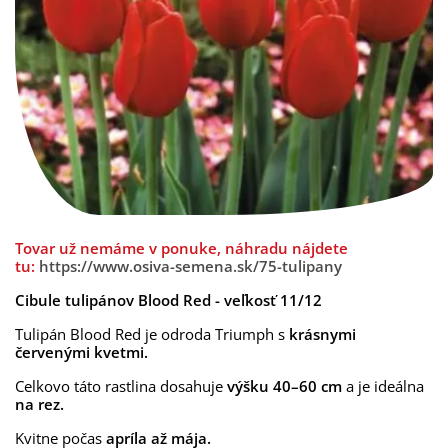
Tovar už nemáme v ponuke, náhradu nájdete
tu:
https://www.osiva-semena.sk/75-tulipany
Cibule tulipánov Blood Red - veľkosť 11/12
Tulipán Blood Red je odroda Triumph s
krásnymi
červenými kvetmi.
Celkovo táto rastlina dosahuje
výšku 40–60 cm
a je ideálna
na rez.
Kvitne počas
apríla až mája.