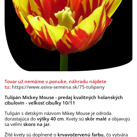
Tovar už nemáme v ponuke, náhradu nájdete
tu:
https://www.osiva-semena.sk/75-tulipany
Tulipán Mickey Mouse - predaj kvalitných holanských
cibuľovín - veľkosť cibuľky 10/11
Tulipán s detským názvom Mikey Mouse je odroda
dorastajúca do
výšky 40 cm
. Kvety sú
skôr malé
a objavujú
sa veľmi
skoro na jar
.
Žlté kvety sú doplnené o
krvavočervenú farbu
, čo vytvára