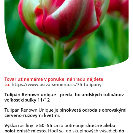
Tovar už nemáme v ponuke, náhradu nájdete
tu:
https://www.osiva-semena.sk/75-tulipany
Tulipán Renown unique - predaj holandských tulipánov -
veľkosť cibuľky 11/12
Tulipán Renown Unique je
plnokvetá odroda s obrovskými
červeno-ružovými kvetmi
.
Výška
rastliny je
50–55 cm
a potrebuje
slnečné alebo
polotienisté miesto
. Hodí sa do skupinových výsadieb
do