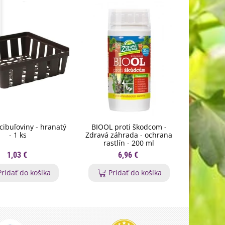
cibuľoviny - hranatý
BIOOL proti škodcom -
Pracovné
- 1 ks
Zdravá záhrada - ochrana
PVC terčík
rastlín - 200 ml
1,03 €
6,96 €
Pridať do košíka
Pridať do košíka
P