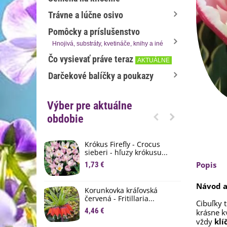
Trávne a lúčne osivo
Pomôcky a príslušenstvo
Hnojivá, substráty, kvetináče, knihy a iné
Čo vysievať práve teraz
AKTUÁLNE
Darčekové balíčky a poukazy
Výber pre aktuálne
obdobie
Krókus Firefly - Crocus
S
sieberi - hľuzy krókusu...
d
Popis
1,73 €
8
K
Návod a
Korunkovka kráľovská
p
červená - Fritillaria...
Cibuľky
3
4,46 €
krásne kv
vždy
kl
M