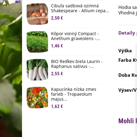
D
Cibuľa sadbová ozimná
Hodia
sa
1
Shakespeare - Allium cepa...
Vhodná 
2,50 €
Ľ
c
Detaily
Kôpor vonný Compact -
2
Anethum graveolens -...
B
1,46 €
Výška
B
2
Farba K
BIO Reďkev biela Laurin -
Raphanus sativus -...
E
2,55 €
B
Doba Kv
4
Kapucínka nízka zmes
Výsev/
farieb - Tropaeolum
majus...
1,62 €
Mohli 