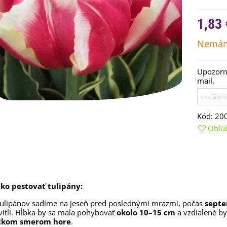
1,83 
Nemám
Upozorní
mail.
Kód:
20
Obľú
emienkové bomby -
arčekový box na vajíčka -...
,68 €
uchynské bylinky na malú
ko pestovať tulipány:
lochu - výsevný disk...
tulipánov
sadíme
na
jeseň pred poslednými mrazmi,
počas
sept
,80 €
itli.
Hĺbka
by
sa
mala pohybovať
okolo
10–
15
cm
a vzdialené by
íčkom smerom hore
.
rkva neskorá Cidera -