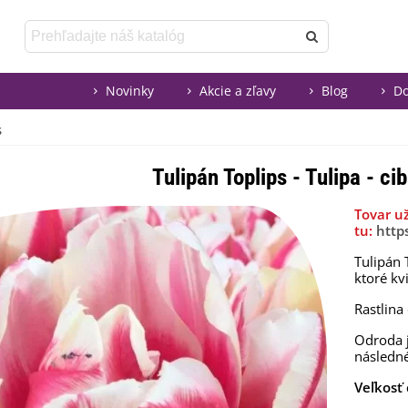
Novinky
Akcie a zľavy
Blog
Do
s
Tulipán Toplips - Tulipa - ci
Tovar u
tu:
http
Tulipán 
ktoré kv
Rastlina
Odroda 
následn
Veľkosť 