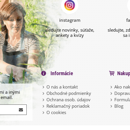
instagram
f
sledujte novinky, súťaže,
sledujte, z
ankety a kvízy
sa 
Informácie
Nakup
O nás a kontakt
Ako nak
mi a inými
Obchodné podmienky
Doprava
 email.
Ochrana osob. údajov
Formulá
Reklamačný poriadok
Blog
O cookies