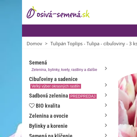
Domov
>
Tulipán Toplips - Tulipa - cibuľoviny - 3 k
Semená
Zelenina, bylinky, kvety, rastliny a ďalšie
Cibuľoviny a sadenice
Veľký výber okrasných rastlín
Sadbová zelenina
PREDPREDAJ
BIO kvalita
Zelenina a ovocie
Bylinky a korenie
Semená na klíčenie