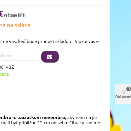
€
e na sklade
me vás, keď bude produkt skladom. Vložte váš e-
00143Z
bené
0
Obľúbené
embra
až
začiatkom
novembra,
aby nám na jar
 mali byť približne 12 cm
od
seba. Cibuľky sadíme