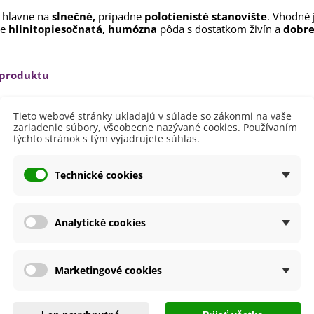
aucus carota - semená -...
hlavne
na
slnečné,
prípadne
polotienisté stanovište
.
Vhodné j
,53 €
je
hlinitopiesočnatá, humózna
pôda s dostatkom živín a
dobre
alia Canova - Lilium -
ibuľoviny - 1 ks
 produktu
3,85 €
-30%
,69 €
egónia plnokvetá žltá -
egonia superba -...
Tieto webové stránky ukladajú v súlade so zákonmi na vaše
20 - 40 cm
zariadenie súbory, všeobecne nazývané cookies. Používaním
3,85 €
-30%
,69 €
vetu
Biela
týchto stránok s tým vyjadrujete súhlas.
Ružová
ukalyptus Baby Blue -
lahovičník - Eukalyptus...
itnutia
Apríl
Technické cookies
Máj
,08 €
výsadba
November
Október
Analytické cookies
September
Marketingové cookies
byste ešte potrebovať