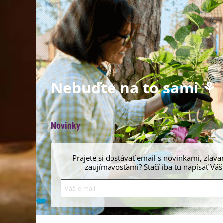
Nebuďte na to sami ⚘
Novinky
Prajete si dostávať email s novinkami, zľava
zaujímavosťami? Stačí iba tu napísať Váš