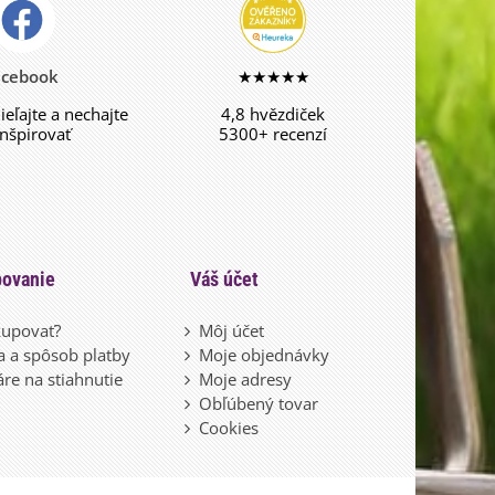
acebook
★★★★★
dieľajte a nechajte
4,8 hvězdiček
inšpirovať
5300+ recenzí
ovanie
Váš účet
upovať?
Môj účet
 a spôsob platby
Moje objednávky
re na stiahnutie
Moje adresy
Obľúbený tovar
Cookies