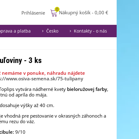
0
Nákupný košík
-
0,00 €
Prihlásenie
prava a platba
Česko
Kontakty - o nás
buľoviny - 3 ks
ž nemáme v ponuke, náhradu nájdete
s://www.osiva-semena.sk/75-tulipany
Toplips vytvára nádherné kvety
bieloružovej farby
,
itnú od apríla do mája.
 dosahuje výšky až 40 cm.
je vhodná pre pestovanie v okrasných záhonoch a
ému rezu do váz.
cibule:
9/10