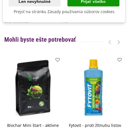
Len nevyhnutné
Prijať všetko
Mrazuvzdornosť
Nie
Prejsť na stránku Zásady používania súborov cookies
Vegetačné Obdobie
Letničky
BIO Kvalita
Nie
Mohli byste ešte potrebovať
Biochar Mini štart - aktívne
Fytovit - proti žltnutiu listov