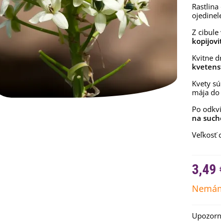
Rastlina
ojedinel
Z cibule
kopijovit
Kvitne 
kvetens
Kvety s
mája do
Po odkvi
na such
Veľkosť 
emienkové bomby -
arčekový box na vajíčka -...
,68 €
3,49 
uchynské bylinky na malú
lochu - výsevný disk...
Nemám
,80 €
Upozorní
rkva neskorá Cidera -