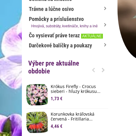
Trávne a lúčne osivo
Pomôcky a príslušenstvo
Hnojivá, substráty, kvetináče, knihy a iné
Čo vysievať práve teraz
AKTUÁLNE
Darčekové balíčky a poukazy
Výber pre aktuálne
obdobie
Krókus Firefly - Crocus
S
sieberi - hľuzy krókusu...
d
1,73 €
8
K
Korunkovka kráľovská
p
červená - Fritillaria...
3
4,46 €
M