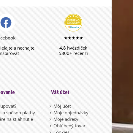
acebook
★★★★★
dieľajte a nechajte
4,8 hvězdiček
inšpirovať
5300+ recenzí
ovanie
Váš účet
upovať?
Môj účet
 a spôsob platby
Moje objednávky
re na stiahnutie
Moje adresy
Obľúbený tovar
Cookies