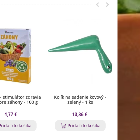
- stimulátor zdravia
Kolík na sadenie kovový -
Košík na c
 pre záhony - 100 g
zelený - 1 ks
4,77 €
13,36 €
Pridať do košíka
Pridať do košíka
P