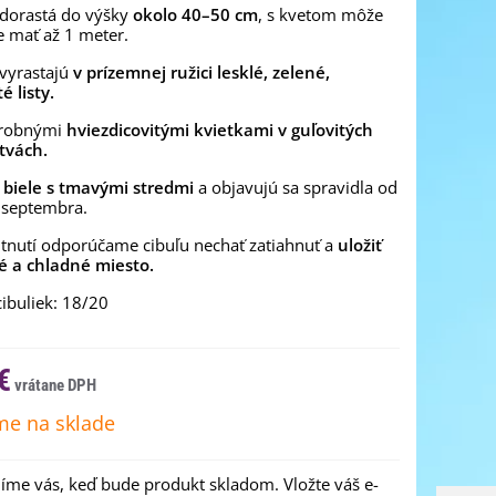
 dorastá do výšky
okolo 40–50 cm
, s kvetom môže
e mať až 1 meter.
 vyrastajú
v prízemnej ružici lesklé, zelené,
é listy.
drobnými
hviezdicovitými kvietkami v guľovitých
tvách.
ú
biele s tmavými stredmi
a objavujú sa spravidla od
 septembra.
tnutí odporúčame cibuľu nechať zatiahnuť a
uložiť
é a chladné miesto.
cibuliek: 18/20
€
e na sklade
me vás, keď bude produkt skladom. Vložte váš e-