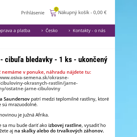
0
Nákupný košík
-
0,00 €
Prihlásenie
prava a platba
Česko
Kontakty - o nás
 cibuľa bledavky - 1 ks - ukončený
ž nemáme v ponuke, náhradu nájdete tu:
/www.osiva-semena.sk/okrasne-
/cibuloviny-okrasnych-rastlin/jarne-
ny/ostatne-jarne-cibuloviny
a Saundersov
patrí medzi teplomilné rastliny, ktoré
e sú mrazuodolné.
ovinou je južná Afrika.
e sa mu bude dariť ako
izbovej rastline
, vysadiť ho
žete aj
na skalky alebo do trvalkových záhonov.