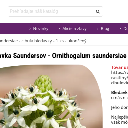
Novinky
Akcie a zľavy
Blog
Do
dersiae - cibuľa bledavky - 1 ks - ukončený
avka Saundersov - Ornithogalum saundersiae -
Tovar u
https:/
rastliny
cibulovi
Bledavk
u nás ni
Jeho dom
Najlepši
však mô