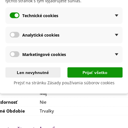
týchto stránok s tým vyjadrujete súhlas.
 produktu
Technické cookies
40 - 60 cm
vetu
Biela
Analytické cookies
itnutia
August
Júl
Jún
Máj
Marketingové cookies
September
nie
V exteriéri - vonku
V interiéri - dnu
Len nevyhnutné
Prijať všetko
sko
Slnečné
Prejsť na stránku Zásady používania súborov cookies
výsadba
Apríl
Máj
dornosť
Nie
né Obdobie
Trvalky