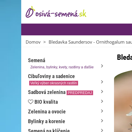
Domov
>
Bledavka Saundersov - Ornithogalum saun
Bled
Semená
Zelenina, bylinky, kvety, rastliny a ďalšie
Cibuľoviny a sadenice
Veľký výber okrasných rastlín
Sadbová zelenina
PREDPREDAJ
BIO kvalita
Zelenina a ovocie
Bylinky a korenie
Semená na klíčenie