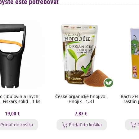
byste ešte potrebovať
č cibuľovín a iných
České organické hnojivo -
Bacti ZH 
 - Fiskars solid - 1 ks
Hnojík - 1,3 l
rastlín
19,00 €
7,87 €
Pridať do košíka
Pridať do košíka