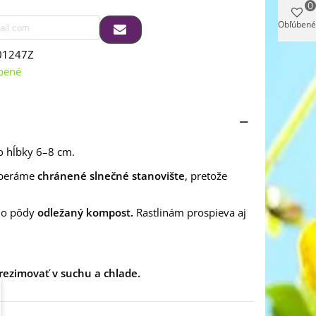
0
Obľúbené
01247Z
bené
o hĺbky 6–8 cm.
yberáme
chránené slnečné stanovište
, pretože
 do pôdy
odležaný kompost.
Rastlinám prospieva aj
rezimovať v suchu a chlade.