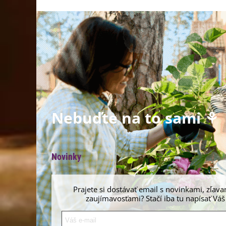
Nebuďte na to sami ⚘
Novinky
Prajete si dostávať email s novinkami, zľava
zaujímavosťami? Stačí iba tu napísať Váš