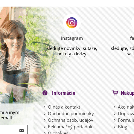
instagram
f
sledujte novinky, súťaže,
sledujte, z
ankety a kvízy
sa 
Informácie
Nakup
O nás a kontakt
Ako nak
mi a inými
Obchodné podmienky
Doprava
 email.
Ochrana osob. údajov
Formulá
Reklamačný poriadok
Blog
O cookies