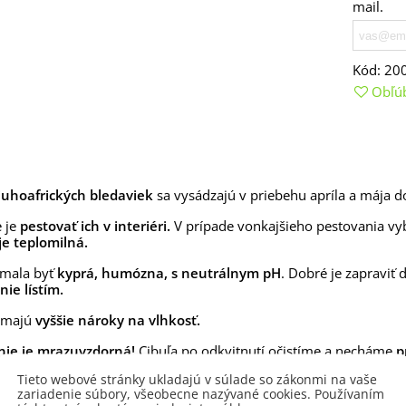
mail.
aucus carota - semená -...
,53 €
alia Canova - Lilium -
Kód:
20
ibuľoviny - 1 ks
Obľú
3,85 €
-30%
,69 €
egónia plnokvetá žltá -
egonia superba -...
3,85 €
-30%
,69 €
juhoafrických bledaviek
sa vysádzajú v priebehu apríla a mája d
ukalyptus Baby Blue -
lahovičník - Eukalyptus...
e je
pestovať ich v interiéri.
V prípade vonkajšieho pestovania v
 je teplomilná.
,08 €
 mala byť
kyprá, humózna, s neutrálnym pH
. Dobré je zapraviť
ie lístím.
y majú
vyššie nároky na vlhkosť.
nie je mrazuvzdorná!
Cibuľa po odkvitnutí očistíme a necháme
p
Tieto webové stránky ukladajú v súlade so zákonmi na vaše
zariadenie súbory, všeobecne nazývané cookies. Používaním