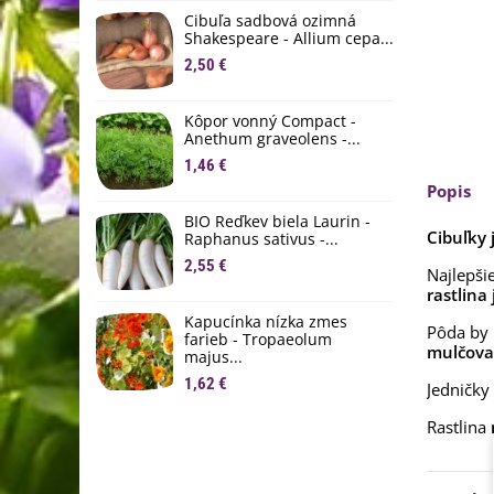
D
Cibuľa sadbová ozimná
1
Shakespeare - Allium cepa...
2,50 €
Ľ
c
Kôpor vonný Compact -
2
Anethum graveolens -...
B
1,46 €
B
Popis
2
BIO Reďkev biela Laurin -
Cibuľky 
Raphanus sativus -...
E
2,55 €
B
Najlepši
rastlina
4
Kapucínka nízka zmes
Pôda by
farieb - Tropaeolum
mulčovan
majus...
1,62 €
Jedničk
Rastlina