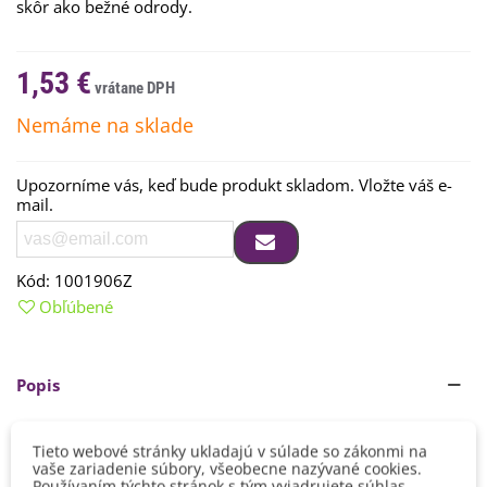
skôr ako bežné odrody.
1,53 €
Nemáme na sklade
Upozorníme vás, keď bude produkt skladom. Vložte váš e-
mail.
Kód:
1001906Z
Obľúbené
Popis
Divoké paradajky sa pestujú úplne rovnako ako bežné
odrody. Rastlinu si môžeme predpestovať od marca až do
Tieto webové stránky ukladajú v súlade so zákonmi na
vaše zariadenie súbory, všeobecne nazývané cookies.
apríla. Po posledných májových zmrznutých sadeničky
Používaním týchto stránok s tým vyjadrujete súhlas.