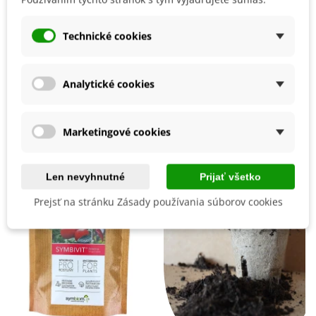
premiestnime von.
Čítaj viac
Technické cookies
Detaily produktu
BIO Kvalita
Nie
Analytické cookies
Mohli byste ešte potrebovať
Marketingové cookies
Len nevyhnutné
Prijať všetko
Prejsť na stránku Zásady používania súborov cookies