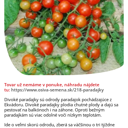
Tovar už nemáme v ponuke, náhradu nájdete
tu:
https://www.osiva-semena.sk/218-paradajky
Divoké paradajky sú odrody paradajok pochádzajúce z
Ekvádoru. Divoké paradajky plodia chutné plody a dajú sa
pestovať na balkónoch i na záhone. Oproti bežným
paradajkám sú viac odolné voči nízkym teplotám.
Ide o veľmi skorú odrodu, zberá sa väčšinou o tri týždne