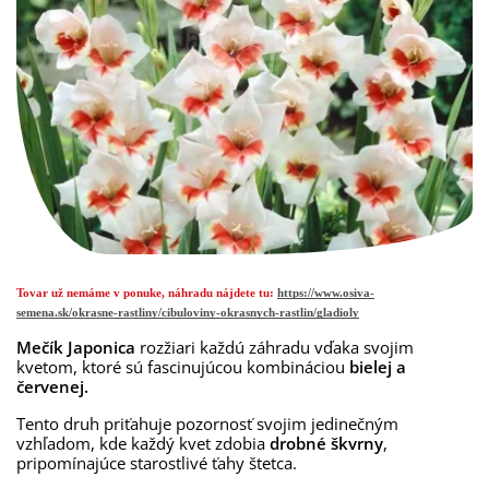
Tovar už nemáme v ponuke, náhradu nájdete tu:
https://www.osiva-
semena.sk/okrasne-rastliny/cibuloviny-okrasnych-rastlin/gladioly
Mečík Japonica
rozžiari každú záhradu vďaka svojim
kvetom, ktoré sú fascinujúcou kombináciou
bielej a
červenej.
Tento druh priťahuje pozornosť svojim jedinečným
vzhľadom, kde každý kvet zdobia
drobné škvrny
,
pripomínajúce starostlivé ťahy štetca.