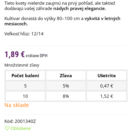
Tieto kvety nielenže zaujmú na prvý pohľad, ale taktiež
dodávajú vašej záhrade
nádych pravej elegancie.
Kultivar dorastá do výšky 80–100 cm a
vykvitá v letných
mesiacoch.
Veľkosť hľúz: 12/14
1,89 €
Množstevné zľavy
Počet balení
Zľava
Ušetríte
5
5%
0,47 €
10
8%
1,52 €
Na sklade
Kód:
2001340Z
Obľúbené