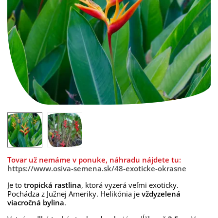
Tovar už nemáme v ponuke, náhradu nájdete tu:
https://www.osiva-semena.sk/48-exoticke-okrasne
Je to
tropická rastlina
, ktorá vyzerá veľmi exoticky.
Pochádza z Južnej Ameriky. Helikónia je
vždyzelená
viacročná bylina
.