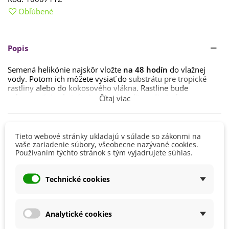
Obľúbené
Popis
Semená helikónie najskôr vložte
na 48 hodín
do vlažnej
vody. Potom ich môžete vysiať do
substrátu pre tropické
rastliny
al
ebo do
kokosového vlákna
. Rastline bude
vyhovovať aj substrát zjemnený
perlitom
či pieskom.
Čítaj viac
Vzhľadom k tomu, že sa jedná o tropickú rastlinu, ktorú
nemožno v našich podmienkach pestovať vonku, je možné
Detaily produktu
ju vysievať
celoročne
. Pri klíčení sa ale obrňte trpezlivosťou,
Tieto webové stránky ukladajú v súlade so zákonmi na
lebo doba klíčenia sa pohybuje
od 1 do 6 mesiacov
.
vaše zariadenie súbory, všeobecne nazývané cookies.
Semienkam zaistite vyššiu
vlhkosť a teplotu 27 – 30 °C
.
Používaním týchto stránok s tým vyjadrujete súhlas.
Výška
50 - 100 cm
Počas rastu nesmie teplota klesnúť pod 18 °C.
Farba Kvetu
Červená
Helikónii vyhovuje
slnečné stanovisko bez priameho
Technické cookies
Oranžová
úpalu
.
Žltá
Pokiaľ budete rastlinu pravidelne polievať, rosiť a hnojiť,
Doba Kvitnutia
Apríl
stane sa z nej vďačná izbová trvalka.
Analytické cookies
August
Júl