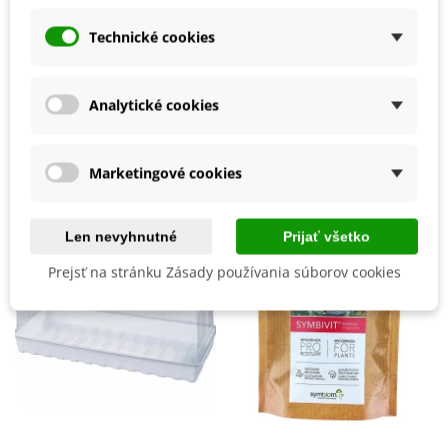
Detaily produktu
Technické cookies
Typ Hnojiva
Tekuté hnojivo
Hnojivo Na
Zelenina
Analytické cookies
Mohli byste ešte potrebovať
Marketingové cookies
Len nevyhnutné
Prijať všetko
Prejsť na stránku Zásady používania súborov cookies