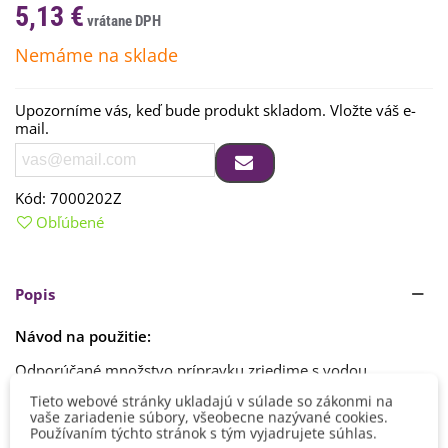
5,13 €
Nemáme na sklade
Upozorníme vás, keď bude produkt skladom. Vložte váš e-
mail.
Kód:
7000202Z
Obľúbené
Popis
Návod na použitie:
Odporúčané množstvo prípravku zriedime s vodou.
Hnojenie opakujeme raz do týždňa
Čítaj viac
Tieto webové stránky ukladajú v súlade so zákonmi na
vaše zariadenie súbory, všeobecne nazývané cookies.
Dávkovanie:
1 - 2,5 ml/1 l raz do týždňa
Používaním týchto stránok s tým vyjadrujete súhlas.