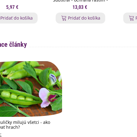
750 ml
5,97 €
13,03 €
Pridať do košíka
Pridať do košíka
ace články
uličky milujú všetci - ako
vať hrach?
c