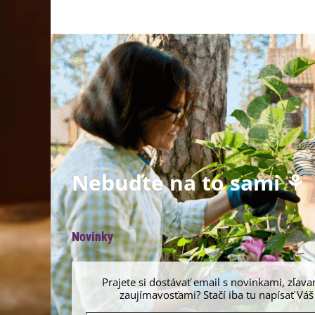
Nebuďte na to sami ⚘
Novinky
Prajete si dostávať email s novinkami, zľava
zaujímavosťami? Stačí iba tu napísať Váš