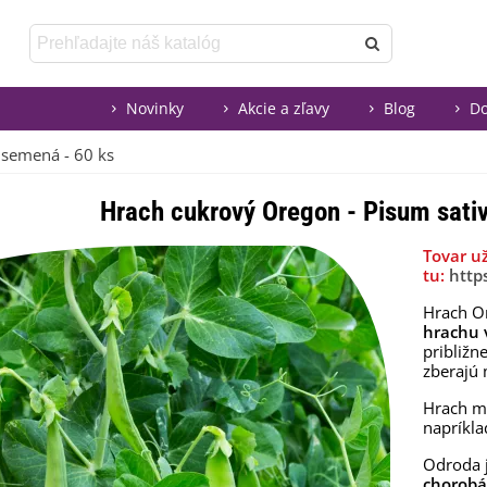
Novinky
Akcie a zľavy
Blog
Do
 semená - 60 ks
Hrach cukrový Oregon - Pisum sati
Tovar u
tu:
http
Hrach O
hrachu
približn
zberajú 
Hrach m
napríkl
Odroda 
chorob