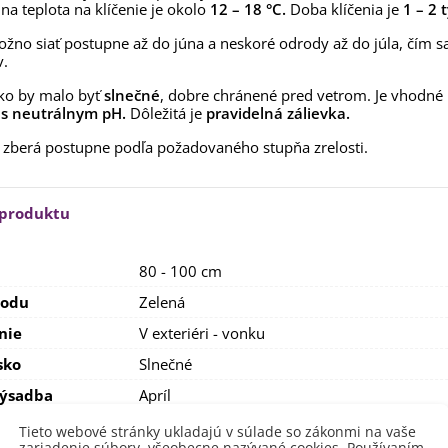
na teplota na klíčenie je okolo
aucus carota - semená -...
12 – 18 °C.
Doba klíčenia je
1 – 2 
,53 €
žno siať postupne až do júna a neskoré odrody až do júla, čím s
v.
alia Canova - Lilium -
ibuľoviny - 1 ks
ko by malo byť
slnečné
, dobre chránené pred vetrom. Je vhodné
3,85 €
-30%
,69 €
, s neutrálnym pH.
Dôležitá je
pravidelná zálievka.
 zberá postupne podľa požadovaného stupňa zrelosti.
egónia plnokvetá žltá -
egonia superba -...
3,85 €
-30%
,69 €
 produktu
ukalyptus Baby Blue -
lahovičník - Eukalyptus...
,08 €
80 - 100 cm
lodu
Zelená
nie
V exteriéri - vonku
sko
Slnečné
výsadba
Apríl
Máj
Tieto webové stránky ukladajú v súlade so zákonmi na vaše
Marec
zariadenie súbory, všeobecne nazývané cookies. Používaním