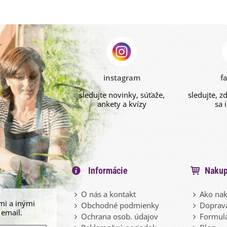
instagram
f
sledujte novinky, súťaže,
sledujte, z
ankety a kvízy
sa 
Informácie
Nakup
O nás a kontakt
Ako nak
mi a inými
Obchodné podmienky
Doprava
 email.
Ochrana osob. údajov
Formulá