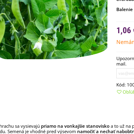
Balenie
1,06 
Nemám
Upozorní
mail.
Kód:
10
emienkové bomby -
arčekový box na vajíčka -...
Obľú
,68 €
uchynské bylinky na malú
lochu - výsevný disk...
,80 €
rachu sa vysievajú
priamo na vonkajšie stanovisko
a to už na
adu. Semená je vhodné pred výsevom
namočiť a nechať nabobtn
rkva neskorá Cidera -