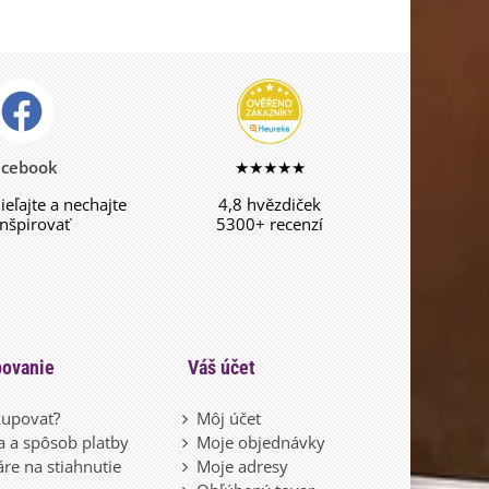
acebook
★★★★★
dieľajte a nechajte
4,8 hvězdiček
inšpirovať
5300+ recenzí
ovanie
Váš účet
upovať?
Môj účet
 a spôsob platby
Moje objednávky
re na stiahnutie
Moje adresy