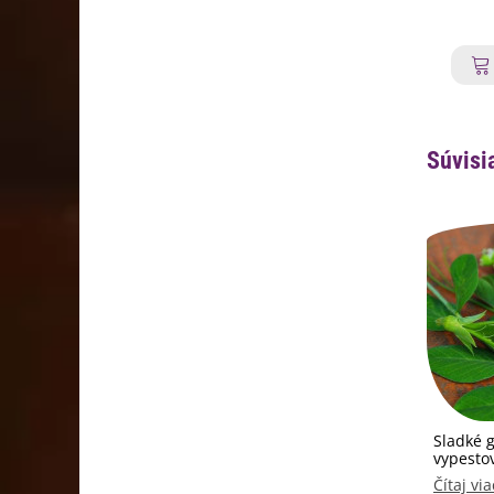
Súvisi
Sladké g
vypesto
Čítaj via