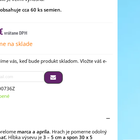
 obsahuje cca 60 ks semien.
€
e na sklade
me vás, keď bude produkt skladom. Vložte váš e-
00736Z
bené
 prelome
marca a apríla
. Hrach je pomerne odolný
ať.
Hĺbka výsevu je
3 – 5 cm a spon 30 x 5