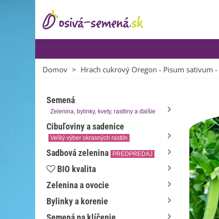
Domov
>
Hrach cukrový Oregon - Pisum sativum -
Semená
Zelenina, bylinky, kvety, rastliny a ďalšie
Cibuľoviny a sadenice
Veľký výber okrasných rastlín
Sadbová zelenina
PREDPREDAJ
BIO kvalita
Zelenina a ovocie
Bylinky a korenie
Semená na klíčenie