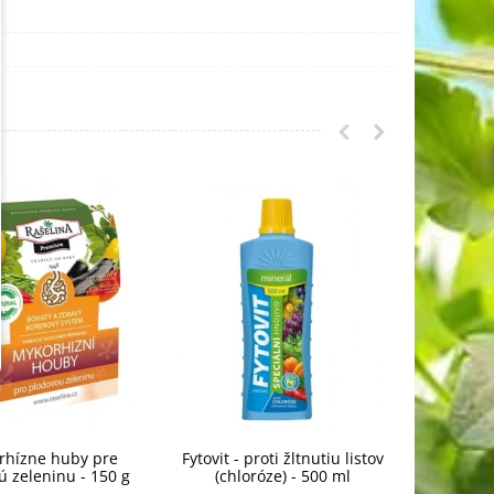
rhízne huby pre
Fytovit - proti žltnutiu listov
Krista
ú zeleninu - 150 g
(chloróze) - 500 ml