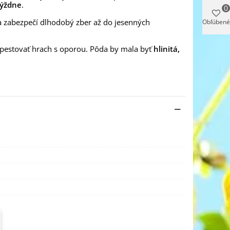
týždne
.
0
a zabezpečí dlhodobý zber až do jesenných
Obľúbené
 pestovať hrach s oporou. Pôda by mala byť
hlinitá,