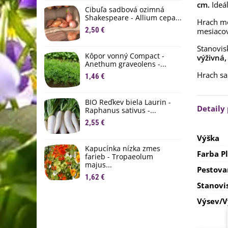
cm.
Ideál
D
Cibuľa sadbová ozimná
1
Shakespeare - Allium cepa...
Hrach mo
2,50 €
mesiaco
Ľ
c
Stanovis
Kôpor vonný Compact -
2
výživná
Anethum graveolens -...
Hrach sa
B
1,46 €
B
2
BIO Reďkev biela Laurin -
Detaily
Raphanus sativus -...
E
2,55 €
B
4
Výška
Kapucínka nízka zmes
Farba P
farieb - Tropaeolum
majus...
Pestova
1,62 €
Stanovi
Výsev/