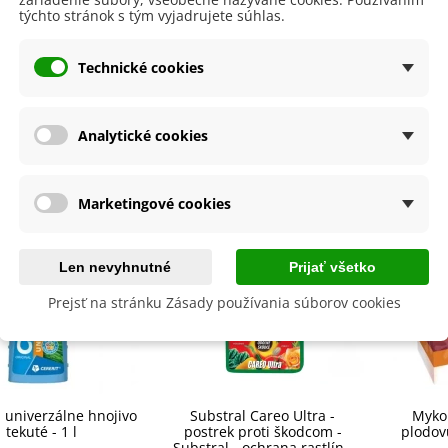
dornosť
Nie
týchto stránok s tým vyjadrujete súhlas.
lita
Nie
Technické cookies
byste ešte potrebovať
Analytické cookies
Marketingové cookies
Len nevyhnutné
Prijať všetko
Prejsť na stránku Zásady používania súborov cookies
- univerzálne hnojivo
Substral Careo Ultra -
Myko
tekuté - 1 l
postrek proti škodcom -
plodov
Substral - ochrana rastlín -