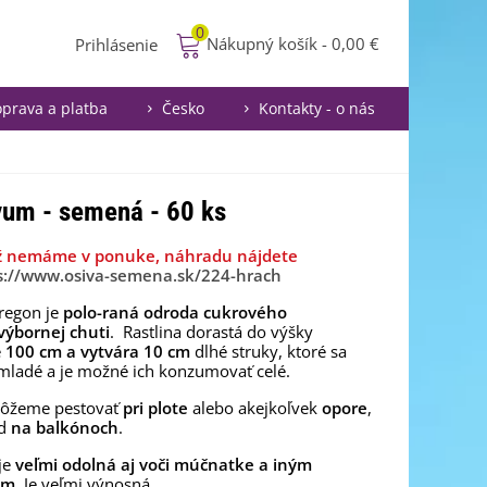
0
Nákupný košík
-
0,00 €
Prihlásenie
prava a platba
Česko
Kontakty - o nás
vum - semená - 60 ks
ž nemáme v ponuke, náhradu nájdete
s://www.osiva-semena.sk/224-hrach
regon je
polo-raná odroda cukrového
výbornej chuti
. Rastlina dorastá do výšky
e
100 cm a vytvára 10 cm
dlhé struky, ktoré sa
mladé a je možné ich konzumovať celé.
ôžeme pestovať
pri plote
alebo akejkoľvek
opore
,
ad
na balkónoch
.
je
veľmi odolná aj voči múčnatke a iným
ám
. Je veľmi výnosná.