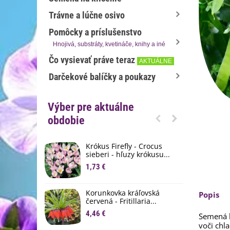
Trávne a lúčne osivo
Pomôcky a príslušenstvo
Hnojivá, substráty, kvetináče, knihy a iné
Čo vysievať práve teraz
AKTUÁLNE
Darčekové balíčky a poukazy
Výber pre aktuálne
obdobie
Krókus Firefly - Crocus
S
sieberi - hľuzy krókusu...
d
1,73 €
8
K
Korunkovka kráľovská
Popis
p
červená - Fritillaria...
3
4,46 €
Semená h
voči chl
M