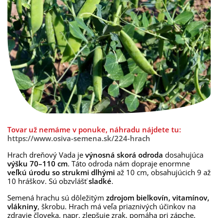
Tovar už nemáme v ponuke, náhradu nájdete tu:
https://www.osiva-semena.sk/224-hrach
Hrach dreňový
Vada je
výnosná skorá odroda
dosahujúca
výšku 70–110 cm
. Táto odroda nám dopraje enormne
veľkú úrodu so strukmi dlhými
až 10 cm, obsahujúcich 9 až
10 hráškov. Sú obzvlášť
sladké
.
Semená hrachu sú dôležitým
zdrojom
bielkovín, vitamínov,
vlákniny
, škrobu. Hrach má veľa priaznivých účinkov na
zdravie človeka, napr. zlepšuje zrak, pomáha pri zápche,