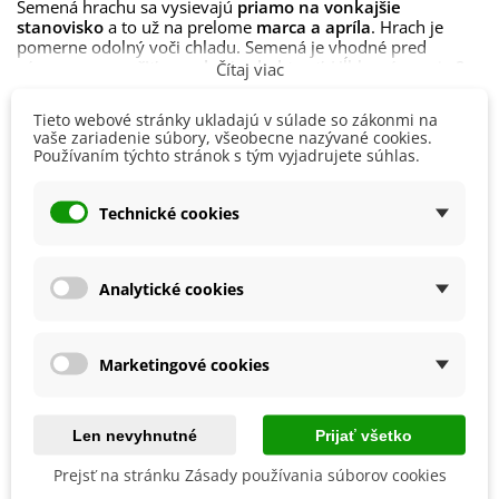
Semená hrachu sa vysievajú
priamo na vonkajšie
stanovisko
a to už na prelome
marca a apríla
. Hrach je
pomerne odolný voči chladu. Semená je vhodné pred
výsevom
namočiť a nechať nabobtnať.
Hĺbka výsevu je
3 –
Čítaj viac
5 cm a spon 30 x 5 cm.
Ideálna teplota na klíčenie je
okolo
12 – 18 °C.
Doba klíčenia je
1 – 2 týždne
.
Tieto webové stránky ukladajú v súlade so zákonmi na
Detaily produktu
vaše zariadenie súbory, všeobecne nazývané cookies.
Hrach možno siať postupne až do júna a neskoré odrody až
Používaním týchto stránok s tým vyjadrujete súhlas.
do júla, čím sa zabezpečí dlhodobý zber až do jesenných
mesiacov.
Výška
50 - 100 cm
Technické cookies
Stanovisko by malo byť
slnečné
, dobre chránené pred
Farba Plodu
Zelená
vetrom. Je vhodné pestovať hrach s oporou. Pôda by mala
byť
hlinitá, výživná, s neutrálnym pH.
Dôležitá
Pestovanie
V exteriéri - vonku
je
pravidelná zálievka.
Analytické cookies
Stanovisko
Slnečné
Hrach sa zberá postupne podľa požadovaného stupňa
Výsev/výsadba
Apríl
zrelosti.
Máj
Marketingové cookies
Marec
Mrazuvzdornosť
Nie
Len nevyhnutné
Prijať všetko
BIO Kvalita
Nie
Prejsť na stránku Zásady používania súborov cookies