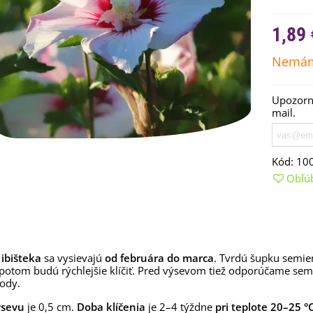
1,89 
Nemám
Upozorní
mail.
Kód:
10
Obľú
emienkové bomby -
arčekový box na vajíčka -...
,68 €
uchynské bylinky na malú
ibišteka
sa vysievajú
od februára do marca
. Tvrdú šupku semi
lochu - výsevný disk...
otom budú rýchlejšie klíčiť. Pred výsevom tiež odporúčame sem
,80 €
vody.
ýsevu
je 0,5 cm.
Doba klíčenia
je 2–4 týždne
pri teplote 20–25 °C
rkva neskorá Cidera -