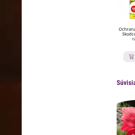
Ochrana
škodco
r
Súvisi