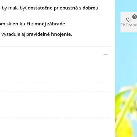
 by mala byť
dostatočne priepustná s dobrou
0
m skleníku či zimnej záhrade.
Obľúbené
 vyžaduje aj
pravidelné hnojenie.