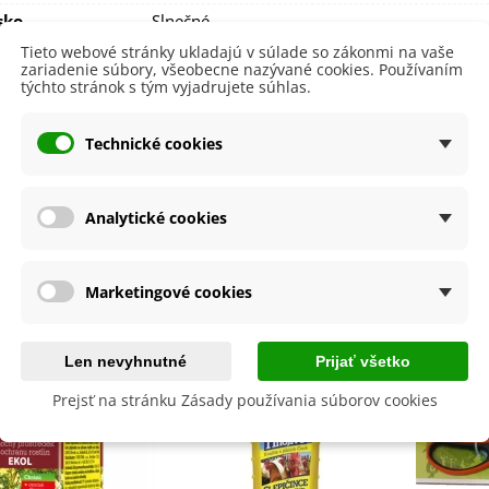
sko
Slnečné
Tieto webové stránky ukladajú v súlade so zákonmi na vaše
výsadba
Celoročne
zariadenie súbory, všeobecne nazývané cookies. Používaním
týchto stránok s tým vyjadrujete súhlas.
a
SemenaOnline
dornosť
Áno
Technické cookies
né Obdobie
Trvalky
lita
Nie
Analytické cookies
byste ešte potrebovať
Marketingové cookies
Len nevyhnutné
Prijať všetko
Prejsť na stránku Zásady používania súborov cookies