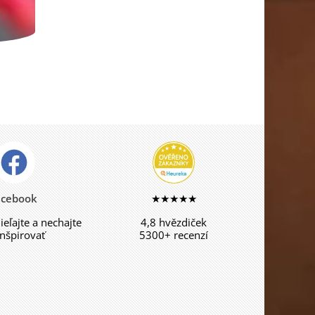
acebook
★★★★★
dieľajte a nechajte
4,8 hvězdiček
inšpirovať
5300+ recenzí