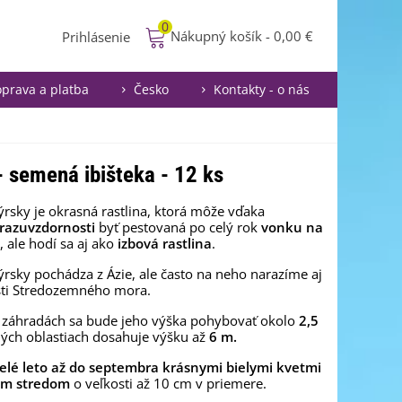
0
Nákupný košík
-
0,00 €
Prihlásenie
prava a platba
Česko
Kontakty - o nás
 - semená ibišteka - 12 ks
sýrsky je okrasná rastlina, ktorá môže vďaka
razuvzdornosti
byť pestovaná po celý rok
vonku na
, ale hodí sa aj ako
izbová rastlina
.
sýrsky pochádza z Ázie, ale často na neho narazíme aj
sti Stredozemného mora.
h záhradách sa bude jeho výška pohybovať okolo
2,5
lých oblastiach dosahuje výšku až
6 m.
celé leto až do septembra krásnymi bielymi kvetmi
ým stredom
o veľkosti až 10 cm v priemere.