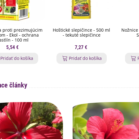
 proti prezimujúcim
Hoštické slepičince - 500 ml
Nožnice 
m - Ekol - ochrana
- tekuté slepičince
S
astlín - 100 ml
5,54 €
7,27 €
Pridať do košíka
Pridať do košíka
ace články