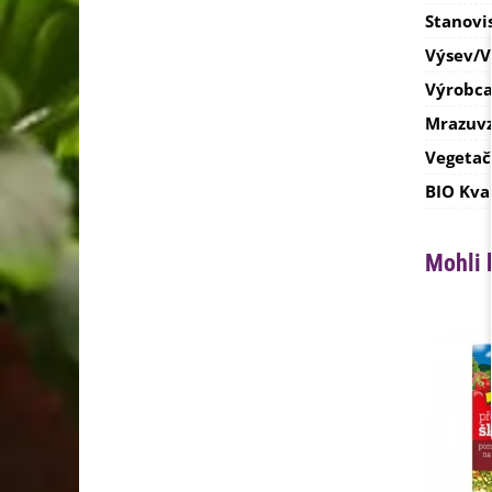
Stanovi
Výsev/
Výrobc
Mrazuvz
Vegetač
BIO Kva
Mohli 