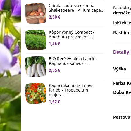
D
Cibuľa sadbová ozimná
Na dobrý
1
Shakespeare - Allium cepa...
drenážo
2,50 €
Ľ
Ibištek 
c
Kôpor vonný Compact -
Rastlinu
2
Anethum graveolens -...
B
1,46 €
B
Detaily
2
BIO Reďkev biela Laurin -
Raphanus sativus -...
E
Výška
2,55 €
B
4
Farba K
Kapucínka nízka zmes
farieb - Tropaeolum
Doba Kv
majus...
1,62 €
Pestova