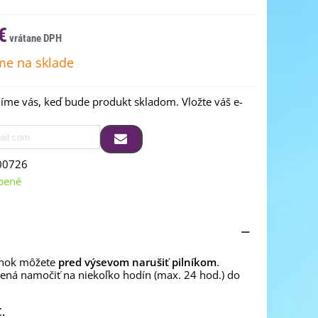
€
e na sklade
me vás, keď bude produkt skladom. Vložte váš e-
00726
bené
enok môžete
pred výsevom narušiť pilníkom
.
ená namočiť na niekoľko hodín (max. 24 hod.) do
.