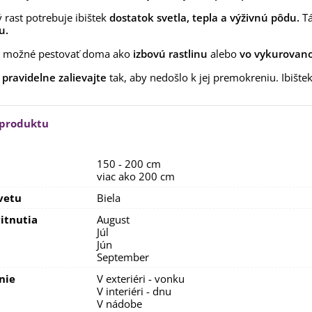
aucus carota - semená -...
 rast potrebuje ibištek
dostatok svetla, tepla a výživnú pôdu.
Tá
,53 €
u.
alia Canova - Lilium -
je možné pestovať doma ako
izbovú rastlinu
alebo
vo vykurovano
ibuľoviny - 1 ks
3,85 €
-30%
 pravidelne zalievajte
tak, aby nedošlo k jej premokreniu. Ibištek
,69 €
egónia plnokvetá žltá -
egonia superba -...
 produktu
3,85 €
-30%
,69 €
ukalyptus Baby Blue -
150 - 200 cm
lahovičník - Eukalyptus...
viac ako 200 cm
,08 €
vetu
Biela
itnutia
August
Júl
Jún
September
nie
V exteriéri - vonku
V interiéri - dnu
V nádobe