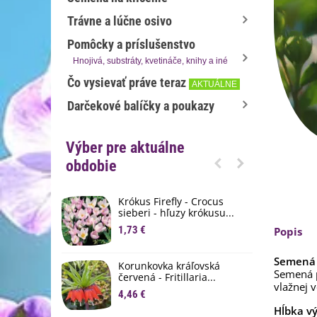
Trávne a lúčne osivo
Pomôcky a príslušenstvo
Hnojivá, substráty, kvetináče, knihy a iné
Čo vysievať práve teraz
AKTUÁLNE
Darčekové balíčky a poukazy
Výber pre aktuálne
obdobie
Krókus Firefly - Crocus
S
sieberi - hľuzy krókusu...
d
1,73 €
8
Popis
K
Semená 
Korunkovka kráľovská
p
Semená p
červená - Fritillaria...
3
vlažnej 
4,46 €
Hĺbka v
M