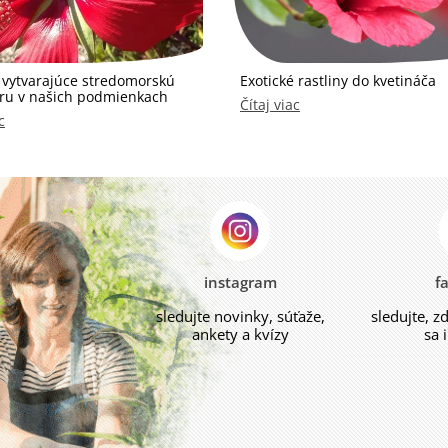
y vytvarajúce stredomorskú
Exotické rastliny do kvetináča
ru v našich podmienkach
Čítaj viac
c
instagram
f
sledujte novinky, súťaže,
sledujte, z
ankety a kvízy
sa 