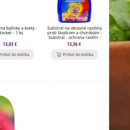
na bylinky a kvety -
Substral na okrasné rastliny
Orgamin -
tocker - 1 ks
proti škodcom a chorobám -
trval
Substral - ochrana rastlín -
Forestin
800 ml
13,03 €
13,36 €
Pridať do košíka
Pridať do košíka
P