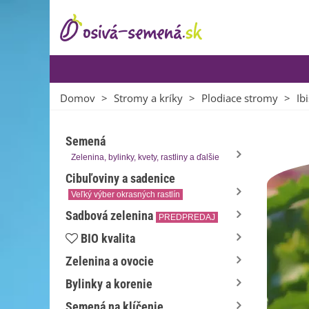
Domov
>
Stromy a kríky
>
Plodiace stromy
>
Ib
Semená
Zelenina, bylinky, kvety, rastliny a ďalšie
Cibuľoviny a sadenice
Veľký výber okrasných rastlín
Sadbová zelenina
PREDPREDAJ
BIO kvalita
Zelenina a ovocie
Bylinky a korenie
Semená na klíčenie