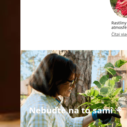
Rastlin
atmosfé
Čítaj via
Nebuďte na to sami ⚘