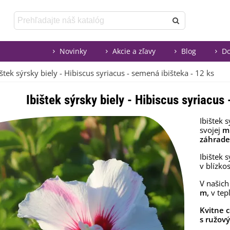
Novinky
Akcie a zľavy
Blog
Do
ištek sýrsky biely - Hibiscus syriacus - semená ibišteka - 12 ks
Ibištek sýrsky biely - Hibiscus syriacus
Ibištek 
svojej
m
záhrade
Ibištek 
v blízko
V našic
m,
v tep
Kvitne 
s ružov